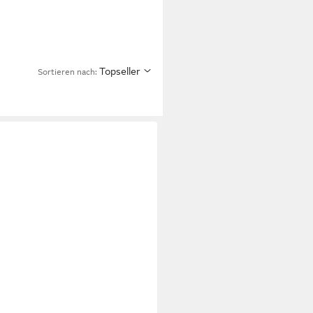
Topseller
Sortieren nach: