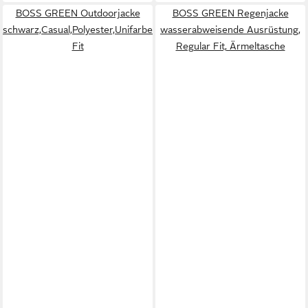
BOSS GREEN Outdoorjacke
BOSS GREEN Regenjacke
schwarz,Casual,Polyester,Unifarben,Stehkragen,Lang,Regular
wasserabweisende Ausrüstung,
Fit
Regular Fit, Ärmeltasche