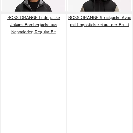
Ärmeltasche
-20%
Baumwoll-Mix
BOSS ORANGE Lederjacke
BOSS ORANGE Strickjacke Avac
Jokans Bomberjacke aus
mit Logostickerei auf der Brust
Nappaleder, Regular Fit