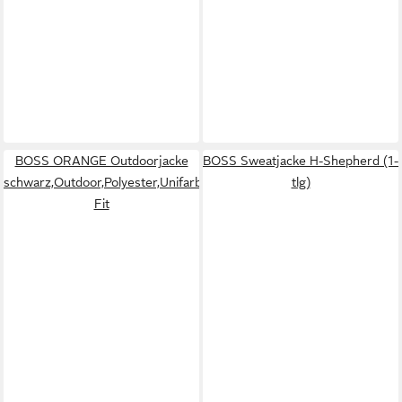
BOSS ORANGE Outdoorjacke
BOSS Sweatjacke H-Shepherd (1-
schwarz,Outdoor,Polyester,Unifarben,Umlegekragen,Lang,Regular
tlg)
Fit