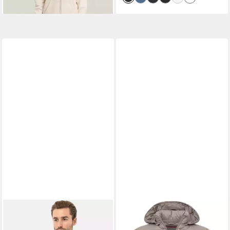
und Kapuze, (NEUE VERSION
2025) Aus weichem
Lammleder, inkl. einsetzbarer
Protektoren
CIPO & BAXX
Sweatjacke
GEOGRAPHICAL NORWAY
Jacken (1-tlg) mit Kapuze,
Steppjacke Herren