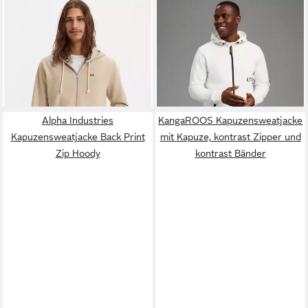
LEVI'S®
Kapuzensweatjacke
KANGAROOS
NEW ORIGINAL ZIP UP mit
Kapuzensweatjacke mit
ab 61,99 €
ab 30,80 €
Logo-Stickerei und
UVP
69,95 €
Kapuze, mit regulierbarem
UVP
49,99 €
Kängurutasche
-11%
Elastikband an der Kapuze
-38%
+2
Alpha Industries
KangaROOS Kapuzensweatjacke
Kapuzensweatjacke Back Print
mit Kapuze, kontrast Zipper und
Zip Hoody
kontrast Bänder