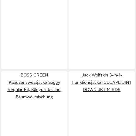
BOSS GREEN
Jack Wolfskin 3-in-1-
Kapuzensweatjacke Saggy
Funktionsjacke ICECAPE 3IN1
Regular Fit, Kängurutasche,
DOWN JKT M RDS
Baumwollmischung