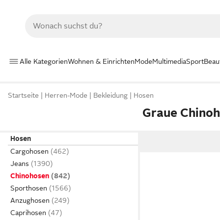
Alle Kategorien
Wohnen & Einrichten
Mode
Multimedia
Sport
Beau
Startseite
Herren-Mode
Bekleidung
Hosen
Graue Chino
Hosen
Cargohosen
Jeans
Chinohosen
Sporthosen
Anzughosen
Caprihosen