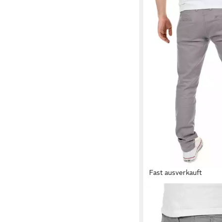
Fast ausverkauft
YAZUBI
Chinohose Herren Chin
vorgewaschener Opti