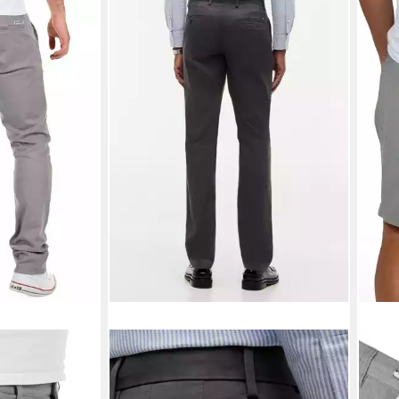
TOMMY HILFIGER
RIVE
o Dustin in
Chinohose Chino Denton 1985 PIMA
Chino
k
CO Straight Fit
RIVOl