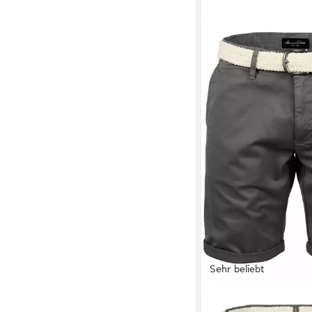
Sehr beliebt
AMACI&SONS
Chinoshorts BERWYN 