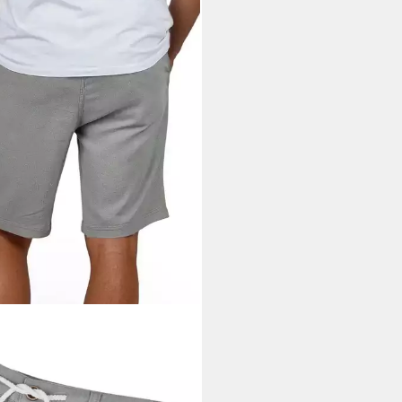
RSO
shorts Herren Freizeitshorts
iver Regular Fit Leinenshort