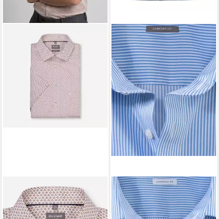
OLYMP
Kurzarmhemd Luxor
OLYMP
Businesshemd Luxor
Businesshemd, comfort fit,
comfort fit
ab 65,99 €
ab 55,99 €
New Kentkragen
UVP
69,95 €