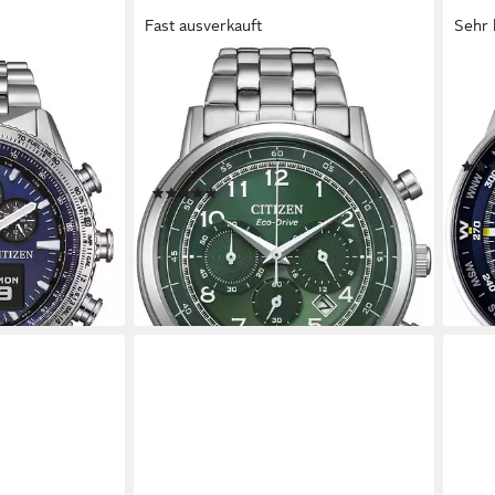
Fast ausverkauft
Sehr 
CITIZEN
CITI
 Eco-Drive
Chronograph CA4630-53X,
Chr
 Flieger-Uhr
Armbanduhr, Solar, Herrenuhr,
Armb
Edelstahlarmband, Datum,
Stop
Stoppfunktion
229,
(1)
en bei dir
liefe
ab 209,00 €
249,00 €
-16%
lieferbar - in 2-3 Werktagen bei dir