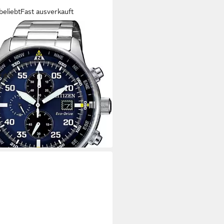
beliebt
Fast ausverkauft
ZEN
onograph CA0690-88L,
anduhr, Herrenuhr, Solar,
pfunktion, Edelstahlarmband
(63)
00 €
rbar - in 1-2 Werktagen bei dir