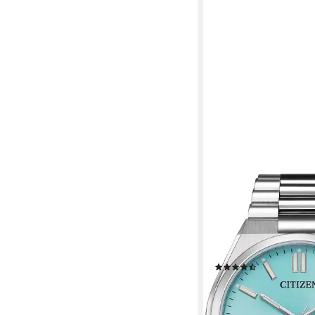
CITIZEN
Automatikuhr TSUYO
NJ0151-88M, Armban
Damenuhr, Herrenuhr
Edelstahlarmband, Sap
(104)
ab 239,20 €
UVP
299,0
-20%
lieferbar - in 1-2 Werktag