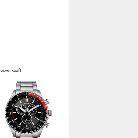
ausverkauft
ZEN
nograph Eco-Drive Sports
no AT2566-88E, Armbanduhr,
r, Herrenuhr, Edelstahlarmband,
og, Big Date
00 €
rbar - in 1-2 Werktagen bei dir