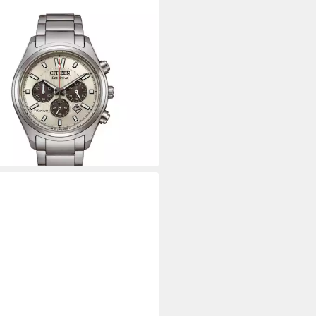
ZEN
onograph CA4750-51A,
anduhr, Solar, Herrenuhr,
og, Big Date, Stoppfunktion
00 €
rbar - in 1-2 Werktagen bei dir