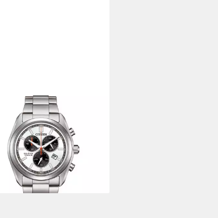
ZEN
onograph AT2590-59A,
anduhr, Solar, Herrenuhr,
og, Big Date, Stoppfunktion
00 €
rbar - in 1-2 Werktagen bei dir