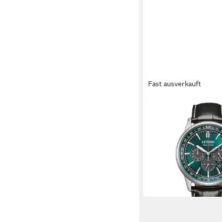
Fast ausverkauft
CITIZEN
Chronograph Classic 
CA4720-01X, Armband
Herrenuhr, Lederarmb
Big Date
249,00 €
lieferbar - in 1-2 Werktag