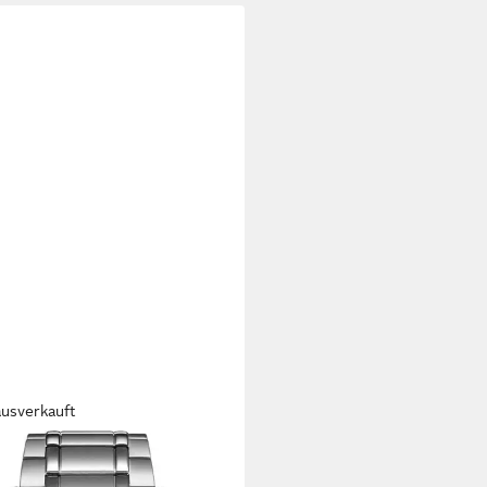
ausverkauft
ZEN
chronograph Tsuki-yomi