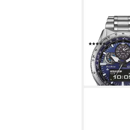
CITIZEN
Solaruhr JV2000-51L,
Promaster Sky Herren
Blau
(1)
599,00 €
lieferbar - in 2-3 Werktag