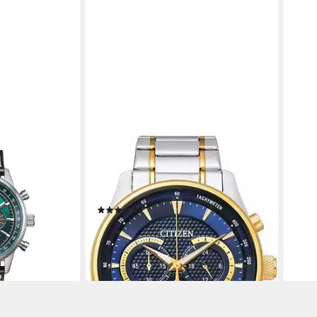
CITIZEN
CITI
Chrono
Chronograph AN8194-51L,
Chr
uhr, Solar,
Armbanduhr, Quarzuhr, Herrenuhr,
Armb
and, analog,
Edelstahlarmband
anal
(10)
299,
159,00 €
liefe
lieferbar - in 1-2 Werktagen bei dir
en bei dir