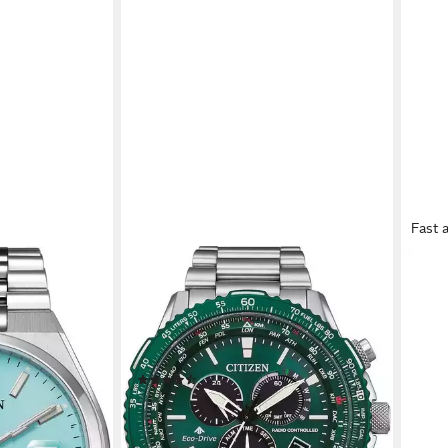
Fast 
CITIZEN
CITI
SA 60h
Funkchronograph Promaster Sky
Chro
duhr,
CB5004-59W, Armbanduhr,
Chro
,
Herrenuhr, Solar, Stoppfunktion, bis
Sola
hirglas, Datum
20 bar wasserdicht
anal
(78)
279,
ab 444,11 €
0 €
UVP
499,00 €
liefe
-11%
en bei dir
lieferbar - in 1-2 Werktagen bei dir