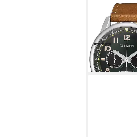
CITIZEN
Chronograph CA4420
Armbanduhr, Herrenuhr
Datum, Stoppfunktion,
Lederarmband
(9)
199,00 €
lieferbar - in 1-2 Werktag