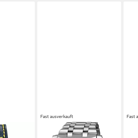
Fast ausverkauft
Fast 
CITIZEN
CITI
master
Funkchronograph CB5860-86E,
Funk