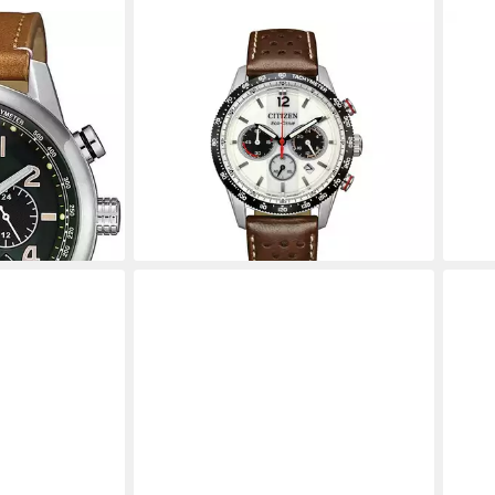
CITIZEN
CITI
-21X,
Chronograph Racing Chrono
Chr
, Solar,
CA4714-04A, Armbanduhr, Solar,
Armb
Herrenuhr, Lederarmband, analog,
anal
399,
Big Date
liefe
259,00 €
lieferbar - in 2-3 Werktagen bei dir
en bei dir