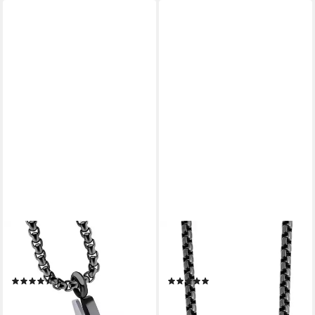
FIRETTI
AKZENT
Kette mit Anhänger Schmuck
Edelstahlkette Relesse,
Geschenk Kreuz
langlebig (Einzeln)
(14)
(1)
45,07 €
ab 27,99 €
UVP
50,64 €
UVP
49,95 €
-11%
-44%