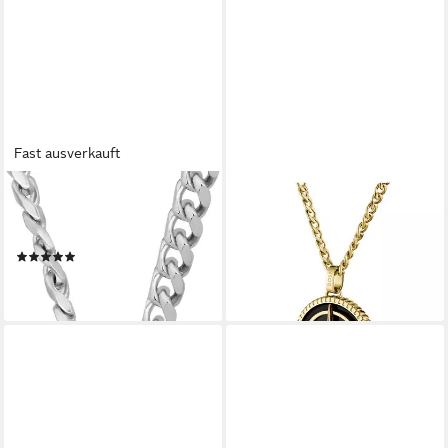
Fast ausverkauft
BOSS
BOSS
Kette mit Anhänger KASSY
Kette mit Anhänger NORTH
129,00 €
EMBLEM, mit Emaille
(1)
lieferbar - in 2-3 Werktagen bei dir
129,00 €
lieferbar - in 2-3 Werktagen bei dir