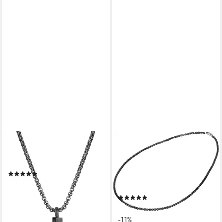
FIRETTI
FIRETTI
Kette mit Anhänger Schmuck
Edelstahlkette Schmuck
Geschenk Kreuz
Geschenk Edelstahl
(10)
Halsschmuck Halskette
52,10 €
Venezianerkette Color
lieferbar - in 2-3 Werktagen bei dir
(4)
26,82 €
UVP
30,13 €
-11%