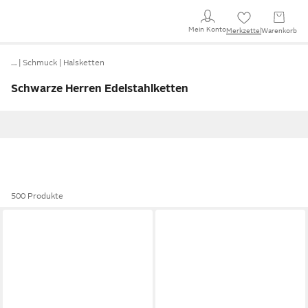
Mein Konto
Merkzettel
Warenkorb
…
Schmuck
Halsketten
Schwarze Herren Edelstahlketten
500 Produkte