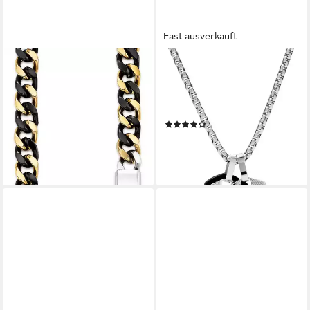
Fast ausverkauft
BRUNO BANANI
FOSSIL
Edelstahlkette Schmuck
Kette mit Anhänger Schmuck
Geschenk breite Kette bicolor
Geschenk Edelstahl Halskette
75,44 €
VINTAGE CASUAL
lieferbar - in 2-3 Werktagen bei dir
(4)
66,75 €
UVP
75,00 €
-11%
lieferbar - in 2-3 Werktagen bei dir