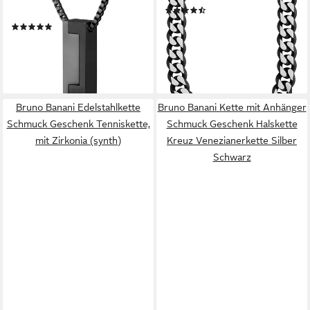
(75)
JEWELRY
ab 63,60 €
UVP
79,99 €
(1)
129,00 €
-20%
lieferbar - in 2-3 Werktagen bei dir
lieferbar - in 2-3 Werktagen bei dir
Bruno Banani Edelstahlkette
Bruno Banani Kette mit Anhänger
Schmuck Geschenk Tenniskette,
Schmuck Geschenk Halskette
mit Zirkonia (synth)
Kreuz Venezianerkette Silber
Schwarz