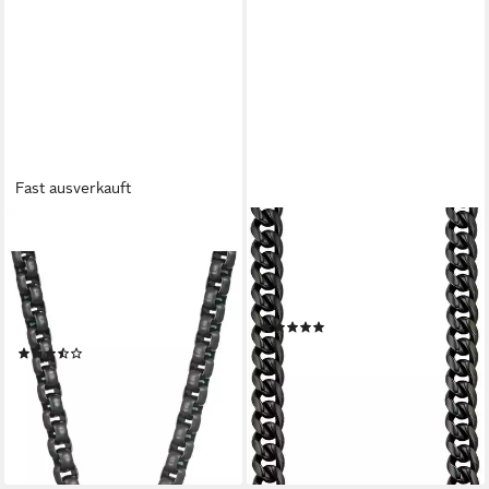
Fast ausverkauft
FIRETTI
BRUNO BANANI
Edelstahlkette Schmuck
Edelstahlkette Schmuck
Geschenk
Geschenk Halsschmuck
Venezianerkettengliederung,
Halskette
(5)
2,5 mm breit
29,00 €
(23)
lieferbar - in 2-3 Werktagen bei dir
ab 15,96 €
UVP
17,93 €
-11%
lieferbar - in 2-3 Werktagen bei dir