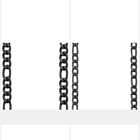
BRUNO BANANI
BRUNO BANANI
Edelstahlkette Schmuck
Edelstahlkette Schmuck
Geschenk Halsschmuck
Geschenk Halsschmuck
Halskette
Halskette
23,33 €
21,16 €
UVP
29,00 €
UVP
34,00 €
-20%
-38%
lieferbar - in 2-3 Werktagen bei dir
lieferbar - in 2-3 Werktagen bei dir