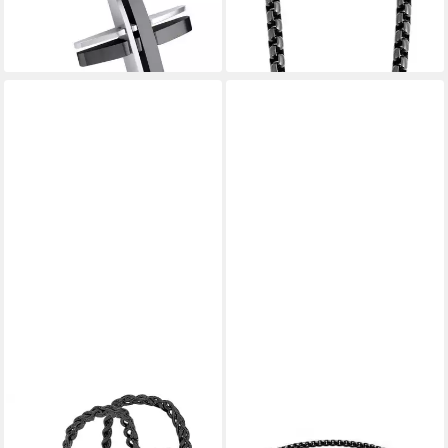
lieferbar - in 2-3 Werktagen bei dir
lieferbar - in 2-3 Werktagen bei dir
SERASAR
WARE AUS ALLER WELT
Edelstahlkette Herren-
Edelstahlkette