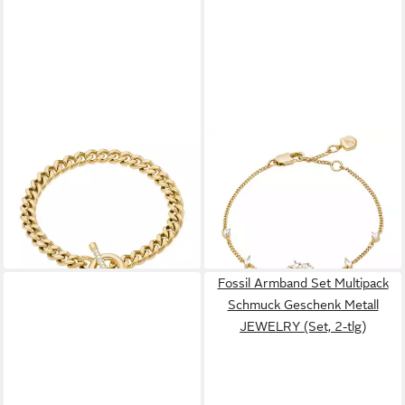
FOSSIL
FOSSIL
Armband Schmuck Geschenk
Armband Schmuck Geschenk
Edelstahl CARLIE T-BAR, mit
Metall ELLIS, mit Zirkonia
Glasstein
(synth)
ab 86,00 €
65,00 €
lieferbar - in 1-2 Werktagen bei dir
lieferbar - in 3-4 Werktagen bei dir
Fossil Armband Set Multipack
Schmuck Geschenk Metall
JEWELRY (Set, 2-tlg)