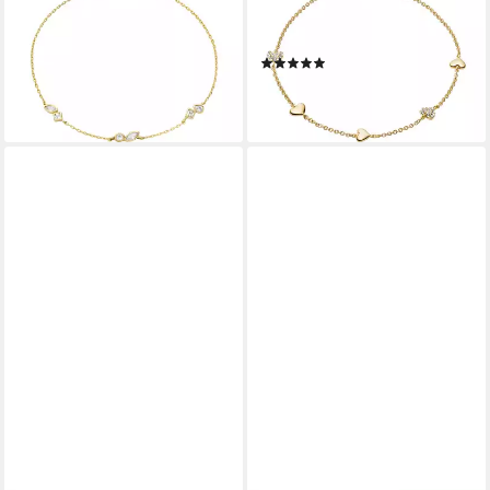
Metall Armkette ELLIS, mit
Metall SUTTON Herzen, mit
Zirkonia (synth)
Glasstein
(1)
ab 35,00 €
UVP
59,00 €
65,00 €
-41%
lieferbar - in 1-2 Werktagen bei dir
lieferbar - in 1-2 Werktagen bei dir