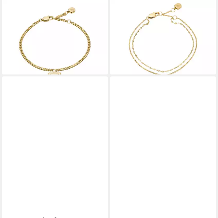
FOSSIL
FOSSIL
Armband Schmuck Geschenk
Armband Schmuck Geschenk
Edelstahl RAQUEL
Edelstahl SUTTON, mit
55,00 €
Glasstein
lieferbar - in 1-2 Werktagen bei dir
75,00 €
lieferbar - in 3-4 Werktagen bei dir