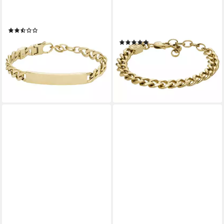
Armband Schmuck Geschenk
Edelstahlarmband Schmuck
Edelstahl Armschmuck DREW
Geschenk Edelstahl
(2)
JEWELRY BOLD CHAINS
ab 63,75 €
UVP
75,00 €
(1)
ab 57,85 €
-15%
UVP
65,00 €
lieferbar - in 1-2 Werktagen bei dir
-11%
lieferbar - in 1-2 Werktagen bei dir