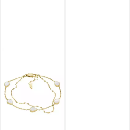
FOSSIL
Armband Schmuck Geschenk
Edelstahl Armschmuck
JEWELRY Tropfen, mit
Perlmutt
65,00 €
lieferbar - in 2-3 Werktagen bei dir