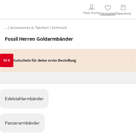
Mein Konto
Merkzettel
Warenkorb
…
Accessoires & Taschen
Schmuck
Fossil Herren Goldarmbänder
10 €
Gutschein für deine erste Bestellung
Edelstahlarmbänder
Panzerarmbänder