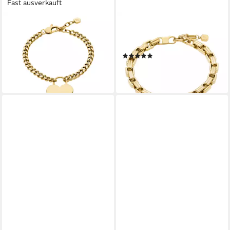
Fast ausverkauft
FOSSIL
FOSSIL
Armband Schmuck Geschenk
Armband Schmuck Geschenk
Edelstahl SUTTON, Herz
Edelstahl RAQUEL
(1)
ab 65,30 €
UVP
75,00 €
89,00 €
-13%
leider ausverkauft
lieferbar - in 1-2 Werktagen bei dir