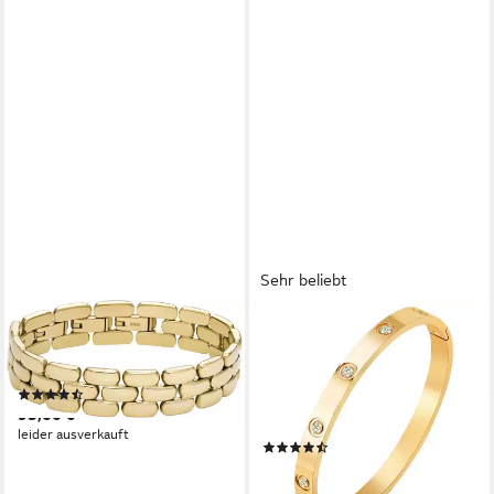
Sehr beliebt
FOSSIL
ROUGEMONT
Armband Schmuck Geschenk
Edelstahlarmband Massives
Edelstahl Armkette Arden
Edelstahl Armband Gold
(8)
Armreif 18K Gold Hochglanz
95,00 €
18-19cm
leider ausverkauft
(47)
49,00 €
UVP
99,00 €