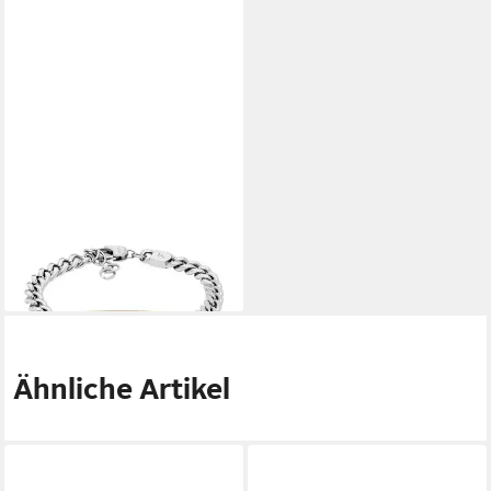
FOSSIL
Armband Schmuck Geschenk
Edelstahl DREW Bicolor
ab 56,70 €
UVP
75,00 €
-24%
lieferbar - in 1-2 Werktagen bei dir
Ähnliche Artikel