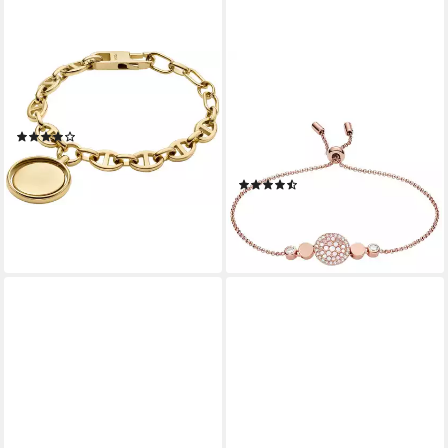
FOSSIL
FOSSIL
Armband Schmuck Geschenk
Edelstahlarmband Schmuck
Edelstahl Armkette Heritage
Geschenk Edelstahl VAL
(1)
MOSAIC DISC Vintage Glitz,
ab 61,65 €
89,00 €
mit Glasstein, mit Perlmutt
-31%
(23)
leider ausverkauft
ab 46,05 €
59,00 €
-22%
lieferbar - in 2-3 Werktagen bei dir