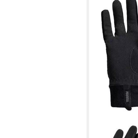
ODLO
Laufhandschuhe Finnf
39,96 €
in 4-5 Werktagen bei dir