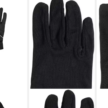
ODLO
ODL
Intensity
Multisporthandschuhe Gloves
Flee
ORIGINALS WARM BLACK
Stret