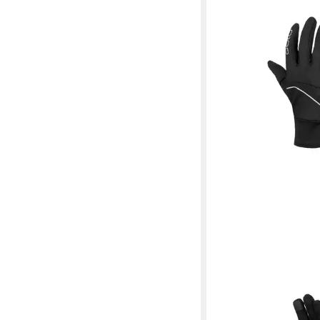
ODLO
Multisporthandschuhe 
Safety Light