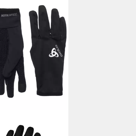
O
andschuhe Ceramiwarm Grip
6 €
 Werktagen bei dir