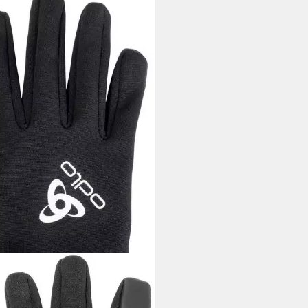
O
cehandschuhe Gloves
chfleece Liner Eco E-Tip