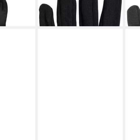
ab 18,99 €
34,9
in 6-7 Werktagen bei dir
in 5-6