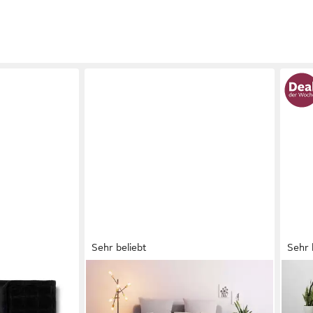
Sehr beliebt
Sehr 
OTTO HOME
OTT
ollsamt
Tagesdecke Amanda gesteppte
Tage
Tagesdecke, in diversen Größen
aus 