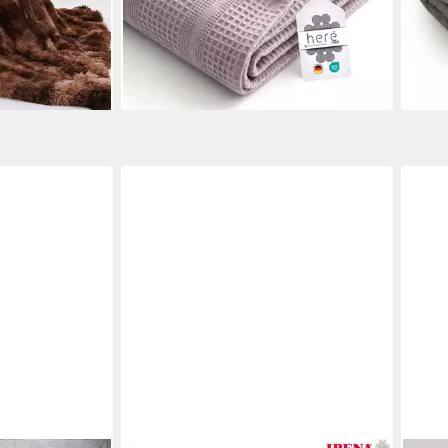
€
-17%
-26
lieferbar - in 2-3 Werktagen bei dir
liefe