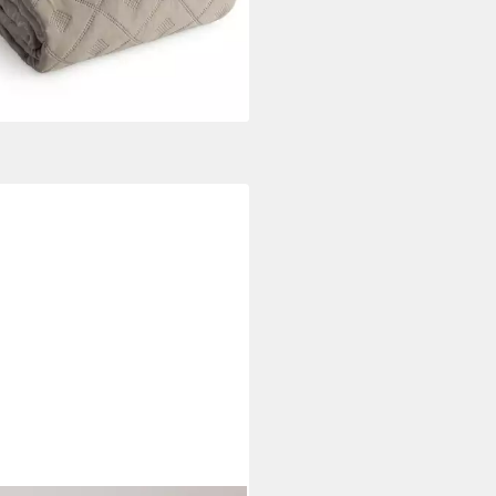
%
rbar - in 3-4 Werktagen bei dir