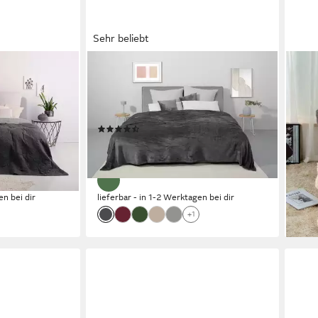
Sehr beliebt
OTTO HOME
ROS
esteppte
Tagesdecke Desner3, mit Cashmere-
Tage
sen Größen
Touch, viele Farben erhältlich, Decke
zott
ab 140x210 cm
Baby
(117)
ab 4
ab 14,49 €
UVP
25,00 €
-20
-42%
liefe
en bei dir
lieferbar - in 1-2 Werktagen bei dir
+1