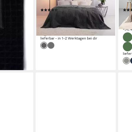
erhältlich
ohne
en bei dir
(1451)
ab 13,99 €
ab 2
UVP
25,00 €
nur 
-44%
-52
lieferbar - in 1-2 Werktagen bei dir
liefe