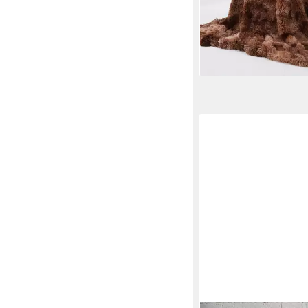
ab 44,99 €
UVP
52,00 
-13%
lieferbar in 2 Wochen