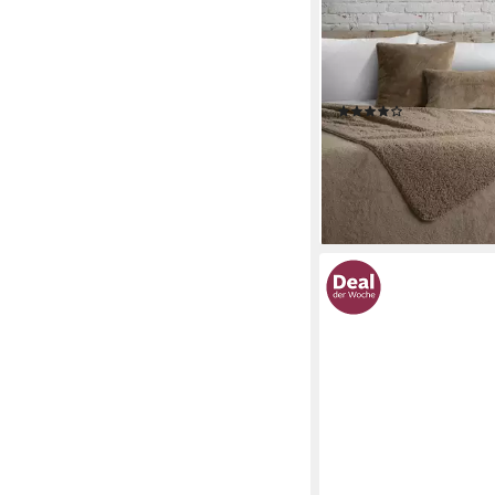
EUROFIRANY
Tagesdecke Fellbettü
Felloptik, eleganter Ü
Bett & Sofa beidseitig
(1)
33,99 €
45,99 €
-26%
lieferbar - in 3-4 Werktag