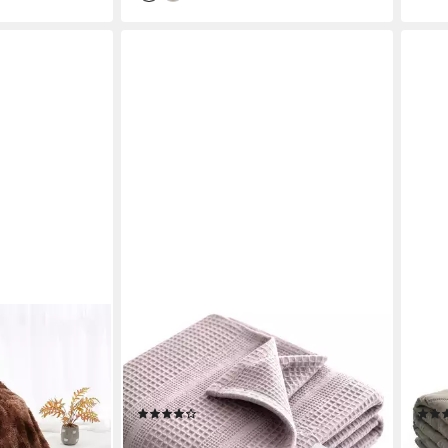
HERÉMOOD
EUR
e Lange
Tagesdecke Tagesdecke 180 x 220 –
Tage
bre, Sofa
Couchdecke, dick für Sofa und
XL X
, Flauschig
Couch, Decke für Sofa, dick
Einf
(12)
ab 37,99 €
ab 2
UVP
45,59 €