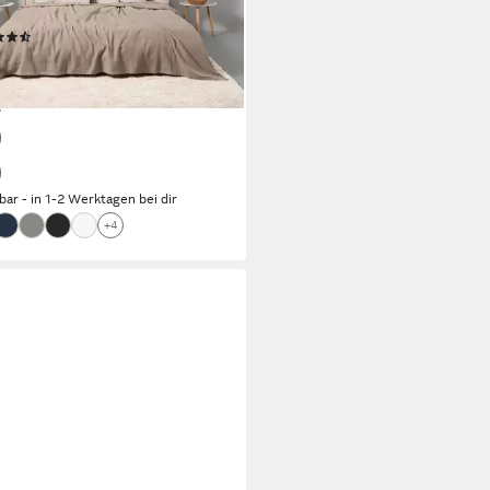
 Füllung
(1592)
0,99 €
UVP
43,99 €
bis Dienstag
%
rbar - in 1-2 Werktagen bei dir
+4