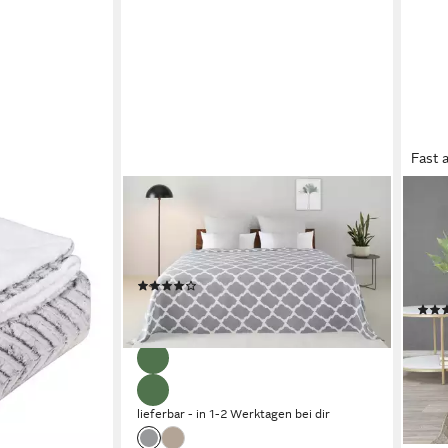
Fast 
OTTO HOME
EUR
ig, warm,
Tagesdecke Alba, leichter Überwurf
Tage
ydecke Sofa
ohne Füllung, auch als Tischdecke
Velo
Geschenk
verwendbar
Über
(53)
Dopp
38,49 €
UVP
43,99 €
ab 1
-13%
-26
liefe
lieferbar - in 1-2 Werktagen bei dir