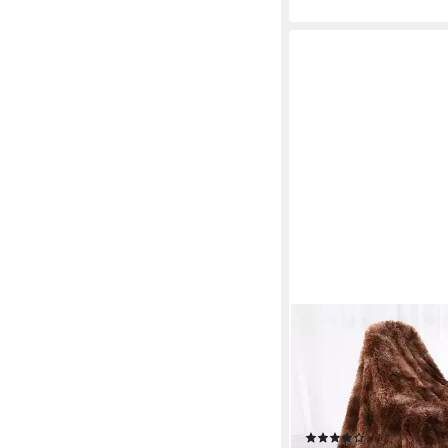
ROSNEK
Tagesdecke Reversibl
Zottelige, Tie-Dye Om
Bettwäsche Babydecke
Warmer Plüsch
(9)