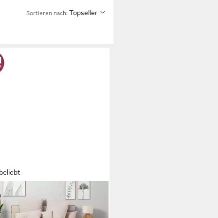
Topseller
Sortieren nach:
beliebt
O HOME
sdecke Mira, leichte Tagesdecke
100% Baumwolle, uni Überwurf,