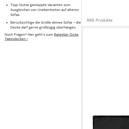
Tipp: Nutze gesteppte Varianten zum
Ausgleichen von Unebenheiten auf älteren
Sofas.
886 Produkte
Berücksichtige die Größe deines Sofas – die
Decke darf gerne großzügig überhängen.
Noch Fragen? Hier geht's zum
Ratgeber Dicke
Tagesdecken ›
ESSENZA
Plaid Julia, aus Baumw
104,95 €
UVP
149,95 €