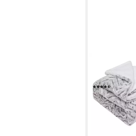
ROSNEK
Tagesdecke Doppellag
zottelig, dick, für Bab
Bettwäsche, Winter 
(3)
37,69 €
UVP
54,00 €
-30%
lieferbar in 2 Wochen