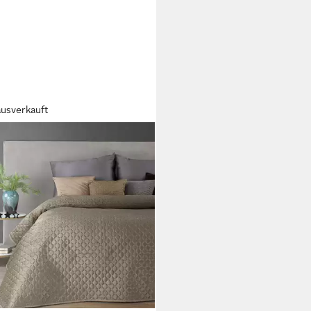
ausverkauft
OFIRANY
sdecke Gesteppte Decke
urs Karomuster Weicher
wurf, Eleganter Bettüberwurf
elbett
(7)
6,99 €
22,99 €
%
rbar - in 3-4 Werktagen bei dir
+1