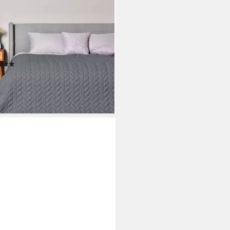
DESIGN
überwurf Tagesdecke Überwurf
Bett Sofa - Zopf-Steppung –
dedecke, Wendedecke
überwurf
(4)
4,90 €
UVP
69,90 €
%
rbar - in 2-3 Werktagen bei dir