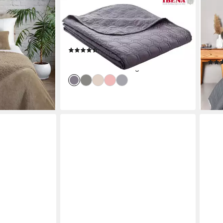
IBENA
SEI 
berwurf NINA,
Tagesdecke Sonio, Tagesdecke mit
Bett
berwurf für
Steppung in diversen Designs, als
für 
, kuschelweich
Überwurf geeignet
Wen
(1220)
Bett
ab 24,90 €
lieferbar - in 4-5 Werktagen bei dir
ab 4
en bei dir
-36
liefe