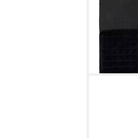
-30%
lieferbar - in 2-3 Werktag