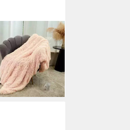
NEK
sdecke Warm, Flanell, lang
elig flauschig, für Sofabettdecke
decke
1,49 €
UVP
52,00 €
%
rbar in 2 Wochen