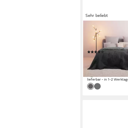
Sehr beliebt
OTTO HOME
Tagesdecke Amanda g
Tagesdecke, in diver
erhältlich
(1451)
ab 13,99 €
UVP
25,00 €
-44%
lieferbar - in 1-2 Werktag