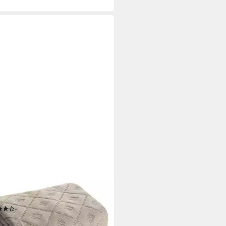
OFIRANY
sdecke ALARA, Stepppdecke,
XL, Zweiseitige Decke,
arbiger Bettüberwurf
(14)
2,99 €
30,99 €