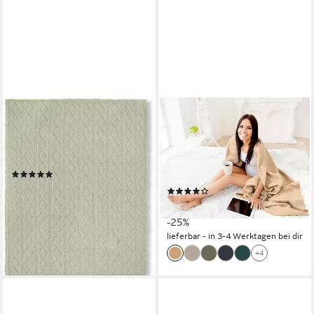
DESCANSO
DESIGN91
Plaid Jacquard teddy, Weich,
Wohndecke AMBER,
Kuscheldecke, Wohndecke,
Gesteppte Sofadecke,
Teddy, Jacquard, in 2 Größen
Wohndecke, Tagesdecke,
(3)
Bettüberwurf, Kuscheldecke
ab 20,86 €
UVP
24,95 €
(13)
ab 20,99 €
-16%
27,99 €
lieferbar - in 6-8 Werktagen bei dir
-25%
lieferbar - in 3-4 Werktagen bei dir
+4