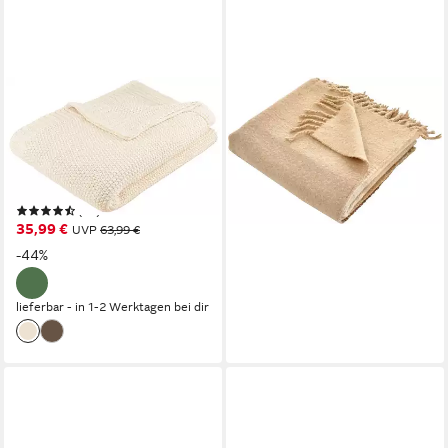
OTTO HOME
OTTO HOME
Wohndecke Phelon, 100%
Wohndecke Bouclé
Baumwolle, Trendiges
garngefärbt, mit Farbverlauf
44,49 €
Strickmuster, 130 × 170 cm,
UVP
79,99 €
540 g/m², weich
-44%
(16)
lieferbar - in 4-5 Werktagen bei dir
35,99 €
UVP
63,99 €
-44%
lieferbar - in 1-2 Werktagen bei dir