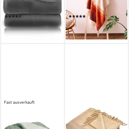
Sofadecke, super weich und
130x200cm, Made in EU aus
flauschig, Allergiker geeignet,
100% Schurwolle
(417)
(1)
atmungsaktiv
ab 19,99 €
149,00 €
UVP
179,00 €
lieferbar - in 2-3 Werktagen bei dir
-17%
+16
lieferbar - in 2-3 Werktagen bei dir
Fast ausverkauft
BLUMTAL
OTTO HOME
Wohndecke Oeko-TEX
Wohndecke Bouclé
zertifizierte waschbare Wohn-
garngefärbt, mit Farbverlauf