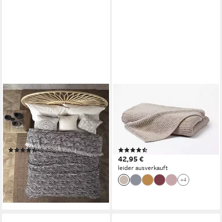
BOHORIA
PRIMERA
Tagesdecke BOHORIA®
Wohndecke Strick, mit einer
Premium Tagesdecke "Ubud"
hochwertigen
(150x200cm / 220 x 240cm),
Randverarbeitung,
mit Muster
Kuscheldecke
(5)
(171)
26,90 €
42,95 €
UVP
59,90 €
leider ausverkauft
-55%
+4
lieferbar - in 4-5 Werktagen bei dir