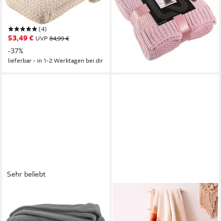
weich, Wohndecke, Plaid,
kuschelige Sofadecke
Überwurf
Bettüberwurf
(4)
32,99 €
UVP
39,99 €
53,49 €
UVP
84,99 €
-18%
-37%
lieferbar - in 3-4 Werktagen bei dir
lieferbar - in 1-2 Werktagen bei dir
Sehr beliebt
HEIMTEXLAND
STEPPENWOLLE
Wohndecke Premium Super
Wohndecke JAVA,
Soft Flanell Kuscheldecke
Nachhaltige Kuscheldecke