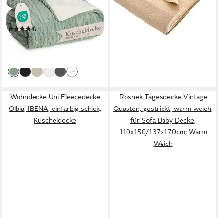
44,49 €
& Kuscheldecke, mit weicher
UVP
79,99 €
Sherpa-Innenseite
-44%
(129)
lieferbar - in 4-5 Werktagen bei dir
ab 26,99 €
UVP
32,99 €
-18%
lieferbar - in 2-3 Werktagen bei dir
+2
Wohndecke Uni Fleecedecke
Rosnek Tagesdecke Vintage
Olbia, IBENA, einfarbig schick,
Quasten, gestrickt, warm weich,
Kuscheldecke
für Sofa Baby Decke,
110x150/137x170cm; Warm
Weich