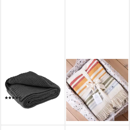
WOMETO
STEPPENWOLLE
Wohndecke Strick, OEKO-
Plaid PRÄRIE, Nachhaltige
TEX®, Kuscheldecke mit
Wolldecke bunt 130x200cm,
edlem & schlichtem
Made in EU aus 100%
Strickmuster
Schurwolle
(69)
149,00 €
UVP
179,00 €
25,99 €
-17%
lieferbar - in 3-4 Werktagen bei dir
lieferbar - in 2-3 Werktagen bei dir
+2