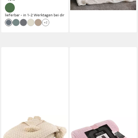
lieferbar - in 4-5 Werktagen bei dir
lieferbar - in 1-2 Werktagen bei dir
+2
LEGER HOME BY LENA GERCKE
REALLAXX
Wohndecke Gelsa, Strickoptik
Wohndecke Barcelona, weiche
mit Tasseln, modern und
Strickdecke, 130 x 170 cm,