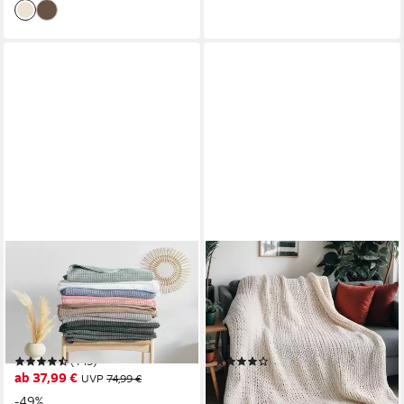
OTTO HOME
HOME DELUXE
Tagesdecke Greta, in
Wohndecke Webdecke LIAN -
Waffelpiqué Optik, viele
140 x 200 cm, Grobstrick-
Farben erhältlich, Decke ab
Decke, Strickdecke,
140 x 200 cm
Kuscheldecke
(143)
(1)
ab 37,99 €
54,00 €
UVP
74,99 €
UVP
69,00 €
-49%
-22%