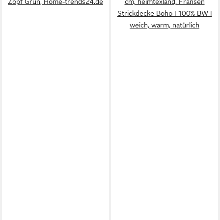
Zopf Grün, Home-trends24.de
cm, heimtexland, Fransen
Strickdecke Boho I 100% BW I
weich, warm, natürlich