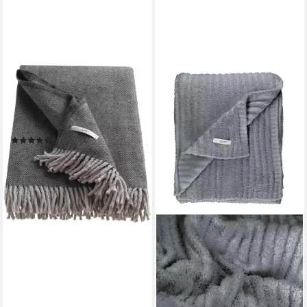
ESPRIT
Wohndecke Jade, aus
recycelter Baumwolle,
Kuscheldecke
(12)
64,99 €
lieferbar - in 2-3 Werktagen bei dir