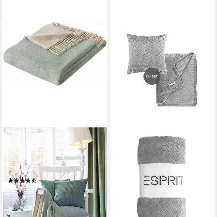
BIEDERLACK
Wohndecke Soft Impression
im Doubleface-Look,
Baumwolle-Kaschmir-Mix
(88)
88,59 €
UVP
129,00 €
-31%
lieferbar - in 3-4 Werktagen bei dir