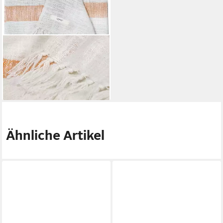
ESPRIT
Plaid Arne, im Naturlook mit
langen Fransen
81,49 €
lieferbar - in 2-3 Werktagen bei dir
Ähnliche Artikel