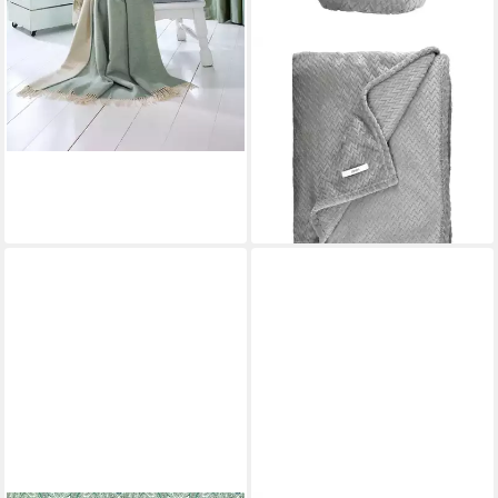
+18
ESPRIT
Tagesdecke COMFY-2
Wohndecke Set, 140 x 190
cm in Grau
29,99 €
lieferbar - in 3-4 Werktagen bei dir