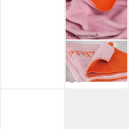
Fast ausverkauft
ESPRIT
Plaid Fun, Doubleface Decke
ab 67,99 €
UVP
79,99 €
-15%
lieferbar - in 2-3 Werktagen bei dir