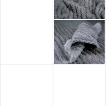
ESPRIT
Wohndecke CUDDLE
Wohndecke, 130 x 170 cm in
Grau
59,99 €
lieferbar - in 3-4 Werktagen bei dir