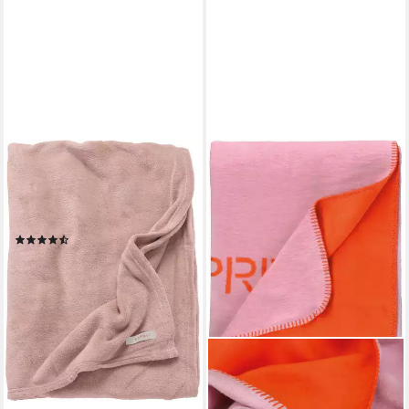
ESPRIT
Plaid Mellow, besonders
kuschelig und weich,
Kuscheldecke
(93)
ab 37,89 €
lieferbar - in 2-3 Werktagen bei dir
+2