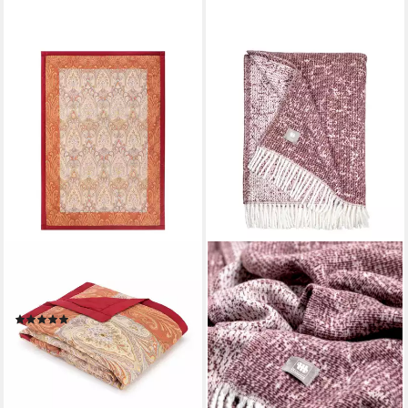
BASSETTI
MUSTERRING
Plaid ISOLABELLA, aus
Tagesdecke EASE
Baumwolle mit Paisleymuster
Tagesdecke, 140 x 200 cm in
(1)
Rose
189,00 €
89,95 €
lieferbar - in 4-5 Werktagen bei dir
lieferbar - in 3-4 Werktagen bei dir