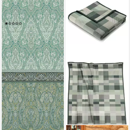
FLEURESSE
Plaid Plaid, Mako Satin, in Gr.
180x270 cm, Plaid
(1)
72,49 €
lieferbar - in 8-10 Werktagen bei
dir