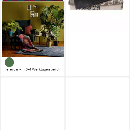
BIEDERLACK
Wohndecke Color Squares
blue, blau-bunt karierte Decke
in 150x200, Baumwoll-Mix,
Made in Germany
(10)
54,90 €
lieferbar - in 3-4 Werktagen bei dir