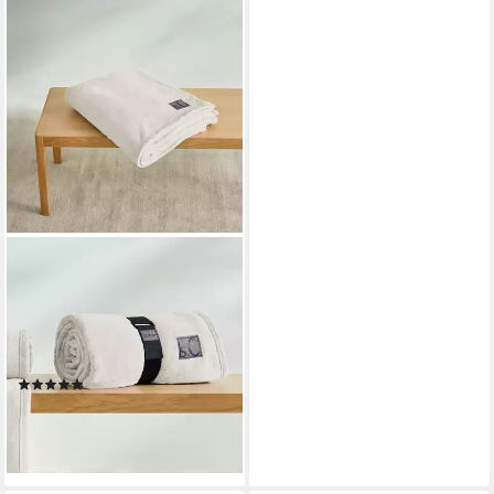
S.OLIVER
Wohndecke Decke
Kuschelsoft, s.Oliver, 150 x
200 cm, in bunten Farben,
weich, 330g/m²
(1371)
ab 33,99 €
lieferbar - in 3-4 Werktagen bei dir
+17