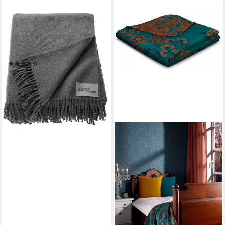
SCHÖNER WOHNEN-
KOLLEKTION
Wohndecke Basics, mit
Fransen, Kuscheldecke
(89)
69,95 €
lieferbar - in 3-4 Werktagen bei dir
+1