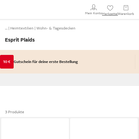
Mein Konto
Merkzettel
Warenkorb
…
Heimtextilien
Wohn- & Tagesdecken
Esprit Plaids
10 €
Gutschein für deine erste Bestellung
3 Produkte