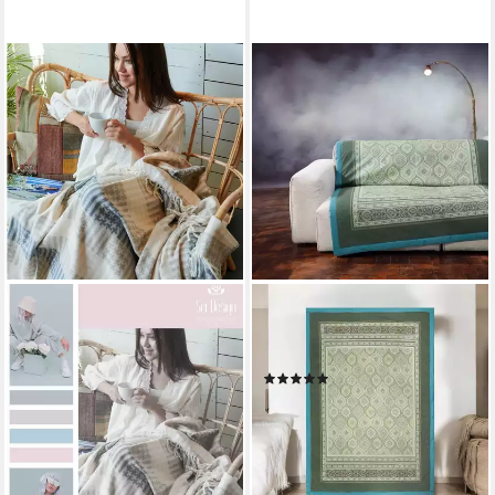
BASSETTI
Plaid Plaid Hanbury V1 135 x
190 cm, Bassetti
(1)
149,00 €
lieferbar - in 4-5 Werktagen bei dir