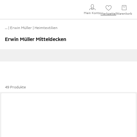
Mein Konto
Merkzettel
Warenkorb
…
Erwin Müller
Heimtextilien
Erwin Müller Mitteldecken
49 Produkte