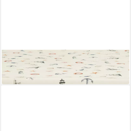
ERWIN MÜLLER
Mitteldecke Mitteldecke
Mehrere Größen
ab 21,95 €
in 2-3 Werktagen bei dir