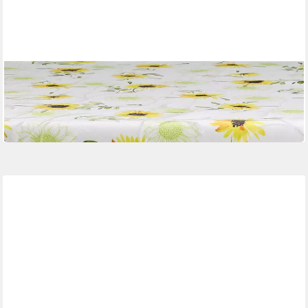
ERWIN MÜLLER
Mitteldecke Mitteldecke "Sonnenblume"
Mehrere Größen
ab 23,95 €
in 2-3 Werktagen bei dir