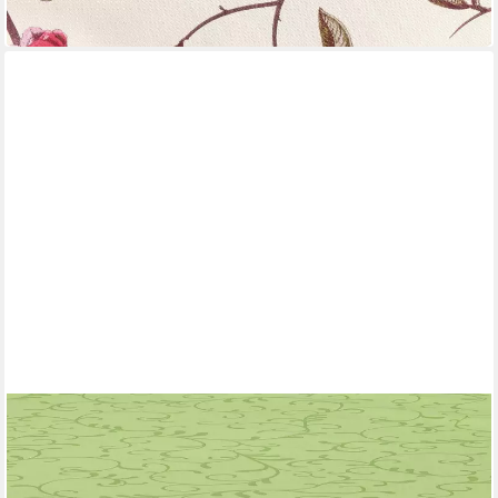
-24%
in 2-3 Werktagen bei dir
ERWIN MÜLLER
Mitteldecke Mitteldecke "Essen"
80 x 80 cm
B/L
16,95 €
23,95 €