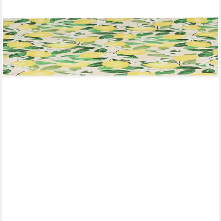
ERWIN MÜLLER
Mitteldecke Mitteldecke
Mehrere Größen
ab 21,95 €
in 2-3 Werktagen bei dir