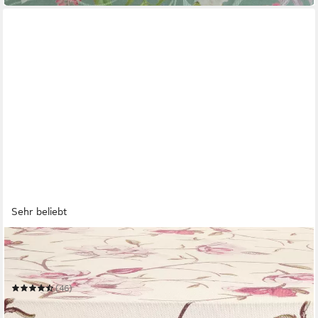
Sehr beliebt
ERWIN MÜLLER
Mitteldecke Mitteldecke "Magnolie"
Mehrere Größen
(46)
ab 21,95 €
28,95 €