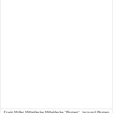
Erwin Müller Mitteldecke Mitteldecke "Blumen", Jacquard Blumen