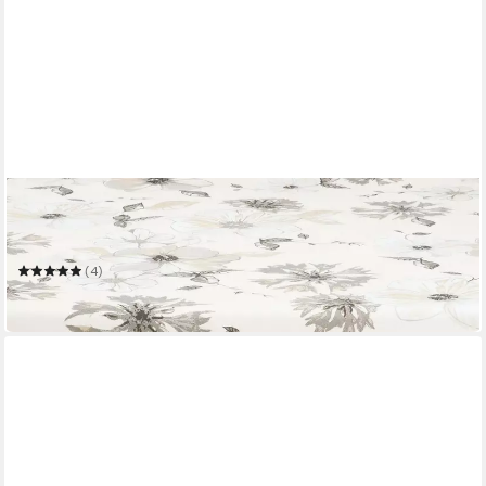
ERWIN MÜLLER
Mitteldecke Mitteldecke
Mehrere Größen
(4)
ab 23,95 €
in 2-3 Werktagen bei dir