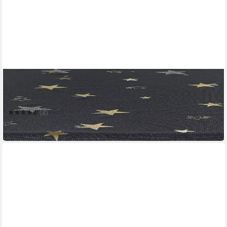
ERWIN MÜLLER
Mitteldecke Mitteldecke
85 x 85 cm
B/L
(2)
23,95 €
in 2-3 Werktagen bei dir