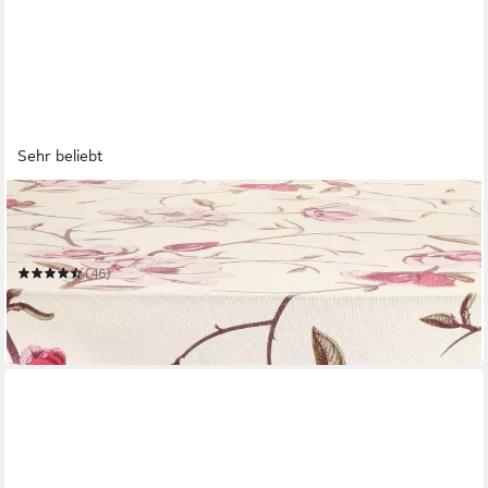
Sehr beliebt
ERWIN MÜLLER
Mitteldecke Mitteldecke "Magnolie"
Mehrere Größen
(46)
ab 21,95 €
28,95 €
-24%
in 2-3 Werktagen bei dir