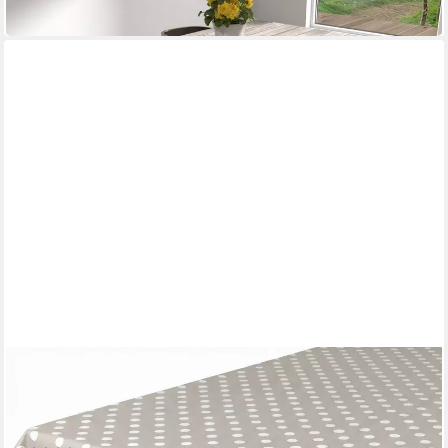
in 2-3 Werktagen bei dir
BEAUTEX
Tischdecke Punkte Wachstuchtischdecke OVAL RUND ECKIG,
Wachstuch abwischbar
Mehrere Größen