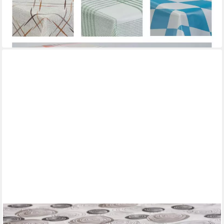
Tischdecke Wachstuchtischdecke Linea Grid PVC Eckig
Mehrere Größen
ab 7,98 €
in 2-3 Werktagen bei dir
TEXPOT
Tischdecke Wachstuch graue Kringel abwischbar