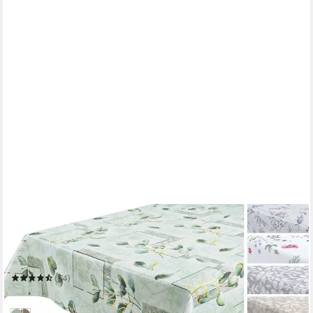
BEAUTEX
Tischdecke Wachstuchtischdecke abwaschbar, Motiv und
Größe wählbar
Mehrere Größen
(74)
ab 9,99 €
in 2-3 Werktagen bei dir