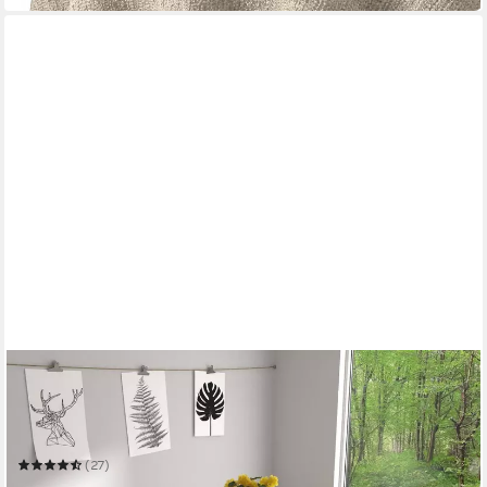
BEAUTEX
Tischdecke Wachstuchtischdecke Holz beige abwischbar
Garten Tischdecke
Mehrere Größen
(27)
ab 9,99 €