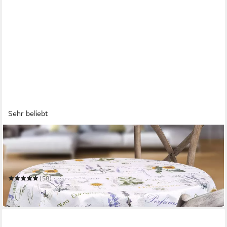
Sehr beliebt
BEAUTEX
Tischdecke Wachstuchtischdecke geprägt Provence
abwischbar Garten Tischdecke
Mehrere Größen
(58)
ab 9,99 €
in 2-3 Werktagen bei dir