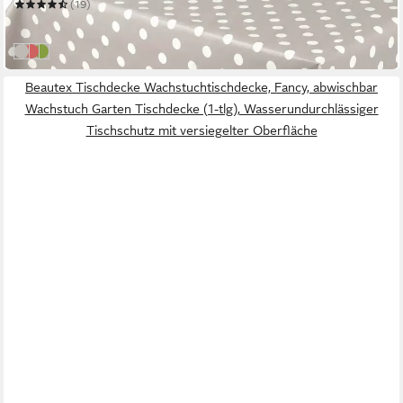
(19)
ab 9,99 €
in 2-3 Werktagen bei dir
Grau
Rot
Grün
Beautex Tischdecke Wachstuchtischdecke, Fancy, abwischbar
Wachstuch Garten Tischdecke (1-tlg), Wasserundurchlässiger
Tischschutz mit versiegelter Oberfläche