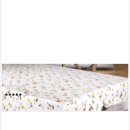
BEAUTEX
Tischdecke Wachstuchtischdecke Glatt Klassisch Blümchen
abwischbar Tischdecke
Mehrere Größen
(20)
ab 9,99 €
in 2-3 Werktagen bei dir