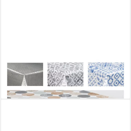
LARO
Tischdecke laro Wachstuch-Tischdecke Wachstischdecke
Gartentischdecke
140 x 100 cm
B/L
14,99 €
in 2-3 Werktagen bei dir