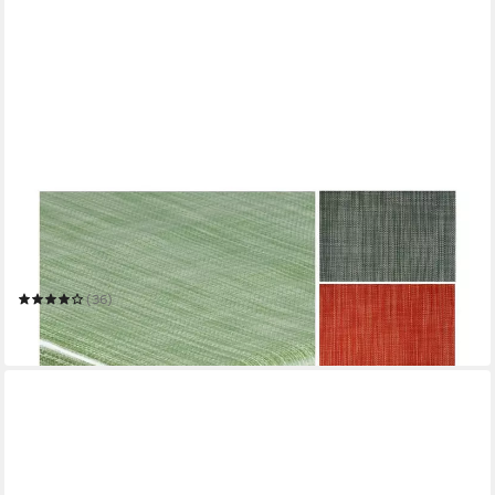
LARO
Tischdecke Wachstuch-Tischdecke Wachstischdecke
Gartentischdecke Leinenoptik
Mehrere Größen
(36)
ab 11,49 €
in 2-3 Werktagen bei dir