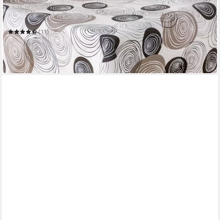
Wachstuchtischdecke
Mehrere Größen
(11)
ab 10,99 €
UVP
12,95 €
-15%
in 3-4 Werktagen bei dir