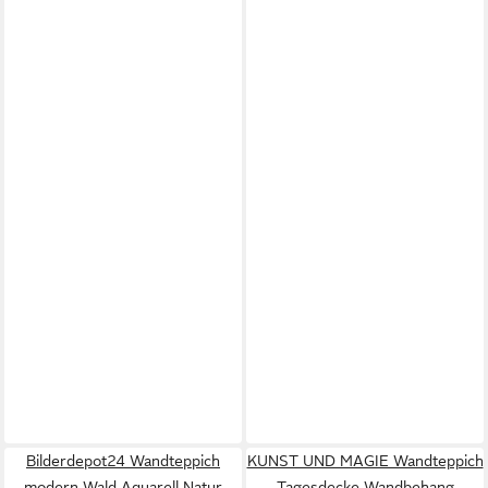
Bilderdepot24 Wandteppich
KUNST UND MAGIE Wandteppich
modern Wald Aquarell Natur
Tagesdecke Wandbehang