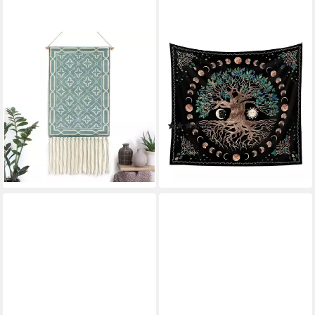
FELIXLEO
TUWENA
Wandteppich Wandteppich
Wandteppich Baum des
Wandbehang Bohemian-Stil
Lebens Mondphasen Tapestry
handgefertigt Baumwolle 1
Psychedelisches Mandala
Stücke
Wandbehang
(3)
25,99 €
UVP
31,19 €
ab 14,99 €
UVP
19,99 €
-17%
-25%
lieferbar in 3 Wochen
lieferbar - in 3-4 Werktagen bei dir