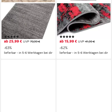
MAZOVIA
MAZOVIA
Läufer Läufer Flurläufer
Läufer Läufer Flurläufer
Einfarbig für Vorzimmer,
Modern für Vorzimmer 80 cm
Küche - Anthrazit, 100 x 100
Breit Grau Rot, 80 x 100 cm,
cm, Kurzflor, Meterware,
Kurzflor, Meterware, Höhe 8
(2)
(2)
Höhe 10 mm
mm
ab 25,99 €
ab 15,99 €
UVP
70,99 €
UVP
41,99 €
-63%
-62%
lieferbar - in 5-6 Werktagen bei dir
lieferbar - in 5-6 Werktagen bei dir