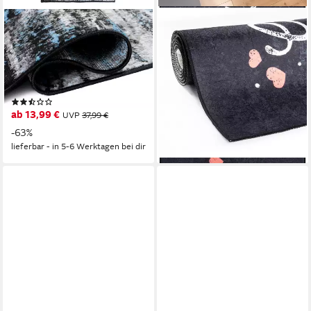
MAZOVIA
SEHRAZAT
Läufer Läufer Flurläufer
Küchenläufer CAIMAS 3011,
Modern für Vorzimmer 70 cm
rechteckig, Höhe: 6 mm,
Breit Grau Blau, 70 x 100 cm,
Bedruckt
ab 18,99 €
Kurzflor, Meterware, Höhe 8
lieferbar - in 6-8 Werktagen bei dir
(2)
mm
ab 13,99 €
UVP
37,99 €
-63%
lieferbar - in 5-6 Werktagen bei dir