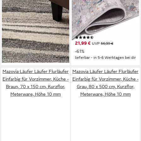
MAZOVIA
MAZOVIA
Läufer Läufer Flurläufer
Läufer Läufer Flurläufer
Modern für Vorzimmer, Küche
Modern Vintage Teppichläufer
- Beige, 100 x 100 cm,
100 cm Breit, 100 x 100 cm,
Kurzflor, Meterware, Höhe 10
Kurzflor, Meterware, Höhe 9
(2)
ab 25,99 €
mm
UVP
70,99 €
mm
21,99 €
UVP
56,99 €
-63%
-61%
lieferbar - in 5-6 Werktagen bei dir
lieferbar - in 5-6 Werktagen bei dir
Mazovia Läufer Läufer Flurläufer
Mazovia Läufer Läufer Flurläufer
Einfarbig für Vorzimmer, Küche -
Einfarbig für Vorzimmer, Küche -
Braun, 70 x 150 cm, Kurzflor,
Grau, 80 x 500 cm, Kurzflor,
Meterware, Höhe 10 mm
Meterware, Höhe 10 mm