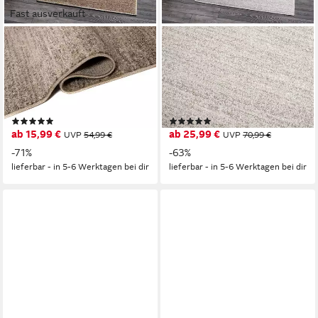
Fast ausverkauft
MAZOVIA
MAZOVIA
Läufer Läufer Flurläufer
Läufer Läufer Flurläufer
Einfarbig für Vorzimmer,
Einfarbig für Vorzimmer,
Küche - Beige, 60 x 100 cm,
Küche - Grau, 100 x 100 cm,
Kurzflor, Meterware, Höhe 10
Kurzflor, Meterware, Höhe 10
(4)
(1)
mm
mm
ab 15,99 €
ab 25,99 €
UVP
54,99 €
UVP
70,99 €
-71%
-63%
lieferbar - in 5-6 Werktagen bei dir
lieferbar - in 5-6 Werktagen bei dir