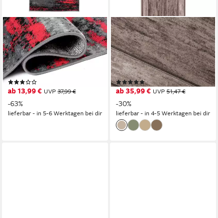
MAZOVIA
TAPISO
Läufer Läufer Flurläufer
Läufer Anti Rutsch,
Modern für Vorzimmer 70 cm
rechteckig, Höhe: 6 mm,
Breit Grau Rot, 70 x 100 cm,
Antirutsch Flurläufer
Kurzflor, Meterware, Höhe 8
Meterware, rutschfest,
(4)
(65)
mm
pflegeleicht
ab 13,99 €
ab 35,99 €
UVP
37,99 €
UVP
51,47 €
-63%
-30%
lieferbar - in 5-6 Werktagen bei dir
lieferbar - in 4-5 Werktagen bei dir