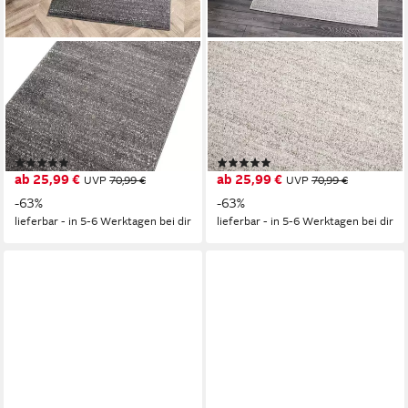
MAZOVIA
MAZOVIA
Läufer Läufer Flurläufer
Läufer Läufer Flurläufer
Einfarbig für Vorzimmer,
Einfarbig für Vorzimmer,
Küche - Anthrazit, 100 x 100
Küche - Grau, 100 x 100 cm,
cm, Kurzflor, Meterware,
Kurzflor, Meterware, Höhe 10
(3)
(1)
Höhe 10 mm
mm
ab 25,99 €
ab 25,99 €
UVP
70,99 €
UVP
70,99 €
-63%
-63%
lieferbar - in 5-6 Werktagen bei dir
lieferbar - in 5-6 Werktagen bei dir