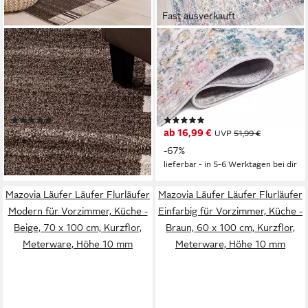
Fast ausverkauft
MAZOVIA
MAZOVIA
Läufer Läufer Flurläufer
Läufer Läufer Flurläufer
Modern für Vorzimmer, Küche
Modern Vintage Teppichläufer
- Braun, 70 x 100 cm,
80 cm Breit, 80 x 100 cm,
Kurzflor, Meterware, Höhe 10
Kurzflor, Meterware, Höhe 9
(1)
(1)
mm
mm
ab 17,99 €
ab 16,99 €
UVP
59,99 €
UVP
51,99 €
-70%
-67%
lieferbar - in 5-6 Werktagen bei dir
lieferbar - in 5-6 Werktagen bei dir
Mazovia Läufer Läufer Flurläufer
Mazovia Läufer Läufer Flurläufer
Modern für Vorzimmer, Küche -
Einfarbig für Vorzimmer, Küche -
Beige, 70 x 100 cm, Kurzflor,
Braun, 60 x 100 cm, Kurzflor,
Meterware, Höhe 10 mm
Meterware, Höhe 10 mm