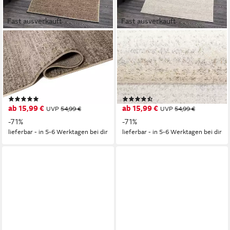
Fast ausverkauft
Fast ausverkauft
MAZOVIA
MAZOVIA
Läufer Läufer Flurläufer
Läufer Läufer Flurläufer
Einfarbig für Vorzimmer,
Einfarbig für Vorzimmer,
Küche - Beige, 60 x 100 cm,
Küche - Creme, 60 x 100 cm,
Kurzflor, Meterware, Höhe 10
Kurzflor, Meterware, Höhe 10
(4)
(12)
mm
mm
ab 15,99 €
ab 15,99 €
UVP
54,99 €
UVP
54,99 €
-71%
-71%
lieferbar - in 5-6 Werktagen bei dir
lieferbar - in 5-6 Werktagen bei dir