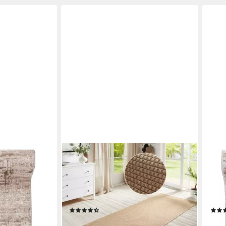
HANSE HOME
MAZ
fer Modern für
Läufer Nature 600, rechteckig, Höhe:
Läuf
er - Abstrakt
5 mm, Flachgewebe, In- & Outdoor,
Vorz
Kurzflor,
Rutschfest, Flur, Küche, Garten,
Must
Terrasse
Met
(69)
ab 53,07 €
ab 1
UVP
89,90 €