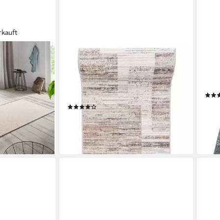
rkauft
MAZOVIA
FLOO
kig, Höhe: 5
Läufer Läufer FlurLäufer Modern für
Läuf
Optik, Teppich,
Vorzimmer Schlafzimmer - Abstrakt
erhä
umkettelt
Muster, 60 x 100 cm, Kurzflor,
rech
Meterware
ab 1
€
(17)
ab 13,99 €
UVP
62,99 €
-47
en bei dir
liefe
-78%
lieferbar - in 6-7 Werktagen bei dir