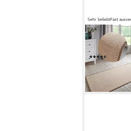
Sehr beliebt
Fast ausve
HANSE HOME
Läufer Bouclé, rechtec
mm, rutschfest, Sisal 
Küche, Flur, schlicht, 
(247)
ab 29,90 €
UVP
49,90 
-40%
lieferbar - in 2-3 Werktag