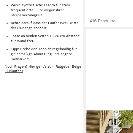
Wähle synthetische Fasern für stark
frequentierte Flure wegen ihrer
Strapazierfähigkeit.
416 Produkte
Achte darauf, dass der Läufer zwei Drittel
der Flurlänge abdeckt.
Lasse an beiden Seiten 15-20 cm Abstand
zur Wand frei.
Tipp: Drehe den Teppich regelmäßig für
gleichmäßige Abnutzung und längere
Haltbarkeit.
Noch Fragen? Hier geht's zum
Ratgeber Beige
Flurläufer ›
SNAPSTYLE
Läufer In- und Outdoo
Läufer Beidseitig New