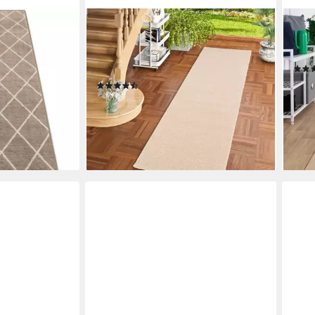
SNAPSTYLE
STEF
chläufer
Läufer Hochflor Langflor Teppich
Läufe
arben & Größen,
Läufer Cottage, Rechteckig, Höhe:
Läuf
22 mm
ab 1
(76)
ab 29,90 €
UVP
52,90 €
-77
liefe
-43%
en bei dir
lieferbar - in 5-6 Werktagen bei dir
+8