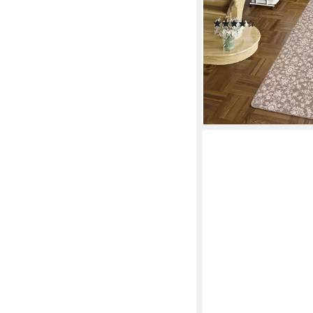
Rechteckig, Höhe: 3 
(6)
ab 34,90 €
UVP
49,90 
-30%
lieferbar - in 5-6 Werktag
+4