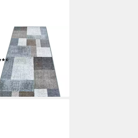
RDIREKT
er Lucano, Teppichläufer
ltlich in vielen Farben & Größen,
teckig
(350)
7,99 €
33,99 €
%
rbar - in 4-5 Werktagen bei dir