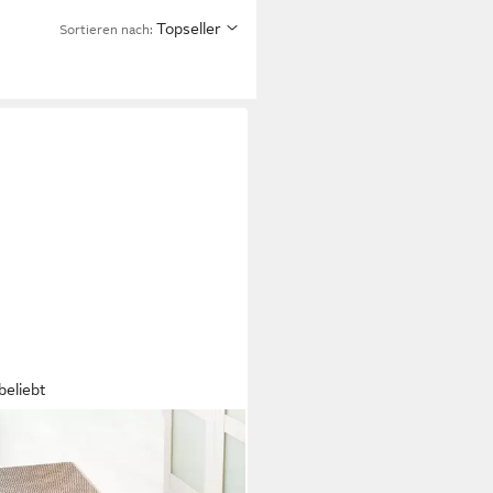
Topseller
Sortieren nach:
beliebt
RDIREKT
er Kalkutta, robuste &
pazierfähige Sisal-Naturfaser,