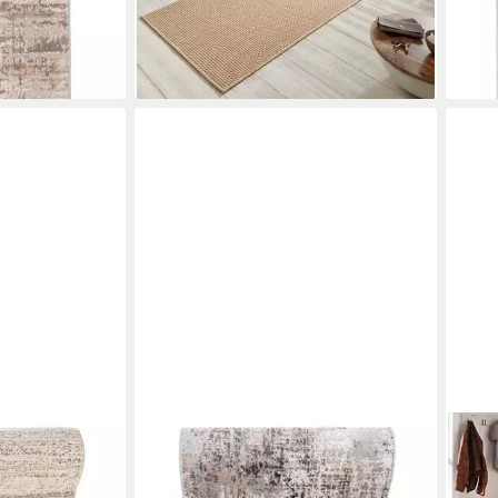
-41%
-78%
en bei dir
lieferbar - in 3-4 Werktagen bei dir
liefe
MAZOVIA
HAN
er Einfarbig für
Läufer Läufer FlurLäufer Modern für
Läuf
reme Beige, 70
Vorzimmer Schlafzimmer - Abstrakt
rech