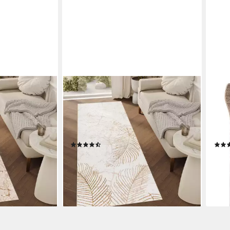
TAPISO
MAZ
teckig, Höhe:
Läufer CRYSTAL, rechteckig, Höhe:
Läuf
ufer
8 mm, Kurzflor Flurläufer
Vorz
leicht,
Schimmereffekt, pflegeleicht,
cm, 
Meterware
mm
(29)
ab 35,99 €
ab 2
€
UVP
51,47 €
-30%
-63
en bei dir
lieferbar - in 4-5 Werktagen bei dir
liefe