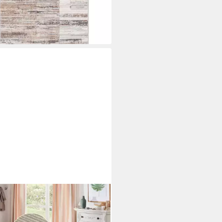
rbar - in 6-7 Werktagen bei dir
SE HOME
er Nature, In- und Outdoor,
teckig, Höhe: 5 mm, Teppich,