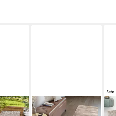
Sehr 
TAPISO
FLOO
r Teppich
Läufer SARI, rechteckig, Höhe: 10
Läuf
port,
mm, Kurzflor Flurläufer, pflegeleicht,
stra