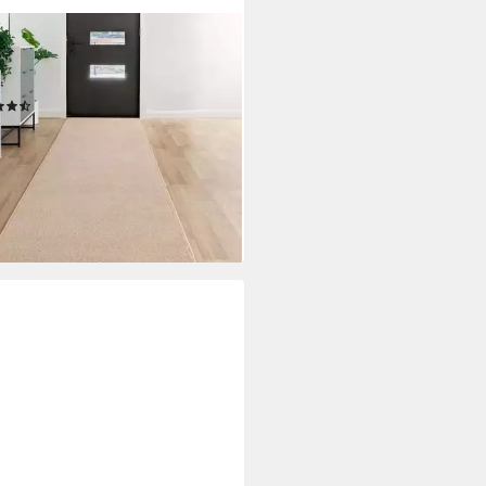
FENSMEIER
r Ibiza, Rechteckig, Galerie,
er
(29)
2,90 €
54,90 €
%
rbar in 3 Wochen
+5