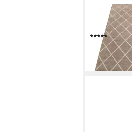
FLOORDIREKT
Läufer Cosenza, Teppi
erhältlich in vielen F
rechteckig
(147)
ab 13,99 €
38,99 €
-64%
lieferbar - in 4-5 Werktag