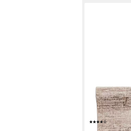
MAZOVIA
Läufer Läufer FlurLäu
Vorzimmer Schlafzimm
Muster, 60 x 100 cm, 
Meterware
(10)
ab 13,99 €
UVP
62,99 €