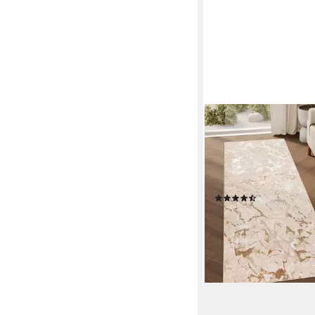
TAPISO
Läufer CRYSTAL, rech
8 mm, Kurzflor Flurlä
Schimmereffekt, pflege
Meterware
(22)
ab 35,99 €
UVP
51,47 
-30%
lieferbar - in 4-5 Werktag