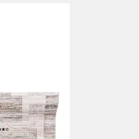
OVIA
er Läufer FlurLäufer Modern für
immer Schlafzimmer - Abstrakt
er, 60 x 100 cm, Kurzflor,
erware
(17)
3,99 €
UVP
62,99 €