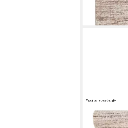
-78%
lieferbar - in 6-7 Werktag
Fast ausverkauft
MAZOVIA
Läufer Läufer Flurläuf
Vorzimmer, Küche - C