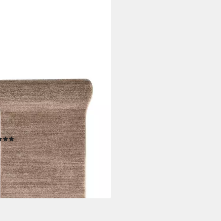
OVIA
er Läufer Flurläufer Einfarbig für
immer, Küche - Beige, 70 x 150
Kurzflor, Meterware, Höhe 10
(4)
6,99 €
UVP
71,99 €
%
rbar - in 6-7 Werktagen bei dir