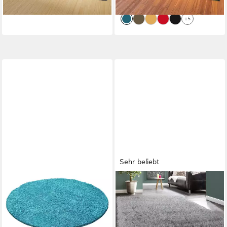
lieferbar - in 5-6 Werktagen bei dir
+9
+5
Sehr beliebt
SCHÖNESWOHNEN24
PACO HOME
Hochflor-Teppich Hochflor
Hochflor-Teppich Glamour
Teppich LIFE Türkis
300, rechteckig, Höhe: 70
ab 25,00 €
mm, Uni Farben, mit weichem
lieferbar - in 4-5 Werktagen bei dir