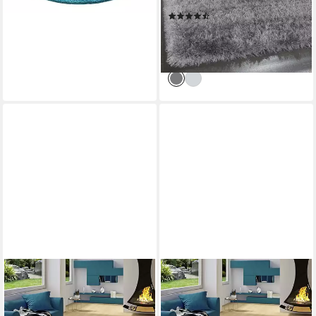
Glanz Garn, auch als Läufer
(1708)
erhältlich
ab 18,55 €
UVP
89,99 €
-79%
lieferbar - in 4-5 Werktagen bei dir
SNAPSTYLE
SNAPSTYLE
Hochflor-Teppich Luxus
Hochflor-Teppich Luxus
Hochflor Langflor Teppich
Hochflor Langflor Teppich