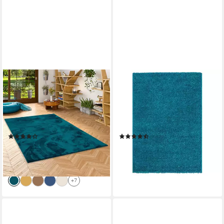
PERGAMON
VIMODA
Hochflor-Teppich Hochflor
Hochflor-Teppich Shaggy
Langflor Teppich Super Soft
Türkis, Rechteckig, Höhe: 30
Melia, Rechteckig, Höhe: 20
mm, Langflor Läufer Einfarbig
mm
Modern Wohnzimmer
(71)
(3)
ab 29,90 €
ab 6,99 €
UVP
59,90 €
lieferbar - in 2-3 Werktagen bei dir
-50%
lieferbar - in 3-4 Werktagen bei dir
+7