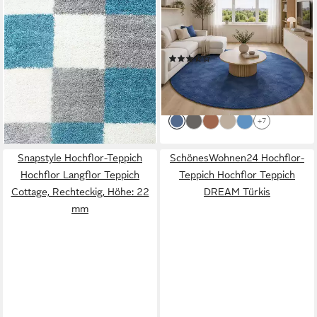
Teppich LIFE Türkis
Langflor Teppich Super Soft
ab 25,00 €
Melia Rund, Rund, Höhe: 20
lieferbar - in 4-5 Werktagen bei dir
mm
(27)
ab 39,90 €
UVP
79,90 €
-50%
lieferbar - in 3-4 Werktagen bei dir
+7
Snapstyle Hochflor-Teppich
SchönesWohnen24 Hochflor-
Hochflor Langflor Teppich
Teppich Hochflor Teppich
Cottage, Rechteckig, Höhe: 22
DREAM Türkis
mm