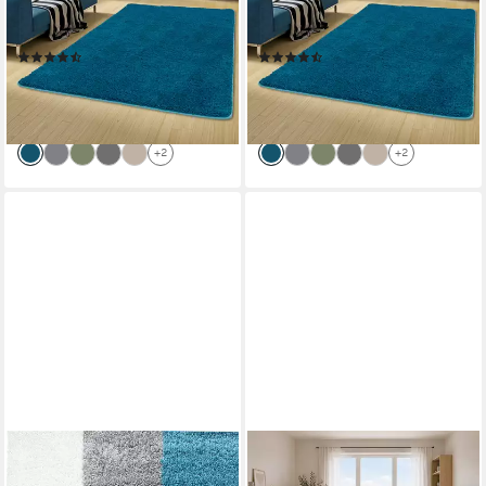
Milano, Rechteckig, Höhe: 43
Milano, Rechteckig, Höhe: 43
mm
mm
(13)
(13)
ab 49,90 €
ab 49,90 €
UVP
90,90 €
UVP
90,90 €
-45%
-45%
lieferbar - in 5-6 Werktagen bei dir
lieferbar - in 5-6 Werktagen bei dir
+2
+2
SCHÖNESWOHNEN24
PERGAMON
Hochflor-Teppich Hochflor
Hochflor-Teppich Hochflor