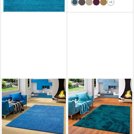
+6
SNAPSTYLE
SNAPSTYLE
Hochflor-Teppich Hochflor
Hochflor-Teppich Luxus
Shaggy Teppich Palace,
Super Soft Hochflor Langflor
Rechteckig, Höhe: 36 mm
Teppich Deluxe, Rechteckig,
(10)
Höhe: 20 mm
ab 49,90 €
UVP
90,90 €
(7)
ab 34,90 €
-45%
UVP
44,90 €
lieferbar - in 5-6 Werktagen bei dir
-22%