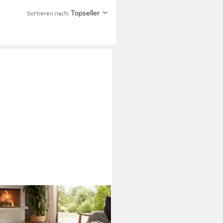
Topseller
Sortieren nach: