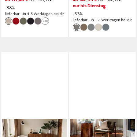
UVP
189,99 €
UVP
306,99 €
Teppich, Kundenliebling
nur bis Dienstag
-38%
-53%
lieferbar - in 4-5 Werktagen bei dir
lieferbar - in 1-2 Werktagen bei dir
+10