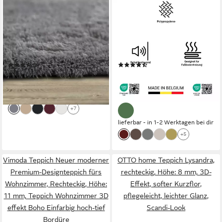
PACO HOME
OTTO HOME
Hochflor-Teppich Silky 591,
Teppich Oriental, Made in
rechteckig, Höhe: 37 mm, Uni-
Belgium, rechteckig, Höhe: 7
Farben, besonders weich und
mm, Orient-Optik, mit
kuschelig
Bordüre, Teppich, Kurzflor,
(1725)
(2861)
Weich, Kundenliebling
ab 10,91 €
ab 11,99 €
UVP
19,99 €
UVP
27,49 €
nur bis Dienstag
-45%
-56%
lieferbar - in 4-5 Werktagen bei dir
+7
lieferbar - in 1-2 Werktagen bei dir
+5
Vimoda Teppich Neuer moderner
OTTO home Teppich Lysandra,
Premium-Designteppich fürs
rechteckig, Höhe: 8 mm, 3D-
Wohnzimmer, Rechteckig, Höhe:
Effekt, softer Kurzflor,
11 mm, Teppich Wohnzimmer 3D
pflegeleicht, leichter Glanz,
effekt Boho Einfarbig hoch-tief
Scandi-Look
Bordüre