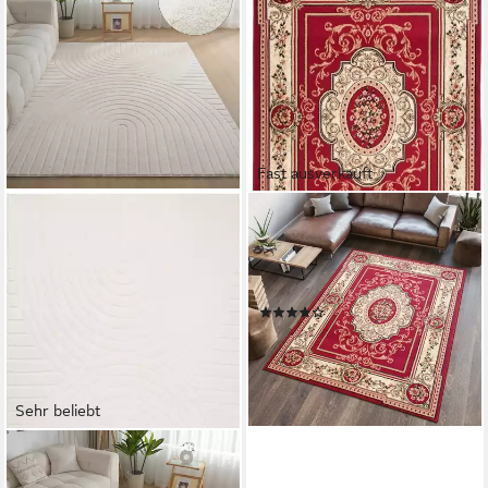
Fast ausverkauft
TAPISO
Teppich ATLAS, rechteckig,
Höhe: 8 mm, Wohnzimmer,
Schlafzimmer, Design
(2)
ab 44,99 €
UVP
64,34 €
-30%
lieferbar - in 2-3 Werktagen bei dir
Sehr beliebt
+8
OTTO HOME
Teppich Cali Regenbogen,