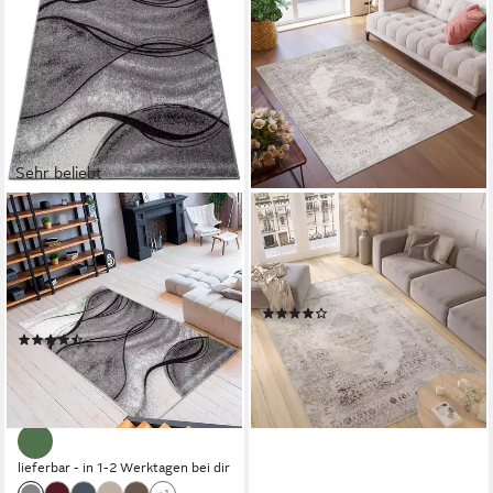
Sehr beliebt
OTTO HOME
TAPISO
Teppich Tritom, rechteckig,
Teppich VALLEY, rechteckig,
Höhe: 9 mm, mit besonders
Höhe: 9 mm, Wohnzimmer,
weichem Flor, Kurzflor,
Schlafzimmer, modern Design
(24)
modernes Wellen Muster
ab 54,99 €
UVP
78,64 €
(884)
ab 83,99 €
UVP
241,99 €
-30%
nur bis Dienstag
lieferbar - in 2-3 Werktagen bei dir
-65%
+5
lieferbar - in 1-2 Werktagen bei dir