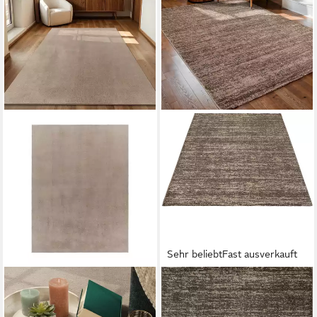
Sehr beliebt
Fast ausverkauft
TARACARPET
SANAT
Teppich Supersoft
Teppich Oslo, auch als Läufer
Kurzflorteppich Fiona Uni,
und in Rund, rechteckig,