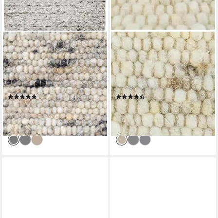
TACA HOME
TACA HOME
Wollteppich Gewalkter
Wollteppich Handweb Woll-
Handweb Woll-Teppich,
Teppich, rechteckig, Höhe: 10
rechteckig, Höhe: 13 mm,
mm, Beige Meliert - 70 x 130
Grau Meliert - 70 x 130 cm
cm
(12)
(18)
ab 69,99 €
ab 39,99 €
UVP
124,99 €
UVP
69,97 €
-44%
-43%
lieferbar - in 2-3 Werktagen bei dir
lieferbar - in 2-3 Werktagen bei dir