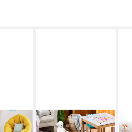
DOMDECO
OTT
tric,
Kinderteppich Baby- & Kinderteppich
Kind
h, Modern,
YLVIE, 7,5mm hoher Kurzflor, mit
rech