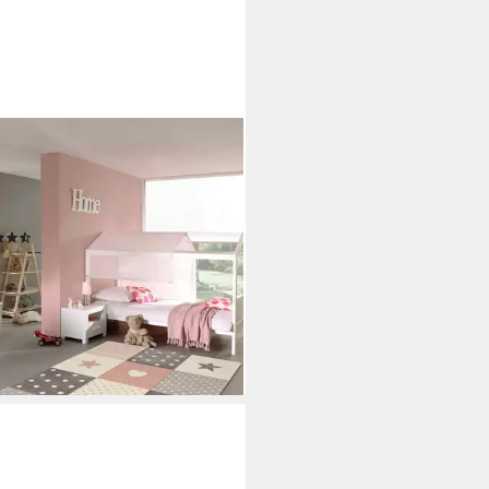
INOS
erteppich Pastel Kids 20339,
teckig, Höhe: 13 mm,
gearbeiteter Konturenschnitt
(115)
8,99 €
UVP
69,99 €
%
rbar - in 5-6 Werktagen bei dir