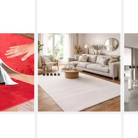
CARPETILLA
MER
fellteppich,
Designteppich Designer
Kind
mm, weich und
Wohnzimmer Teppich abstrakte
rech
 Anti-Rutsch-
Musterung modern Cream-Beige,
hand
Rechtetig, wohnzimmer
ab 3
(3)
ab 54,99 €
UVP
79,99 €
-44
liefe
-31%
en bei dir
lieferbar - in 4-5 Werktagen bei dir