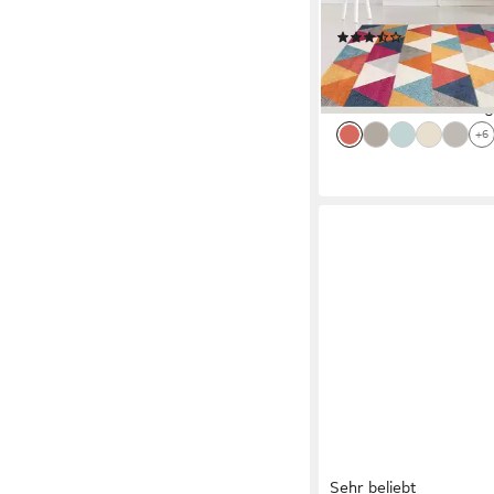
Kurzflor, Gemustert
(38)
ab 94,99 €
178,58 €
-47%
lieferbar - in 5-6 Werktag
+6
Sehr beliebt