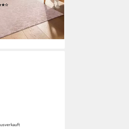
(8)
9 €
UVP
79,99 €
%
rbar - in 3-4 Werktagen bei dir
+40
ausverkauft