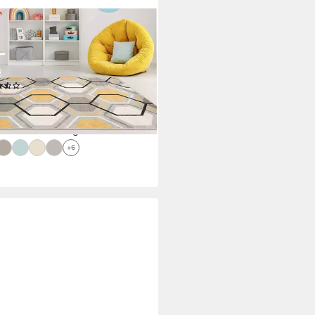
OVIA
ich LAZUR_Geometric, 80x150,
etrisch, Modern, Kurzflor,
stert
(38)
5,99 €
67,66 €
%
rbar - in 5-6 Werktagen bei dir
+6