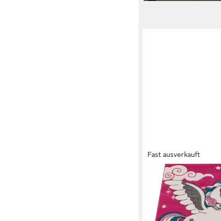
Fast ausverkauft
PACO HOME
Kinderteppich Diamon
rechteckig, Höhe: 16 
Motiv Einhorn & Stern
Kinderzimmer