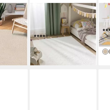
BENUTA
MAZ
per Soft, Anti-
Kinderteppich Malu, rechteckig,
Tepp
nd, Höhe: 16
Höhe: 6 mm, Kuscheliger Teppich
Geom
rad, Felloptik,
fürs Kinderzimmer, Kinder-Motiv,
Gemu
Kundenliebling
Sanft, Weich
ab 3
(1)
ab 169,00 €
UVP
189,00 €
-47
liefe
-11%
en bei dir
lieferbar - in 4-5 Werktagen bei dir