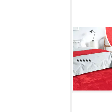
MERINOS
Teppich Loft 37, Kunst
rechteckig, Höhe: 16 
kuschelig, Fell Haptik,
Unterseite
(861)
ab 15,59 €
UVP
19,99 €
-22%
lieferbar - in 4-5 Werktag
+8