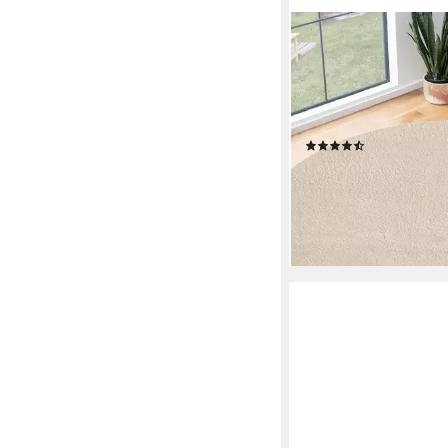
THE CARPET
Teppich kuschelig & Su
Rutsch Unterseite, ru
mm, Waschbar bis 30 G
Wohnzimmer Teppich, 
(2354)
ab 19,95 €
UVP
49,99 €
-60%
lieferbar - in 4-5 Werktag
+9