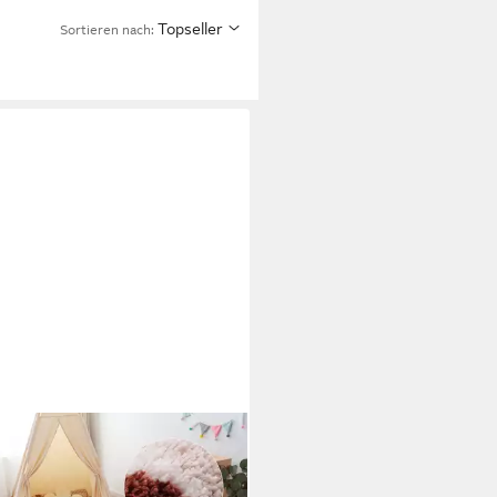
Topseller
Sortieren nach:
O HOME
erteppich Regenbogen,
teckig, Höhe: 20 mm, weich,