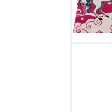
(5)
18,00 €
UVP
59,99 €
-70%
lieferbar - in 4-5 Werktag