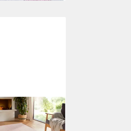
A HOME
ich Kurzflor Teppich Hasenfell
k, rechteckig, Höhe: 10 mm,
zimmer, Kinderzimmer,
immer, Flora Rosa - 50 x 80 cm