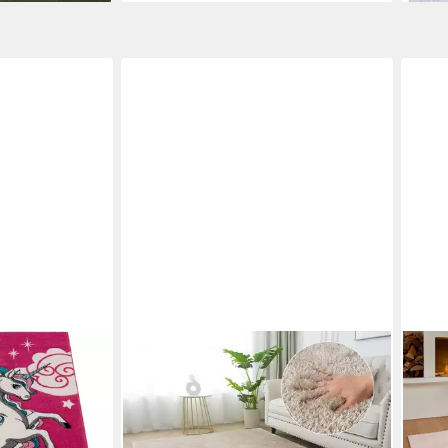
BRUNO BANANI
TAC
d 640,
Teppich Dana Teppich, besonders
Tepp
mm, 3D-Design,
weich und kuschelig, Kundenliebling,
Opti
e,
rechteckig, Höhe: 30 mm, uni,
Wohn
Mikrofaser Teppiche, Wohnzimmer,
Essz