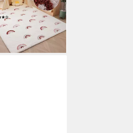
ell-Farben, modernes Design,
erzimmer
(12)
9,49 €
UVP
21,99 €
rbar - in 2-4 Werktagen bei dir