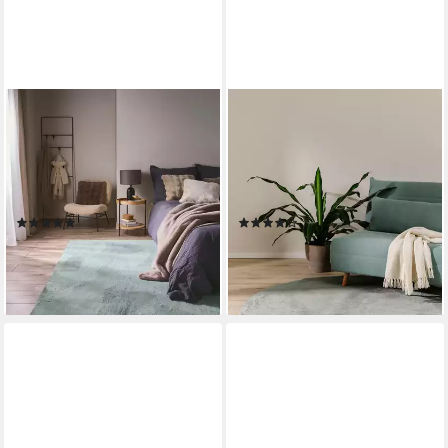
BENUTA
BENUTA
Fellteppich Dave, rechteckig,
Fellteppich Furry, rund, Höhe:
Höhe: 21 mm, Teppich
11 mm, Teppich Wohnzimmer,
Wohnzimmer, Schlafzimmer,
Esszimmer, Schlafzimmer,
Esszimmer, Flur, Kunstfaser,
Flur, Weich, Rutschfest
(4)
(27)
Cozy
ab 99,00 €
ab 29,00 €
lieferbar - in 3-4 Werktagen bei dir
lieferbar - in 3-4 Werktagen bei dir
+1
+12