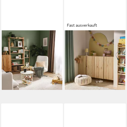
Fast ausverkauft
BENUTA
BENUTA
Teppich Enzo, rechteckig,
Kinderteppich Emilia,
Höhe: 6 mm, Kunstfaser,
rechteckig, Höhe: 11 mm,
Berber, Ethno-Style,
Kunstfaser, Berber, Ethno-
Wohnzimmer
Style, Wohnzimmer
ab 89,00 €
ab 119,00 €
lieferbar - in 3-4 Werktagen bei dir
lieferbar - in 3-4 Werktagen bei dir