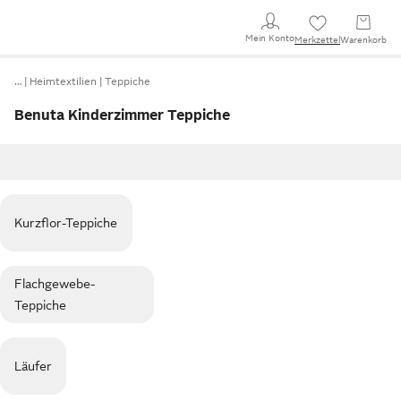
Mein Konto
Merkzettel
Warenkorb
…
Heimtextilien
Teppiche
Benuta Kinderzimmer Teppiche
Kurzflor-Teppiche
Flachgewebe-
Teppiche
Läufer