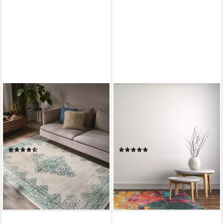
BENUTA
BENUTA
Teppich Laury, rechteckig,
Teppich Stay, rechteckig,
Höhe: 5 mm, Teppich
Höhe: 5 mm, Wolle, Teppich
Wohnzimmer, Schlafzimmer,
Wohnzimmer, Schlafzimmer,
Esszimmer, Flur, Kunstfaser,
Esszimmer, Flur, Hygge &
(4)
(1)
Cozy
Cozy
329,00 €
ab 89,00 €
UVP
549,00 €
UVP
139,00 €
-40%
-36%
lieferbar - in 3-4 Werktagen bei dir
lieferbar - in 3-4 Werktagen bei dir