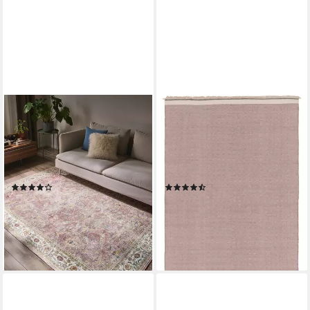
BENUTA
BENUTA
Teppich Laury, rechteckig,
Wollteppich Karla, rechteckig,
Höhe: 5 mm, Teppich
Höhe: 5 mm, Wolle, Teppich
Wohnzimmer, Schlafzimmer,
Wohnzimmer, Schlafzimmer,
Esszimmer, Flur, Kunstfaser,
Esszimmer, Flur, Hygge
(1)
(3)
Cozy
ab 79,00 €
ab 39,00 €
UVP
89,00 €
UVP
59,00 €
-11%
-34%
lieferbar - in 3-4 Werktagen bei dir
lieferbar - in 3-4 Werktagen bei dir
+2