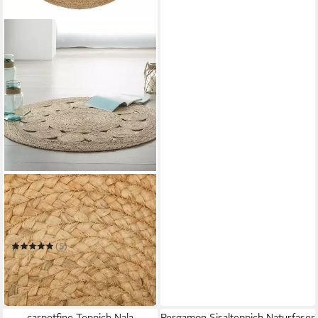
ATMOSPHERA CRÉATEUR
D'INTÉRIEUR
Teppich Deko-Teppich aus
Jute, Ø 120 cm, rund -
Atmosphera
(5)
40,99 €
UVP
52,99 €
-23%
in 3-4 Werktagen bei dir
carpetfine Teppich Nala
Pergamon Sisalteppich Naturfaser