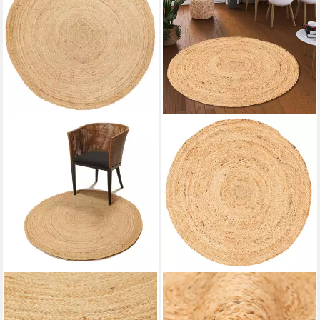
CARPET AVENUE
PERGAMON
Teppich Birke - Jute 120x120
Sisalteppich Naturfaser
Handgefertigt Jute Teppich
120 x 120 cm x 5 mm
B/L/H