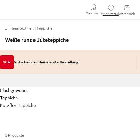
Mein Konto
Merkzettel
Warenkorb
…
Heimtextilien
Teppiche
Weiße runde Juteteppiche
10 €
Gutschein für deine erste Bestellung
Flachgewebe-
Teppiche
Kurzflor-Teppiche
3 Produkte