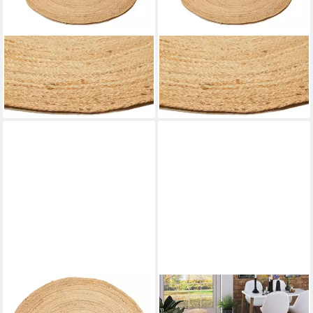
CARPET AVENUE
CARPET AVENUE
Teppich Birke - Jute 120x120
Teppich Birke - Jute 120x120
120 x 120 cm x 5 mm
B/L/H
120 x 120 cm x 5 mm
B/L/H
89,00 €
89,00 €
in 2-3 Werktagen bei dir
in 2-3 Werktagen bei dir