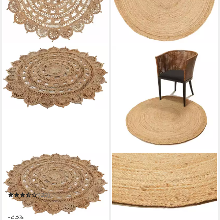
CARPETFINE
CARPET AVENUE
Teppich Cate Juteteppich
Teppich Birke - Jute 120x120
Naturfaser
120 x 120 cm x 5 mm
B/L/H
71,20 €
UVP
89,00 €
(29)
ab 22,99 €
UVP
29,99 €
-20%
in 2-3 Werktagen bei dir
-23%