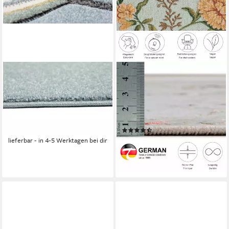
TEPPICHHOME24
THEKO
Kinderteppich Kinderteppich
Teppich Flomi Sagrini,
Heißluftballon Tiere in pastell
rechteckig, Höhe: 4 mm,
blau, rechteckig, Höhe: 1.3
Flachgewebe, Pastell-Farben,
mm
Blumen Design, mit Bordüre
(115)
ab 39,99 €
ab 39,00 €
lieferbar - in 4-5 Werktagen bei dir
lieferbar - in 5-6 Werktagen bei dir