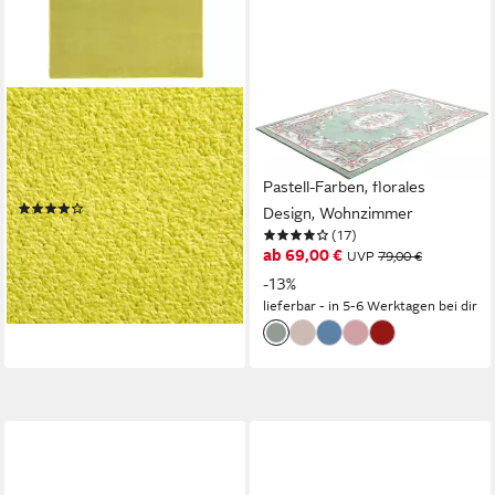
STEFFENSMEIER
THEKO
Teppich Cambridge Young,
Teppich Ming, rechteckig,
Rechteckig, Kurzflor Teppich,
Höhe: 14 mm, handgefertigt,
Wohnzimmer
Pastell-Farben, florales
(13)
Design, Wohnzimmer
ab 29,90 €
53,90 €
(17)
ab 69,00 €
-45%
UVP
79,00 €
lieferbar - in 2-3 Werktagen bei dir
-13%
lieferbar - in 5-6 Werktagen bei dir
+11