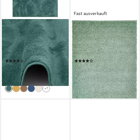
Fast ausverkauft
PERGAMON
CARPET CITY
Hochflor-Teppich Hochflor
Hochflor-Teppich Pastell
Langflor Teppich Super Soft
Shaggy300, rechteckig, Höhe:
Melia, Rechteckig, Höhe: 20
30 mm, Shaggy Hochflor
mm
Teppich, Uni Farben, Weich
(71)
(110)
ab 29,90 €
248,49 €
UVP
59,90 €
UVP
344,00 €
-50%
-28%
lieferbar - in 2-3 Werktagen bei dir
lieferbar - in 9-11 Werktagen bei
dir
+7