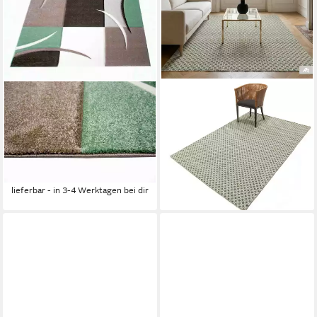
CARPETIA
CARPET AVENUE
Teppich Designer Teppich
Teppich Kelim Dhorri Diamond
Wohnzimmerteppich Karo
- Grün 230x160, Rechteck,
Pastell mint grün ceme braun,
Höhe: 4 mm
191,80 €
rechteckig, Höhe: 13 mm
UVP
274,00 €
69,96 €
-30%
lieferbar - in 3-4 Werktagen bei dir
lieferbar - in 2-3 Werktagen bei dir