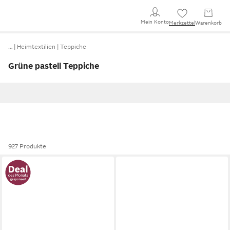
Mein Konto
Merkzettel
Warenkorb
…
Heimtextilien
Teppiche
Grüne pastell Teppiche
927 Produkte