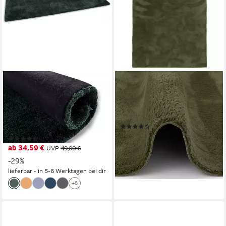
TOM TAILOR HOME
PERGAMON
Hochflor-Teppich Shaggy
Fellteppich Fellteppich Super
Teppich Cozy, rechteckig,
Soft Pearl, Rechteckig, Höhe:
Höhe: 25 mm, Uni Farben,
19 mm
(94)
auch in Pastell Farben, weich
ab 29,90 €
UVP
49,90 €
(8)
& kuschelig
ab 34,59 €
UVP
49,00 €
-40%
lieferbar - in 2-3 Werktagen bei dir
-29%
lieferbar - in 5-6 Werktagen bei dir
+13
+8