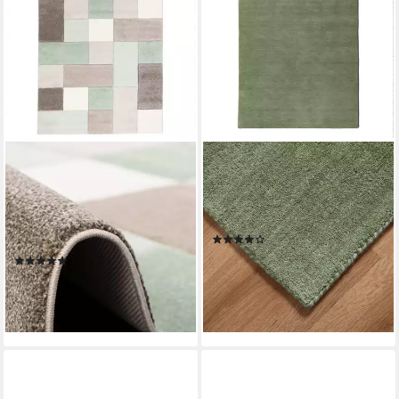
PERGAMON
STEFFENSMEIER
Designteppich Designer
Wollteppich Nomade,
Teppich Maui Pastell Grün
Rechteckig, Gabbeh, 100 %
Beige Karo, Rechteckig, Höhe:
Schurwolle
(30)
13 mm
ab 49,90 €
129,90 €
(1)
ab 34,90 €
UVP
62,90 €
-62%
lieferbar - in 2-3 Werktagen bei dir
-45%
lieferbar - in 2-3 Werktagen bei dir
+6