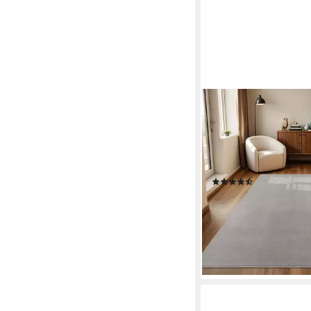
TARACARPET
Teppich Supersoft Kur
Fiona Uni, rechteckig
Wohnzimmer, Schlafz
Esszimmer, Fiona gra
(411)
ab 14,99 €
UVP
29,97 €
-50%
lieferbar - in 2-3 Werktag
+4