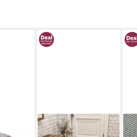
TEPPIUM
OTT
öhe: 12 mm,
Teppich Unicolor - Einfarbig, Läufer,
Tepp
ich,
Höhe: 11 mm, Kurzflor Teppich Anti-
Prem