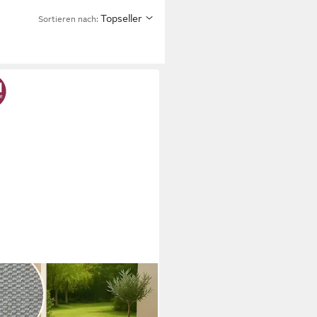
Topseller
Sortieren nach:
O HOME
ich Venedig, in Standard- und
ium-Qualität, 3 mm oder 5 mm