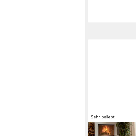
Sehr beliebt
TARACARPET
Teppich TaraCarpet 