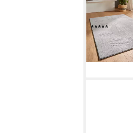
Wellen, rechteckig, H
Felloptik hoch-tief we
Welle grau 50x80
(160)
ab 13,79 €
UVP
28,99 €
-52%
lieferbar - in 2-3 Werktag
+1