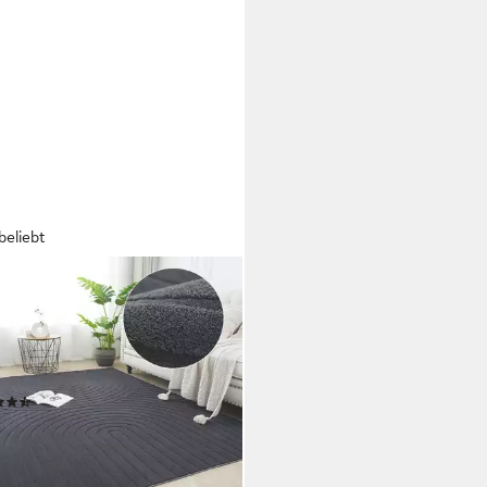
beliebt
O HOME
ich Cali Regenbogen, Hoch-Tief-
kt, rechteckig, Höhe: 15 mm, Uni-
en, flauschig, waschbar, weich,
zimmer, Schlafzimmer
(60)
,21 €
UVP
17,99 €
%