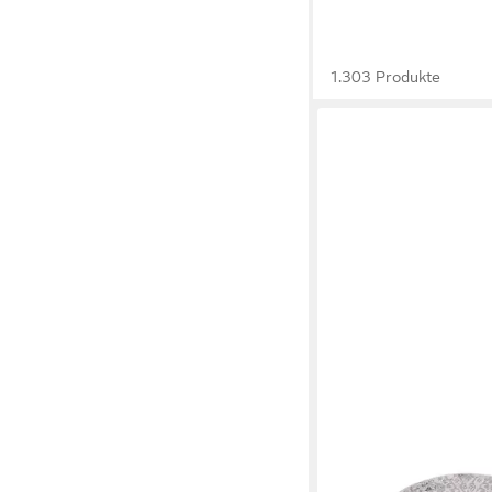
1.303 Produkte
TAPISO
Teppich SKY, rund, H
Runder Glanzflor-Tepp