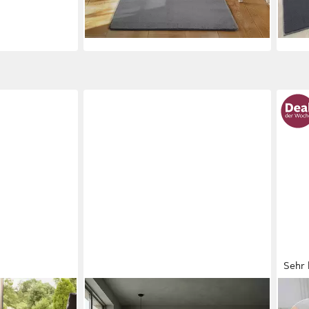
+5
liefe
Sehr 
KADIMA DESIGN
OTT
Homestyle 390
Teppich DIADEM
Tepp