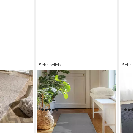
Sehr beliebt
Sehr 
SIMPEX24
OTT
350x240cm
Teppich Unicolor - Einfarbig, Läufer,
Tepp
, Höhe: 10 mm,
Höhe: 11 mm, Perfekt geeignet für
Effe
 Mischgewebe ·
Wohnzimmer,
Farb
Schlafzimmer,Kinderzimmer
Wohn
(150)
ab 37,90 €
ab 9
UVP
75,90 €
en bei dir
-50%
-49
lieferbar - in 4-5 Werktagen bei dir