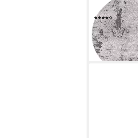
Lichteffekt je nach Bli
mm
(18)
ab 49,99 €
UVP
71,49 
-30%
lieferbar - in 2-3 Werktag
+19