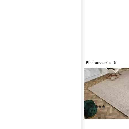
Fast ausverkauft
RIESS-AMBIENTE
Teppich WOOL XXL 
silbergrau, rechteckig
Wohnzimmer · Wolle ·
XXL · Landhausstil
(1)
299,95 €
lieferbar - in 7-9 Werktag