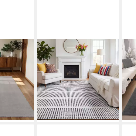
TRIBESIGNS
CAR
zflorteppich
Teppich Waschbarer Kurzflor
Velo
, Höhe: 14 mm,
Teppich 200x300 cm, Ultradünner
Läuf
immer,
Streifenteppich
geei
79,99 €
u 50x80
UVP
129,99 €
Schl
-38%
ab 1
lieferbar - in 6-7 Werktagen bei dir
nur 
-75
en bei dir
liefe