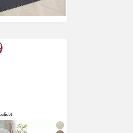
rbar - in 1-2 Werktagen bei dir
beliebt
O HOME
ich Cali, in Standard- und