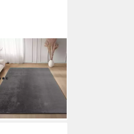
PETTEX
ursteppich Unicolor - Einfarbig,
er, Höhe: 11 mm, Perfekt
gnet für Wohnzimmer,
afzimmer,Küche,Kinderzimmer
(87)
8,99 €
UVP
75,90 €
diesen Monat
%
rbar - in 6-7 Werktagen bei dir
+5