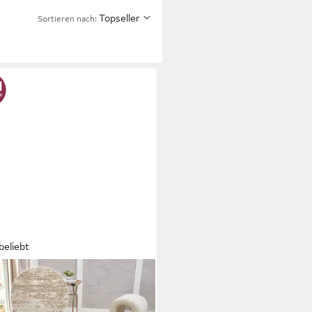
Topseller
Sortieren nach:
beliebt
O HOME
ich Hamsa, Designer-Teppich,
teckig, Höhe: 9 mm, dezenter