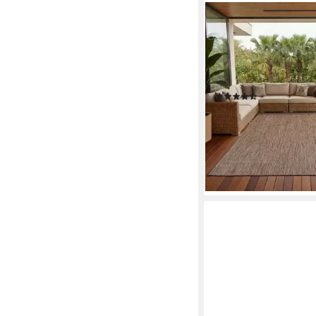
CARPETTEX
Outdoorteppich Unicolo
Läufer, Höhe: 5 mm, T
Wetterfest Balkon Kü
Flachgewebe Sisalopti
(81)
ab 23,73 €
UVP
67,90 €
nur diesen Monat
-65%
lieferbar - in 6-7 Werktag
+1