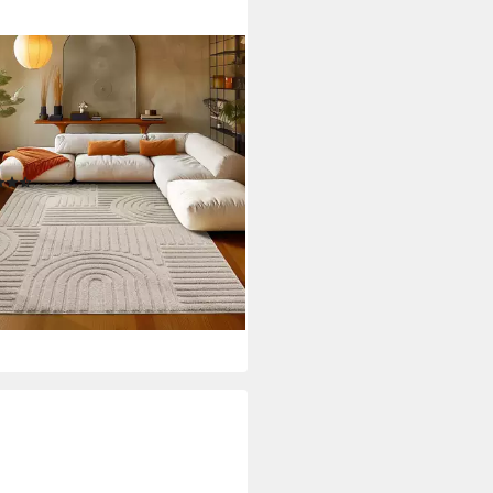
IUM
flor-Teppich Boho-Design,
teckig, Höhe: 20 mm, Teppich
zimmer Boho Design 3D Optik
dinavische Stil
(425)
7,90 €
UVP
71,90 €
diesen Monat
%
rbar - in 3-4 Werktagen bei dir
+5