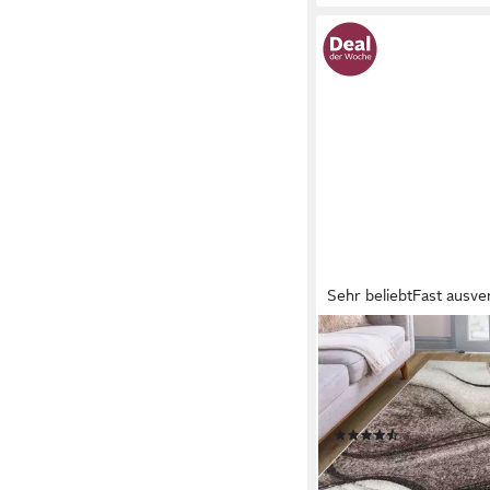
Sehr beliebt
Fast ausve
OTTO HOME
Teppich Tritom, rechte
mm, mit besonders we
Kurzflor, modernes W
(885)
ab 8,99 €
UVP
21,99 €
nur bis Dienstag