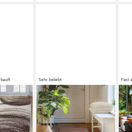
rkauft
Sehr beliebt
Fast 
SIMPEX24
TEPP
ckig, Höhe: 9
Teppich Unicolor - Einfarbig, Läufer,
Outd
ichem Flor,
Höhe: 11 mm, Perfekt geeignet für
Rech
ellen Muster
Wohnzimmer,
Wett
Schlafzimmer,Kinderzimmer
Flac
(150)
ab 37,90 €
ab 2
UVP
75,90 €