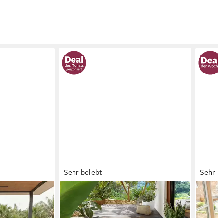
Sehr beliebt
Sehr 
TEPPIUM
OTT
r - Einfarbig,
Teppich Natürlicher Jute-Optik
Tepp
eppich
Outdoor-Stil, Rechteckig, Höhe: 5
rech