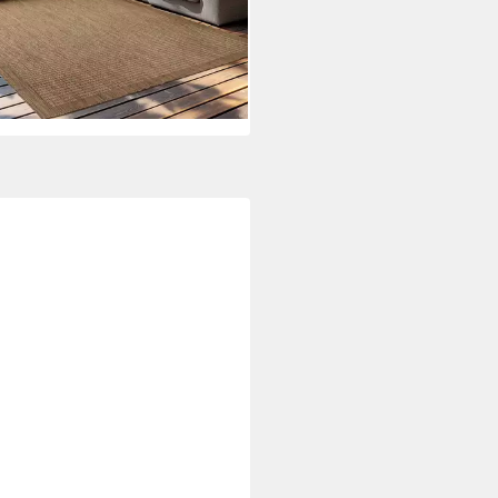
%
rbar - in 3-4 Werktagen bei dir
+1