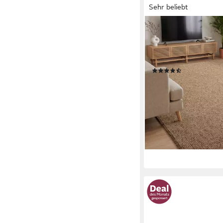
Sehr beliebt
ELLE DECORATION
Teppich Rocco, rechte
mm, Läufer, waschbar
Esszimmer, Woll-Opti
(114)
ab 51,92 €
UVP
109,90 
-53%
lieferbar - in 2-3 Werktag