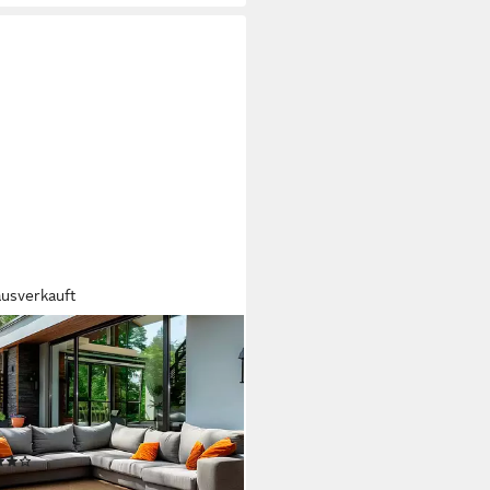
ausverkauft
IUM
oorteppich Unicolor - Einfarbig,
teckig, Höhe: 5 mm, Teppich
erfest Balkon Küchenteppich
hgewebe Sisaloptik
(56)
8,90 €
UVP
57,90 €