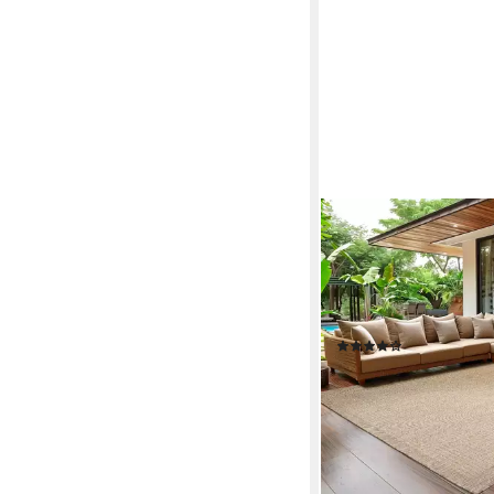
SIMPEX24
Outdoorteppich Unicol
Höhe: 3 mm, Teppich 
Waschbar Balkon, Gart
und Küchenteppich
(161)
ab 23,03 €
UVP
65,90 
nur diesen Monat
-65%
lieferbar - in 4-5 Werktag
+1