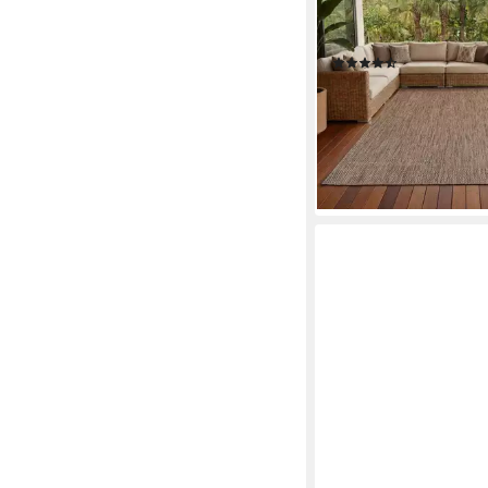
Wetterfest Balkon Kü
Flachgewebe Sisalopti
(81)
ab 23,73 €
UVP
67,90 €
nur diesen Monat
-65%
lieferbar - in 6-7 Werktag
+1