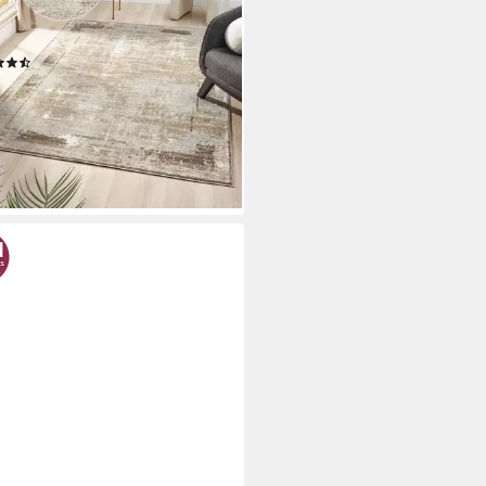
z, Schrumpf-Garn-Effekt, im
age-Look, dichte Qualität
(1629)
2,99 €
UVP
27,99 €
bis Dienstag
%
rbar - in 2-3 Werktagen bei dir