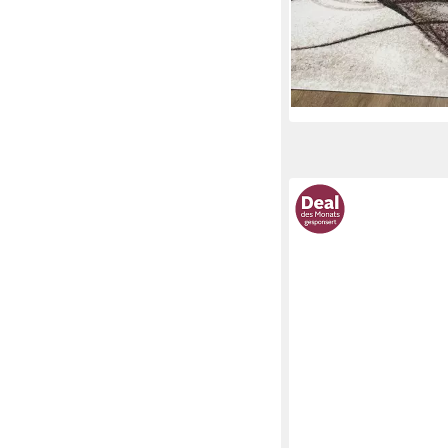
-59%
lieferbar - in 2-3 Werktag
+1