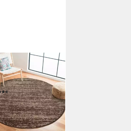
AT
ich Oslo, auch als Läufer und in
, rund, Höhe: 10 mm, meliert
ster Kurzflor, Wohnzimmer,
afzimmer, auch als Läufer
(228)
4,62 €
UVP
25,99 €
%
rbar - in 4-5 Werktagen bei dir
+2