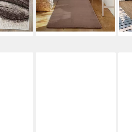
-50%
-50
lieferbar - in 4-5 Werktagen bei dir
liefe
+5
en bei dir