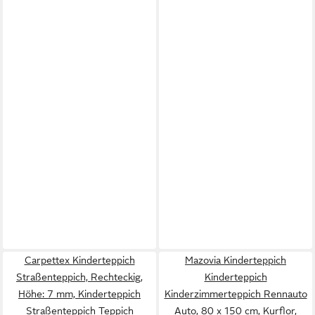
Carpettex Kinderteppich
Mazovia Kinderteppich
Straßenteppich, Rechteckig,
Kinderteppich
Höhe: 7 mm, Kinderteppich
Kinderzimmerteppich Rennauto
Straßenteppich Teppich
Auto, 80 x 150 cm, Kurflor,