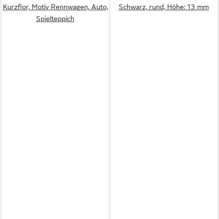
Kurzflor, Motiv Rennwagen, Auto,
Schwarz, rund, Höhe: 13 mm
Spielteppich