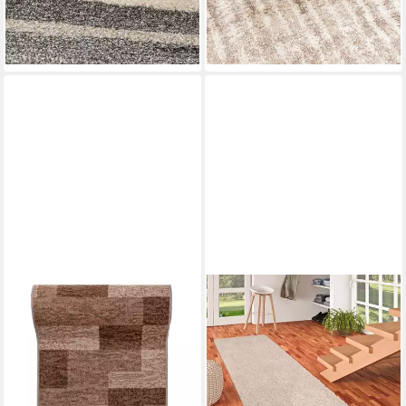
ab 13,99 €
UVP
62,99 €
-63%
-78%
lieferbar - in 6-7 Werktagen bei dir
lieferbar - in 6-7 Werktagen bei dir