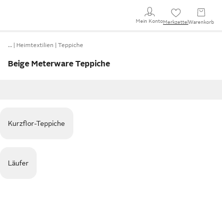
Mein Konto
Merkzettel
Warenkorb
…
Heimtextilien
Teppiche
Beige Meterware Teppiche
Kurzflor-Teppiche
Läufer