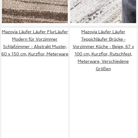
ab 13,99 €
UVP
62,99 €
-70%
-78%
lieferbar - in 6-7 Werktagen bei dir
lieferbar - in 6-7 Werktagen bei dir
Mazovia Läufer Läufer FlurLäufer
Mazovia Läufer Läufer
Modern für Vorzimmer
Teppichläufer Brücke -
Schlafzimmer - Abstrakt Muster,
Vorzimmer Küche - Beige, 67 x
60 x 150 cm, Kurzflor, Meterware
100 cm, Kurzflor, Rutschfest,
Meterware, Verschiedene
Größen