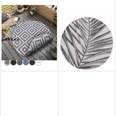
OTTO HOME
TAPISO
Teppich Ronda Wendeteppich,
Outdoorteppich PATIO, rund,
rund, Höhe: 5 mm, Sisal-Optik,
Höhe: 6 mm, Wasserfester
Flachgewebe, In- und
Outdoor Teppich, pflegeleicht
Outdoor, geometrisches Boho
& robust
(744)
ab 34,99 €
Design
UVP
50,04 €
ab 41,49 €
UVP
99,99 €
-30%
-59%
lieferbar - in 4-5 Werktagen bei dir
lieferbar - in 2-3 Werktagen bei dir
+3
+2