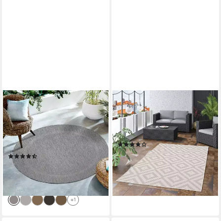
SIMPEX24
PERGAMON
Outdoorteppich Unicolor -
Outdoorteppich In & Outdoor
Einfarbig, Rund, Höhe: 5 mm,
Teppich Marbella Fliesenoptik,
Teppich Wetterfest Balkon
Rechteckig, Höhe: 4 mm
(6)
Küchenteppich Flachgewebe
24,90 €
UVP
43,90 €
(31)
Sisaloptik
ab 45,90 €
UVP
91,90 €
-43%
lieferbar - in 2-3 Werktagen bei dir
-50%
lieferbar - in 3-4 Werktagen bei dir
+1