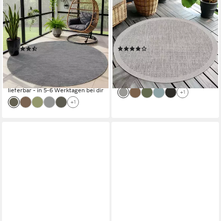
Outdoorteppich Unicolor -
Outdoorteppich Unicolor -
Einfarbig, Rund, Höhe: 5 mm,
Einfarbig, Rund, Höhe: 5 mm,
Teppich Wetterfest Balkon
Teppich Wetterfest Balkon
Küchenteppich Flachgewebe
Küchenteppich Flachgewebe
(82)
(56)
Sisaloptik
Sisaloptik
ab 32,13 €
ab 40,90 €
UVP
91,90 €
UVP
81,90 €
nur diesen Monat
-50%
-65%
lieferbar - in 2-3 Werktagen bei dir
lieferbar - in 5-6 Werktagen bei dir
+1
+1