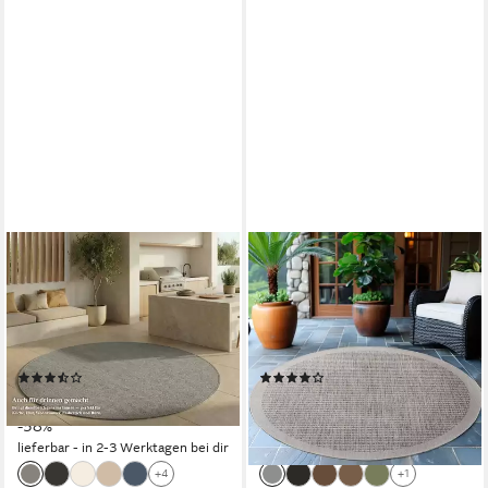
JIMRI
AYYILDIZ TEPPICHE
Outdoorteppich Key West,
Outdoorteppich GIZA 1410,
Rund, Outdoor Teppich
rund, Höhe: 3 mm, In- und
Balkonteppich
Outdoor, Wetterfest,
Terassenteppich
Wasserabweisend, robust
(7)
(9)
ab 16,99 €
ab 28,99 €
39,99 €
UVP
44,23 €
-58%
-34%
lieferbar - in 2-3 Werktagen bei dir
lieferbar - in 5-6 Werktagen bei dir
+4
+1