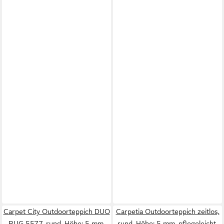
Carpet City Outdoorteppich DUO
Carpetia Outdoorteppich zeitlos,
RUG 5577, rund, Höhe: 5 mm,
rund, Höhe: 5 mm, pflegeleicht,