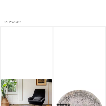
372 Produkte
SIMPEX24
TAPISO
Outdoorteppich
Teppich VALLEY, rund, Höhe:
Skandinavischer 3D Design,
9 mm, Wohnzimmer,
Rund, Höhe: 5 mm, Outdoor
Schlafzimmer, Vintage
(24)
Teppich Wetterfest Modern