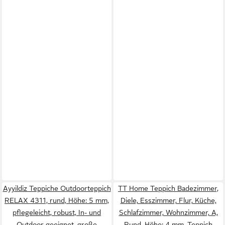
Ayyildiz Teppiche Outdoorteppich
TT Home Teppich Badezimmer,
RELAX 4311, rund, Höhe: 5 mm,
Diele, Esszimmer, Flur, Küche,
pflegeleicht, robust, In- und
Schlafzimmer, Wohnzimmer, A,
Outdoor geeignet, große
Rund, Höhe: 4 mm, Teppich