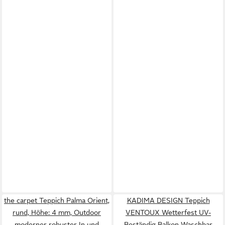
the carpet Teppich Palma Orient,
KADIMA DESIGN Teppich
rund, Höhe: 4 mm, Outdoor
VENTOUX Wetterfest UV-
moderner robuster In und
Beständig Balkon Waschbar