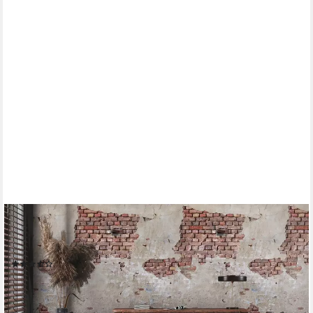
LIVING WALLS
Fototapete Steinwand Fototapete, glatt, matt, (1 St), Tapete
Steinoptik Stein-Tapete Loft Industrial Used Look
(2)
ab 33,48 €
UVP
43,95 €
-24%