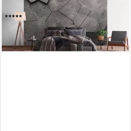
Steinoptik, glatt, matt, (1 St), Vliestapete 3D-Optik für
Schlafzimmer Küche Wohnzimmer Steinoptik Flur
(3)
ab 49,83 €
UVP
107,95 €
-54%
lieferbar - in 4-5 Werktagen bei dir