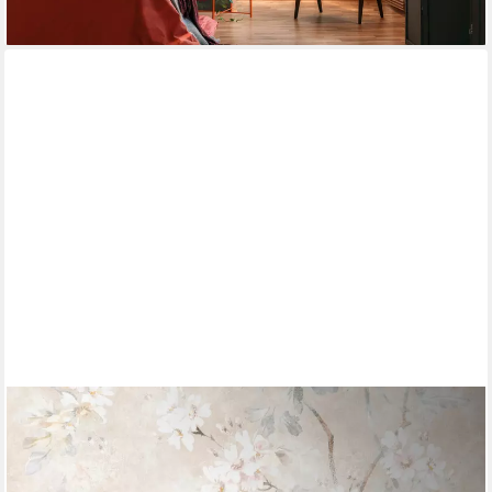
lieferbar - in 2-3 Werktagen bei dir
LIVING WALLS
Fototapete THE WALL III florale Tapete Motivtapete Blumen
Blumen, glatt, matt, (1 St), Vliestapete Betonwand für
Schlafzimmer Küche Wohnzimmer Floral Design