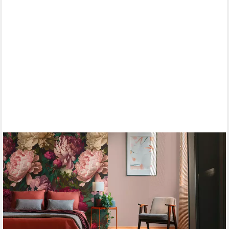
LIVING WALLS
Fototapete THE WALL III Blumen-Tapete Motivtapete Rosen
Blumen, glatt, matt, (1 St), Vliestapete Pfingstrosen für
Schlafzimmer Küche Wohnzimmer Blumen Flur
(1)
ab 24,71 €
UVP
47,95 €
-48%