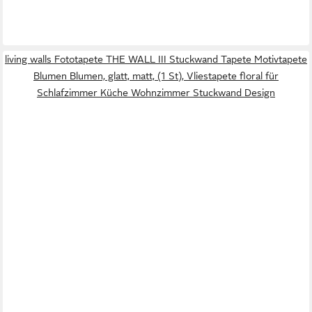
living walls Fototapete THE WALL III Stuckwand Tapete Motivtapete
Blumen Blumen, glatt, matt, (1 St), Vliestapete floral für
Schlafzimmer Küche Wohnzimmer Stuckwand Design