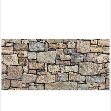
MARBURG
Fototapete, Steinoptik, realistisch, Motiv, moderne Tapete für
Wohnzimmer Schlafzimmer Küche
27,15 €
UVP
45,95 €
(9,49 €/ 1 qm)
-41%
lieferbar - in 3-4 Werktagen bei dir