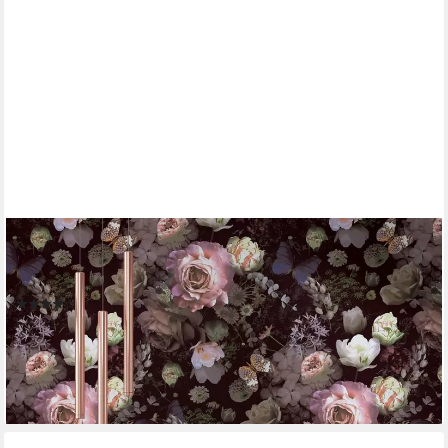
MARBURG
Fototapete Sea of Flowers, botanisch, moderne Tapete für
Wohnzimmer Schlafzimmer Küche
(2)
ab 18,90 €
UVP
36,95 €
-49%
lieferbar - in 3-4 Werktagen bei dir