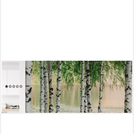
K&L WALL ART
Fototapete Große Fototapete Nordischer Wald Papiertapete
Birken am See Tapete, Wohnzimmer Wandbild modern
(1)
19,99 €
UVP
49,99 €
-60%
lieferbar - in 4-5 Werktagen bei dir