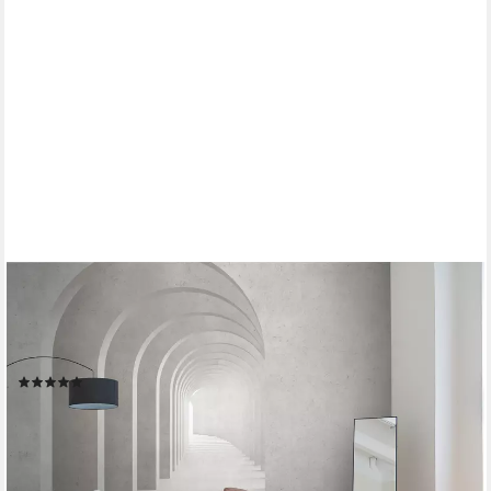
LIVING WALLS
Fototapete THE WALL III Beton-Optik Tapete Motivtapete
Rundbogen 3D, glatt, matt, (1 St), Vliestapete 3D-Optik für
Schlafzimmer Küche Wohnzimmer Betonoptik Flur
(1)
ab 54,67 €
UVP
107,95 €
-49%
lieferbar - in 4-5 Werktagen bei dir