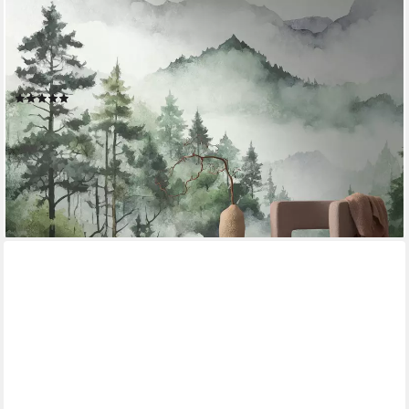
LIVING WALLS
Fototapete THE WALL III Landschaft Tapete Motivtapete Wald
Wald, glatt, matt, (1 St), Vliestapete floral für Schlafzimmer
Küche Wohnzimmer Landschaft Design
(3)
ab 49,35 €
UVP
107,95 €
-54%
lieferbar - in 2-3 Werktagen bei dir