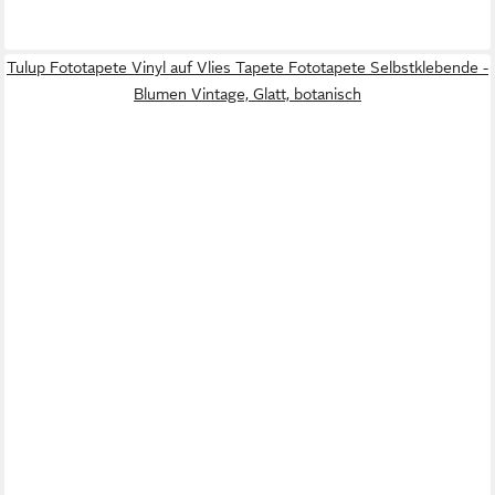
Tulup Fototapete Vinyl auf Vlies Tapete Fototapete Selbstklebende -
Blumen Vintage, Glatt, botanisch