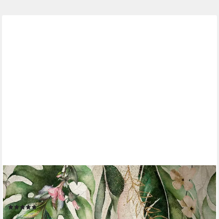
MARBURG
Fototapete Luana, glatt, matt, moderne Tapete für Wohnzimmer
Schlafzimmer Küche
(4)
58,49 €
UVP
108,45 €