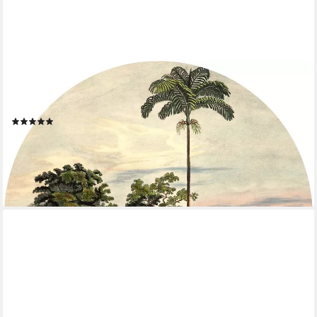
KOMAR
Fototapete Vlies selbstklebend - Vintage Landscape - Größe 125
x 125 cm, glatt, bedruckt, (1 St), Wohnzimmer, Schlafzimmer
(1)
55,86 €
UVP
65,00 €
-14%
lieferbar - in 6-8 Werktagen bei dir