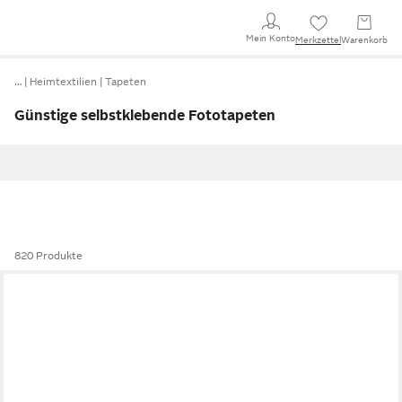
Mein Konto
Merkzettel
Warenkorb
…
Heimtextilien
Tapeten
Günstige selbstklebende Fototapeten
820 Produkte