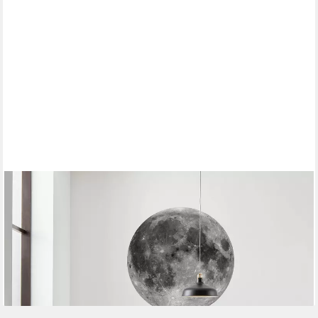
KOMAR
Fototapete Dot - selbstklebende Vlies Fototapete - Moon -
Größe 125 x 125 cm, glatt, bedruckt, Motiv, (1 St)
57,84 €
UVP
65,00 €
-11%
lieferbar - in 6-8 Werktagen bei dir