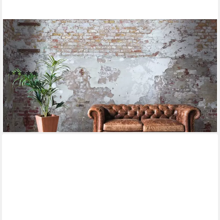
LIVING WALLS
Fototapete Fototapete Steinwand, glatt, matt, gemustert, neutral,
(1 St), Tapete Steinoptik Stein-Tapete Loft Industrial Tapeten
Wohnzimmer Flur
(6)
ab 51,09 €
UVP
107,95 €
-53%
lieferbar - in 3-4 Werktagen bei dir