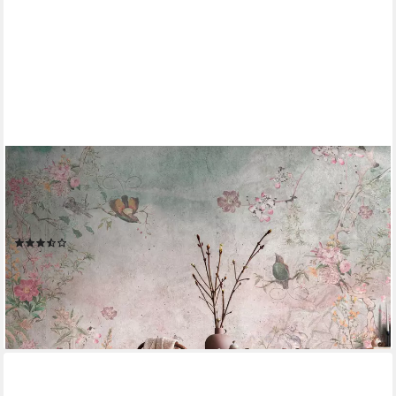
LIVING WALLS
Fototapete THE WALL III florale Tapete Motivtapete Blumen
Vögel, glatt, matt, (1 St), Vliestapete Vögel für Schlafzimmer
Küche Wohnzimmer Floral Design Flur
(3)
ab 48,92 €
UVP
98,95 €
-51%
lieferbar - in 3-4 Werktagen bei dir