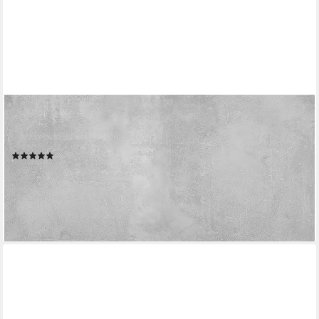
MARBURG
Fototapete, realistisch, Motiv, moderne Tapete für Wohnzimmer
Schlafzimmer Küche
(1)
40,09 €
UVP
68,95 €
-42%
lieferbar - in 3-4 Werktagen bei dir