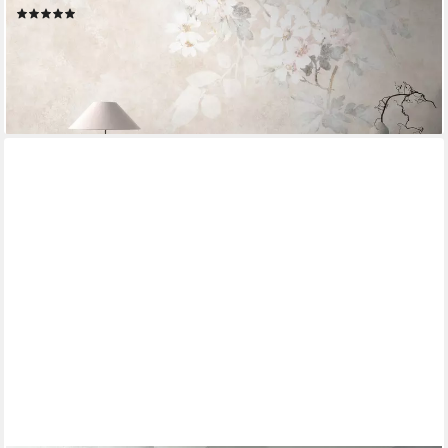
(4)
ab 54,99 €
UVP
107,95 €
-49%
lieferbar - in 4-5 Werktagen bei dir