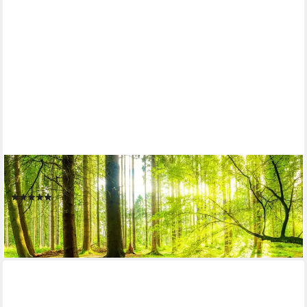
PAPERMOON
Fototapete WALD IM FRÜHLING SONNENLICHT
(1)
ab 19,99 €
24,90 €
-20%
lieferbar - in 3-4 Werktagen bei dir