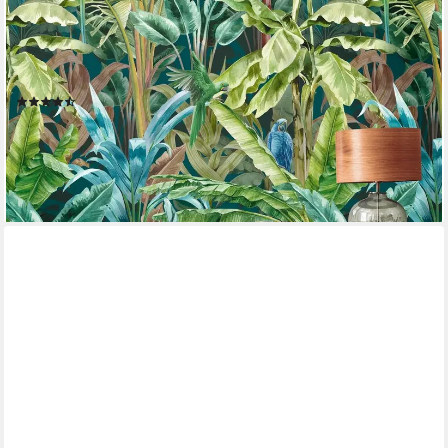
LIVING WALLS
Fototapete Metropolitan Stories. Travel Styles. Tapete
Dschungel, glatt, matt, gemustert, neutral, (1 St), Palmenblätter
Fototapete Floral Tapeten Wohnzimmer Schlafzimmer Küche
(2)
ab 23,50 €
UVP
47,95 €
-51%
lieferbar - in 4-5 Werktagen bei dir