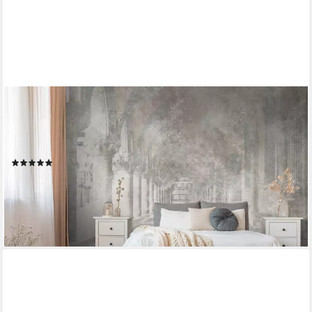
LIVING WALLS
Fototapete THE WALL III Tapete Antik Motivtapete Gemälde
Kunst, glatt, matt, (1 St), Vliestapete Beton für Schlafzimmer
Küche Wohnzimmer Antik Design Flur
(1)
ab 51,09 €
UVP
107,95 €
-53%
lieferbar - in 4-5 Werktagen bei dir