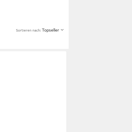
Topseller
Sortieren nach: