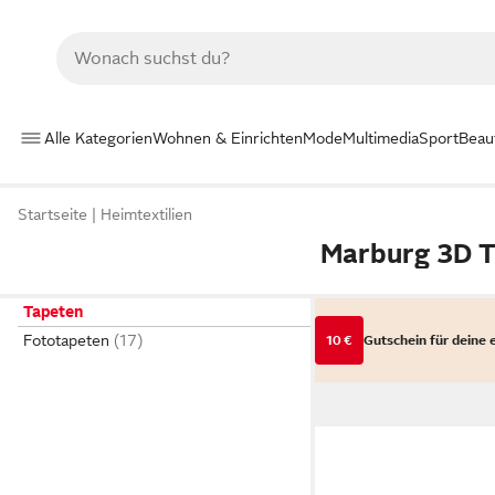
Alle Kategorien
Wohnen & Einrichten
Mode
Multimedia
Sport
Beau
Startseite
Heimtextilien
Marburg 3D 
Tapeten
Fototapeten
10 €
Gutschein für deine 