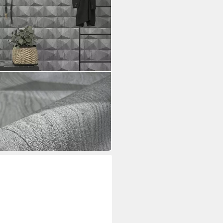
 34854