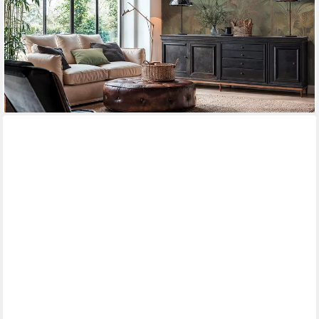
ab 26,37 €
UVP
43,95 €
(5,93 €/ 1 qm)
-40%
lieferbar - in 4-5 Werktagen bei dir