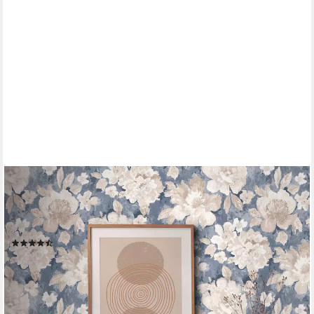
A.S. CRÉATION
Vliestapete Aquarell Dreams Blumen-Tapete Mustertapete
Aquarellfarben Blumen, glatt, matt, (1 St), Vliestapete Landhaus
für Schlafzimmer Küche Wohnzimmer Blumen Design
(3)
ab 21,01 €
UVP
46,95 €
(3,94 €/ 1 qm)
-55%