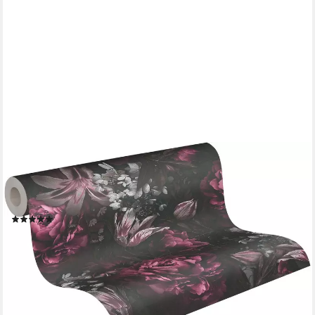
A.S. CRÉATION
Vliestapete PintWalls Rosen Floral, glatt, matt, gemustert,
neutral, (1 St), Blumentapete Tapeten Wohnzimmer
Schlafzimmer Küche modern Design Optik
(8)
ab 19,40 €
UVP
58,95 €
(3,65 €/ 1 qm)
-67%
lieferbar - in 3-4 Werktagen bei dir