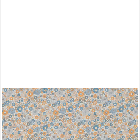
A.S. CRÉATION
Vliestapete Retro Chic florale Tapete Mustertapete Retro
Blumen, strukturiert, matt, (1 St), Vintage Vliestapete für
Schlafzimmer Küche Wohnzimmer Floral Design
ab 19,40 €
UVP
47,95 €
(4,30 €/ 1 qm)
-60%