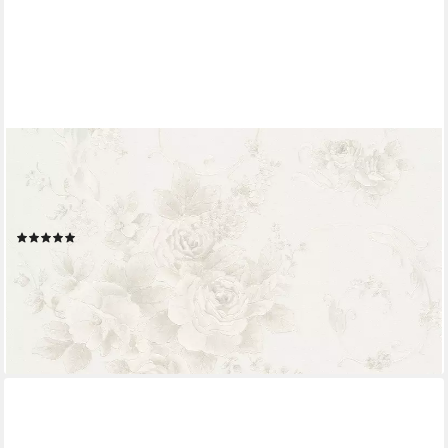
A.S. CRÉATION
Vliestapete Romantico romantisch floral, strukturiert, floral,
Wald, botanisch, Blumen-Tapete Floral Tapeten Wohnzimmer
Schlafzimmer Küche Flur Design
(1)
43,11 €
UVP
74,95 €
(8,09 €/ 1 qm)
-42%
lieferbar - in 2-3 Werktagen bei dir