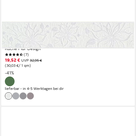
A.S. CRÉATION
Bordüre Only Borders 11, strukturiert, floral, natürlich, geblümt,
Tapete Bordüre Blumen Borte Wohnzimmer Schlafzimmer
Küche Flur Design
(7)
19,52 €
UVP
32,95 €
(30,03 €/ 1 qm)
-41%
lieferbar - in 4-5 Werktagen bei dir