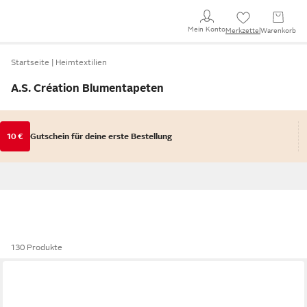
Mein Konto
Merkzettel
Warenkorb
Startseite
Heimtextilien
A.S. Création Blumentapeten
10 €
Gutschein für deine erste Bestellung
130 Produkte