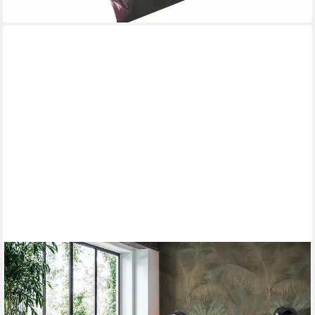
A.S. CRÉATION
Vliestapete Cuba II Endless Tropical Palms Fototapete, leicht
strukturiert, floral, tropisch, Retro, Dichte Dschungel-Optik mit
exotischen Blättern und Palmen