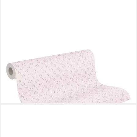
A.S. CRÉATION
Vliestapete Florale Landhaustapete, leicht strukturiert, matt,
gemustert, neutral, (1 St), Blümchen-Tapete Zierlich Tapeten
Wohnzimmer Schlafzimmer Küche Design
ab 22,73 €
UVP
59,95 €
(4,26 €/ 1 qm)
-62%
lieferbar - in 4-5 Werktagen bei dir