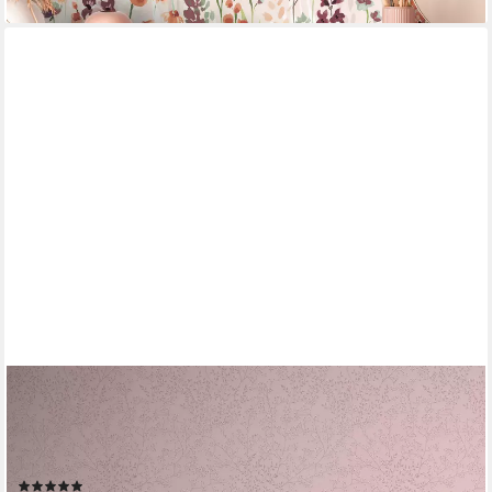
A.S. CRÉATION
Vliestapete Trendwall, leicht strukturiert, floral, Wald, botanisch,
Vintage Tapete Tapete Blumen Tapeten Wohnzimmer
Schlafzimmer Küche
(3)