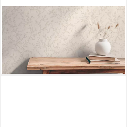
A.S. CRÉATION
Vliestapete mit floralem Muster stilvolle Wände, strukturiert,
matt, (1 St), Elegante Vliestapete mit feinem Blumenmuster
ab 18,50 €
UVP
38,95 €
(3,47 €/ 1 qm)
-53%
lieferbar - in 2-3 Werktagen bei dir