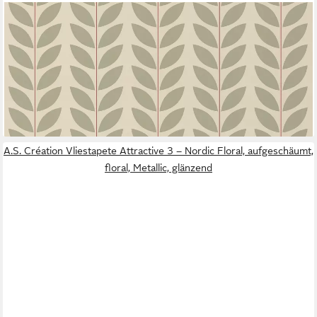
A.S. CRÉATION
Vliestapete Retro Blätter, leicht strukturiert, botanisch,
Vliestapete Blättermotiv botanisch Retro, versch. Farben
29,95 €
UVP
49,99 €
-40%
lieferbar - in 4-5 Werktagen bei dir
A.S. Création Vliestapete Attractive 3 – Nordic Floral, aufgeschäumt,
floral, Metallic, glänzend