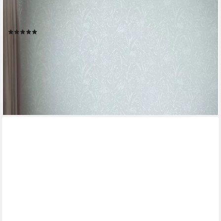
Blumentapete für Schlafzimmer Küche Wohnzimmer Äste
Design
(2)
15,95 €
UVP
32,95 €
(2,99 €/ 1 qm)
-52%
lieferbar - in 4-5 Werktagen bei dir