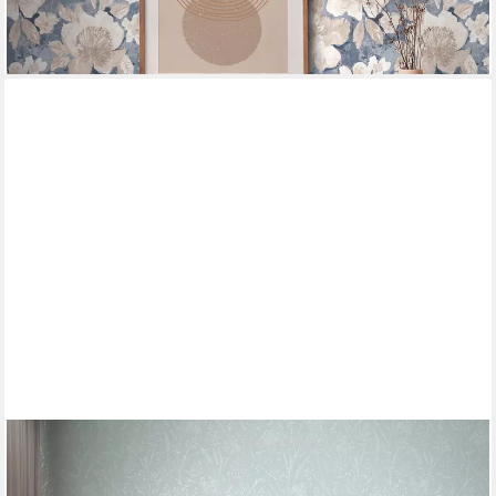
lieferbar - in 4-5 Werktagen bei dir
+1
A.S. CRÉATION
Vliestapete Pure Elegance Tapete mit Ästen Mustertapete Floral
Blumen, strukturiert, schimmernd, (1 St), Vliestapete