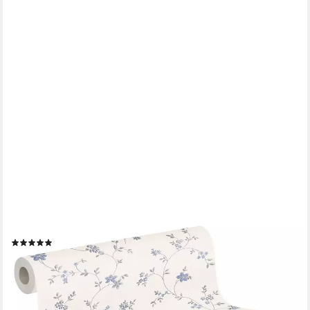
A.S. CRÉATION
Vliestapete Landhaustapete mit Blümchen, leicht strukturiert,
matt, gemustert, neutral, (1 St), Tapete Floral Blumenranke
Tapeten Wohnzimmer Schlafzimmer Küche Design
(8)
ab 21,77 €
UVP
59,95 €
(4,08 €/ 1 qm)
-64%