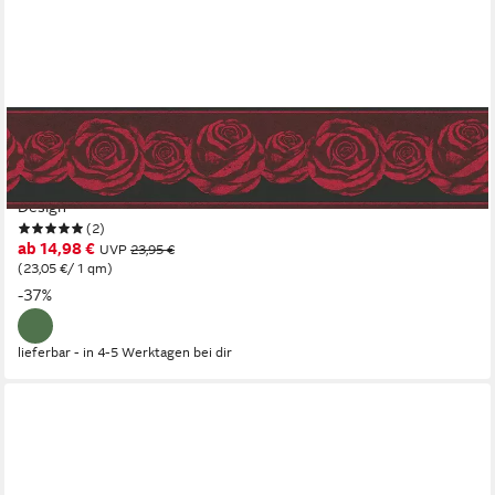
A.S. CRÉATION
Bordüre Only Borders, glatt, floral, gemustert, geblümt, Tapete
Bordüre einfarbig geometrisch Borte Wohnzimmer modern
Design
(2)
ab 14,98 €
UVP
23,95 €
(23,05 €/ 1 qm)
-37%
lieferbar - in 4-5 Werktagen bei dir