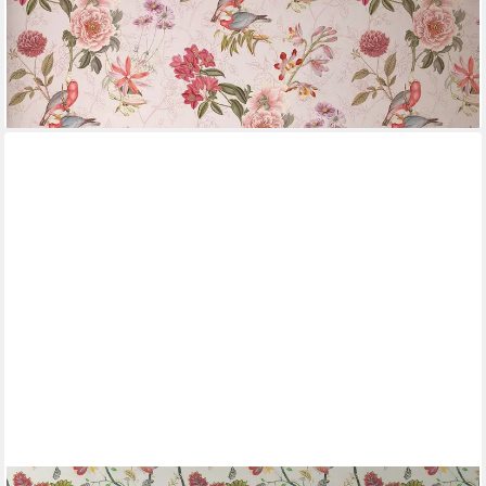
Vliestapete Florale Natur Fototapete, leicht strukturiert, floral,
Vlies-Fototapete floral Blumen Fototapete, Bunt und Grün
49,95 €
UVP
59,99 €
-17%
lieferbar - in 4-5 Werktagen bei dir