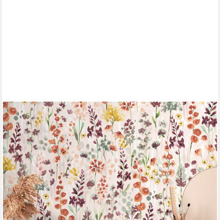
A.S. CRÉATION
Vliestapete Aquarell Dreams Blümchen-Tapete Mustertapete
Blumen Blumen, glatt, matt, (1 St), Vliestapete Blumen für
Schlafzimmer Küche Wohnzimmer Blümchen Design
ab 21,50 €
UVP
42,95 €
(4,03 €/ 1 qm)
-50%
lieferbar - in 3-4 Werktagen bei dir