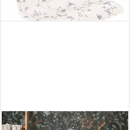
lieferbar - in 2-3 Werktagen bei dir
A.S. CRÉATION
Vliestapete THE BOS Landhaus Blumentapete, strukturiert, matt,