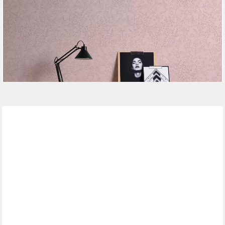
25,80 €
UVP
40,95 €
(4,84 €/ 1 qm)
-37%
lieferbar - in 4-5 Werktagen bei dir