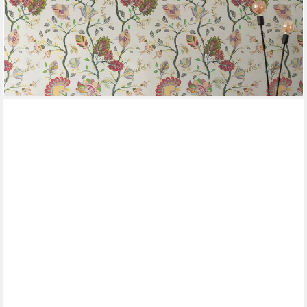
A.S. CRÉATION
Vliestapete Bunte Floral, leicht strukturiert, geblümt, Vliestapete
floral Blumen Landhaus, Bunt und Creme
34,95 €
UVP
49,99 €
-30%
lieferbar - in 4-5 Werktagen bei dir