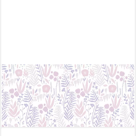
A.S. CRÉATION
Vliestapete Little Love, glatt, floral, Wald, botanisch, Kindertapete
Tapete Blumen Tapeten Kinderzimmer modern Design Optik
23,82 €
UVP
55,95 €
(4,47 €/ 1 qm)
-57%
lieferbar - in 4-5 Werktagen bei dir