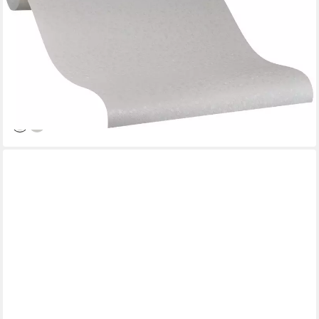
Vliestapete, schimmernd, Motiv, (1 St), moderne Tapete für
Wohnzimmer Schlafzimmer Küche
55,49 €
UVP
102,95 €
(7,88 €/ 1 qm)
-46%
lieferbar - in 3-4 Werktagen bei dir