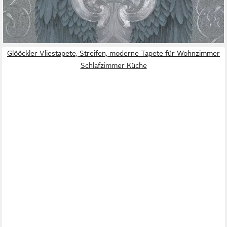
UVP
118,45 €
(78,11 €/ 1 qm)
-51%
lieferbar - in 3-4 Werktagen bei dir
Glööckler Vliestapete, Streifen, moderne Tapete für Wohnzimmer
Schlafzimmer Küche