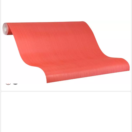
GLÖÖCKLER
Vliestapete, Streifen, schimmernd, längsgestreift, (1 St),
moderne Tapete für Wohnzimmer Schlafzimmer Küche
54,91 €
UVP
94,95 €
(7,80 €/ 1 qm)
-42%
lieferbar - in 3-4 Werktagen bei dir