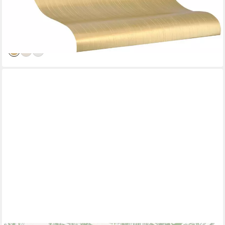
(6,62 €/ 1 qm)
-51%
lieferbar - in 3-4 Werktagen bei dir