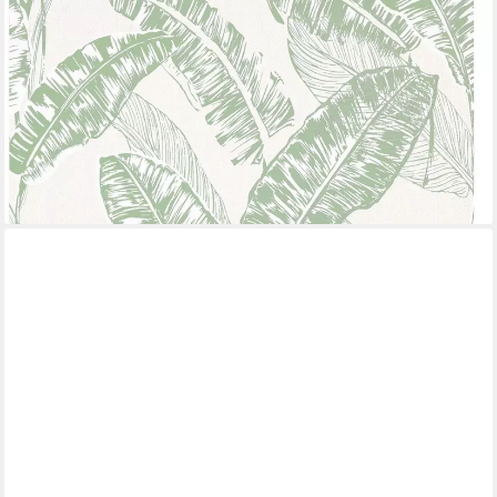
GLÖÖCKLER
Vliestapete, 3D-Optik, tropisch, botanisch, (1 St), Dschungeloptik,
moderne Tapete für Wohnzimmer Schlafzimmer Küche
17,57 €
UVP
20,95 €
(3,30 €/ 1 qm)
-16%
lieferbar - in 3-4 Werktagen bei dir