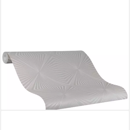
GLÖÖCKLER
Vliestapete, schimmernd, Motiv, (1 St), moderne Tapete für
Wohnzimmer Schlafzimmer Küche
56,94 €
UVP
110,95 €
(8,09 €/ 1 qm)
-49%
lieferbar - in 3-4 Werktagen bei dir