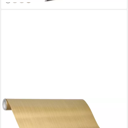
GLÖÖCKLER
Vliestapete, Streifen, schimmernd, längsgestreift, (1 St),
moderne Tapete für Wohnzimmer Schlafzimmer Küche
46,62 €
UVP
94,95 €