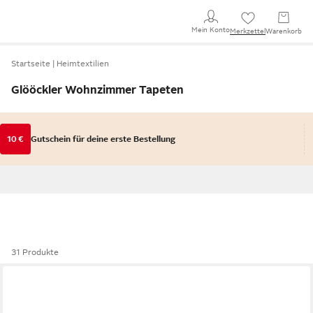
Mein Konto
Merkzettel
Warenkorb
Startseite
Heimtextilien
Glööckler Wohnzimmer Tapeten
10 €
Gutschein für deine erste Bestellung
31 Produkte