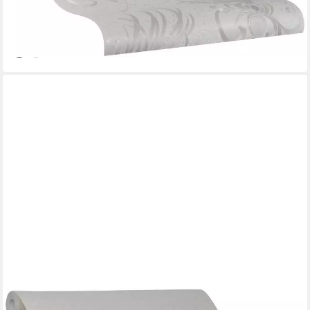
lieferbar - in 3-4 Werktagen bei dir
GLÖÖCKLER