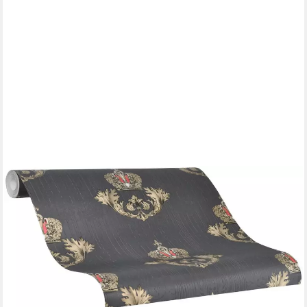
GLÖÖCKLER
Vliestapete, schimmernd, ornamental, Motiv, (1 St), moderne
Tapete für Wohnzimmer Schlafzimmer Küche
75,99 €
UVP
118,45 €
(10,79 €/ 1 qm)
-36%
lieferbar - in 3-4 Werktagen bei dir