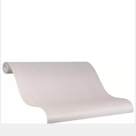
GLÖÖCKLER
Vliestapete, Streifen, schimmernd, längsgestreift, (1 St),
moderne Tapete für Wohnzimmer Schlafzimmer Küche
54,90 €
UVP
94,95 €
(7,80 €/ 1 qm)
-42%
lieferbar - in 3-4 Werktagen bei dir