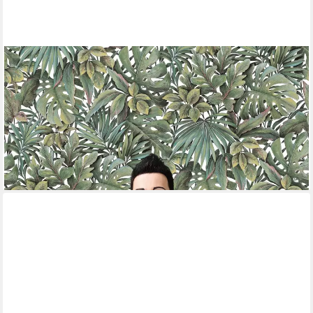
GLÖÖCKLER
Fototapete, 3D-Optik, tropisch, botanisch, (1 St), Dschungeloptik,
moderne Tapete für Wohnzimmer Schlafzimmer Küche
60,99 €
UVP
70,45 €
(11,44 €/ 1 qm)
-13%
lieferbar - in 3-4 Werktagen bei dir