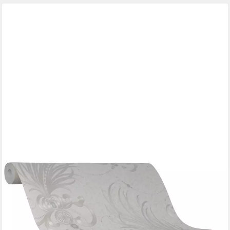
GLÖÖCKLER
Vliestapete, schimmernd, ornamental, Motiv, (1 St), moderne
Tapete für Wohnzimmer Schlafzimmer Küche
84,52 €
UVP
134,45 €
(12,01 €/ 1 qm)
-37%