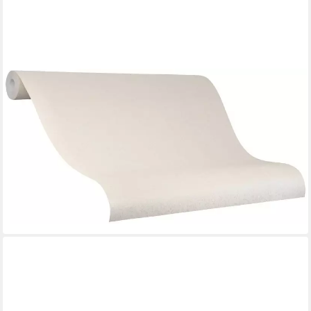
GLÖÖCKLER
Vliestapete, Strukturmuster, schimmernd, (1 St), moderne
Tapete für Wohnzimmer Schlafzimmer Küche
49,72 €
UVP
102,95 €
(7,06 €/ 1 qm)
-52%
lieferbar - in 3-4 Werktagen bei dir