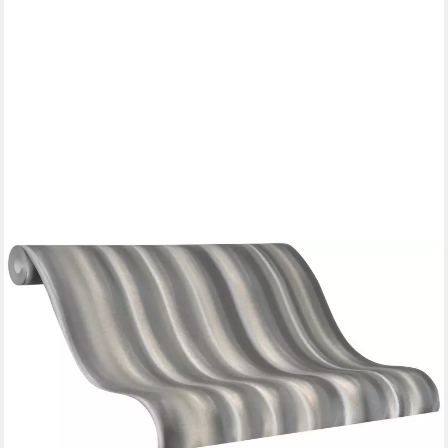
GLÖÖCKLER
Vliestapete, 3D-Optik, glänzend, Schlangenhautoptik, (1 St),
moderne Tapete für Wohnzimmer Schlafzimmer Küche
ab 49,95 €
UVP
102,95 €
(7,10 €/ 1 qm)
-51%
lieferbar - in 3-4 Werktagen bei dir