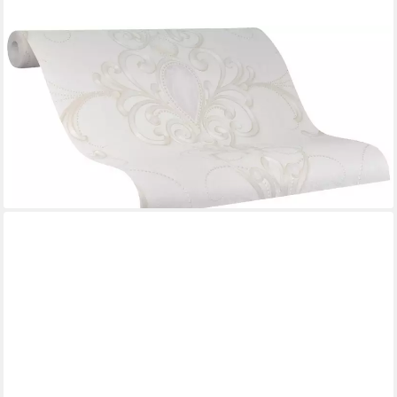
GLÖÖCKLER
Vliestapete, schimmernd, ornamental, Motiv, (1 St), moderne
Tapete für Wohnzimmer Schlafzimmer Küche
92,76 €
UVP
126,45 €
(13,18 €/ 1 qm)
-27%
lieferbar - in 3-4 Werktagen bei dir