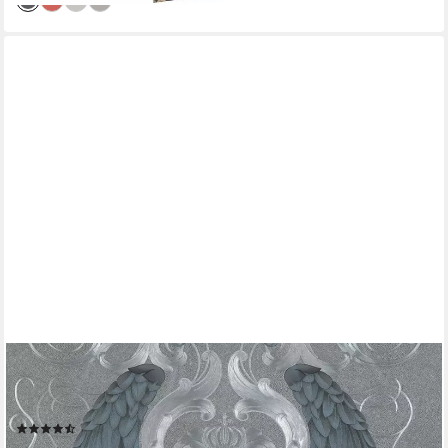
GLÖÖCKLER
Vliestapete Silber-Lila, Blau, ornamental, moderne Tapete für
Wohnzimmer Schlafzimmer Küche
(5)
ab 57,80 €