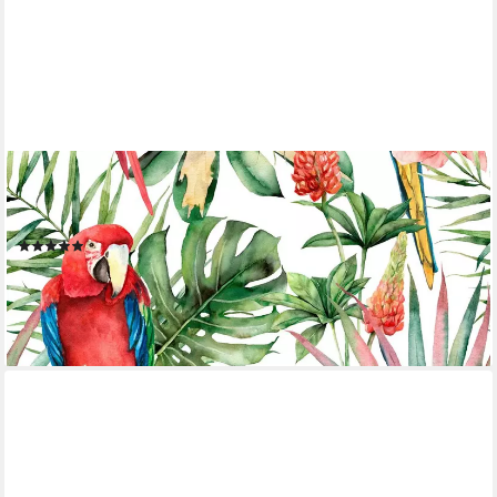
GLÖÖCKLER
Fototapete, 3D-Optik, tropisch, botanisch, (1 St), Dschungeloptik,
moderne Tapete für Wohnzimmer Schlafzimmer Küche
(1)
23,99 €
(4,50 €/ 1 qm)
lieferbar - in 3-4 Werktagen bei dir