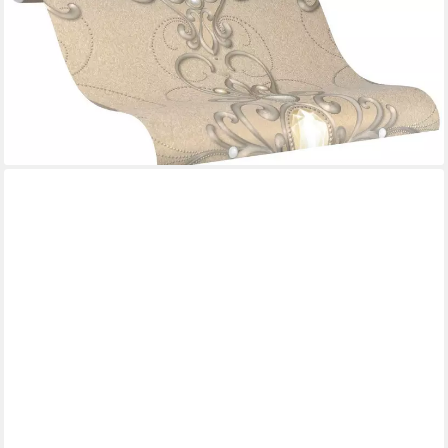
Vliestapete, schimmernd, ornamental, Motiv, (1 St), moderne
Tapete für Wohnzimmer Schlafzimmer Küche
61,29 €
UVP
126,45 €
(8,71 €/ 1 qm)
-52%
lieferbar - in 3-4 Werktagen bei dir