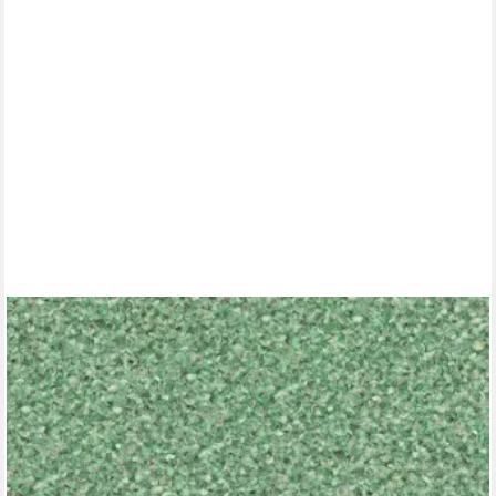
GLÖÖCKLER
Vliestapete, floral, Motiv, botanisch, (1 St), moderne Tapete für
Wohnzimmer Schlafzimmer Küche
115,34 €
UVP
172,95 €
(49,93 €/ 1 qm)
-33%