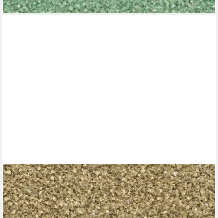
lieferbar - in 3-4 Werktagen bei dir
GLÖÖCKLER
Vliestapete, floral, Motiv, botanisch, (1 St), moderne Tapete für
Wohnzimmer Schlafzimmer Küche
135,90 €
UVP
172,95 €
(58,83 €/ 1 qm)