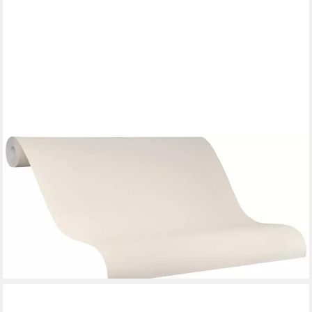
GLÖÖCKLER
Vliestapete, uni, (1 St), moderne Tapete für Wohnzimmer
Schlafzimmer Küche
50,34 €
UVP
86,95 €
(7,15 €/ 1 qm)
-42%
lieferbar - in 3-4 Werktagen bei dir