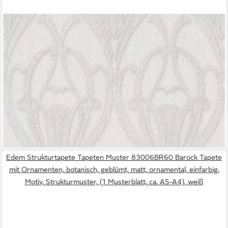
LIVING WALLS
Vliestapete Mata Hari, leicht strukturiert, Barock, gemustert,
ornamental, Ornament Tapete Barock Tapeten Wohnzimmer
Schlafzimmer Küche Flur Büro
33,76 €
UVP
55,95 €
(6,33 €/ 1 qm)
-40%
lieferbar - in 4-5 Werktagen bei dir
Edem Strukturtapete Tapeten Muster 83006BR60 Barock Tapete
mit Ornamenten, botanisch, geblümt, matt, ornamental, einfarbig,
Motiv, Strukturmuster, (1 Musterblatt, ca. A5-A4), weiß