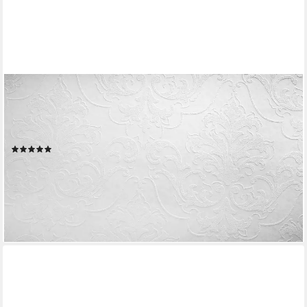
A.S. CRÉATION
Vliestapete Meistervlies, leicht strukturiert, Barock, gemustert,
ornamental, Neo-Klassik Tapete Barock Überstreichbar Tapeten
Wohnzimmer Flur Optik
(1)
28,07 €
UVP
44,95 €
(5,27 €/ 1 qm)
-38%
lieferbar - in 4-5 Werktagen bei dir