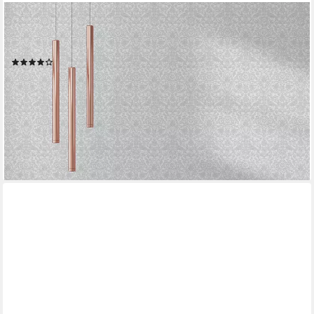
MARBURG
Vliestapete Baroque Beauty, ornamental, moderne Vliestapete
für Wohnzimmer Schlafzimmer Küche
(1)
ab 33,79 €
UVP
65,45 €
(6,34 €/ 1 qm)
-48%
lieferbar - in 3-4 Werktagen bei dir