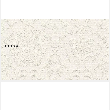
LIVING WALLS
Schaumtapete Belle Epoque, leicht strukturiert, Barock,
gemustert, ornamental, Barock Tapete Floral Tapeten
Wohnzimmer Schlafzimmer Küche modern Büro
(3)
ab 23,46 €
UVP
41,95 €
(4,40 €/ 1 qm)
-44%
lieferbar - in 4-5 Werktagen bei dir