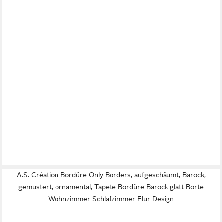
A.S. Création Bordüre Only Borders, aufgeschäumt, Barock,
gemustert, ornamental, Tapete Bordüre Barock glatt Borte
Wohnzimmer Schlafzimmer Flur Design