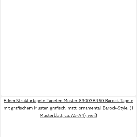
Edem Strukturtapete Tapeten Muster 83003BR60 Barock Tapete
mit grafischem Muster, grafisch, matt, ornamental, Barock-Style, (1
Musterblatt, ca. A5-A4), weiß