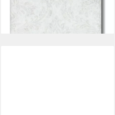
ab 16,96 €
UVP
36,45 €
(3,18 €/ 1 qm)
-53%
lieferbar - in 3-4 Werktagen bei dir