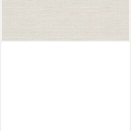
ab 14,45 €
UVP
24,95 €
(2,71 €/ 1 qm)
-42%
lieferbar - in 2-3 Werktagen bei dir