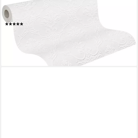
Vliestapete Meistervlies, strukturiert, Barock, gemustert,
ornamental, Ornament Tapete Barock Überstreichbar Tapeten
Wohnzimmer modern Design
(3)
ab 25,23 €
UVP
42,95 €
(4,73 €/ 1 qm)
-41%
lieferbar - in 2-3 Werktagen bei dir