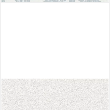
RASCH
Vliestapete Weiß mit körniger Struktur - Überstreichbar,
geprägt, einfarbig, strukturiert, Raufaser, uni, (1 Rolle, 1 St),
geprägte Strukturtapete
ab 14,95 €
UVP
21,95 €