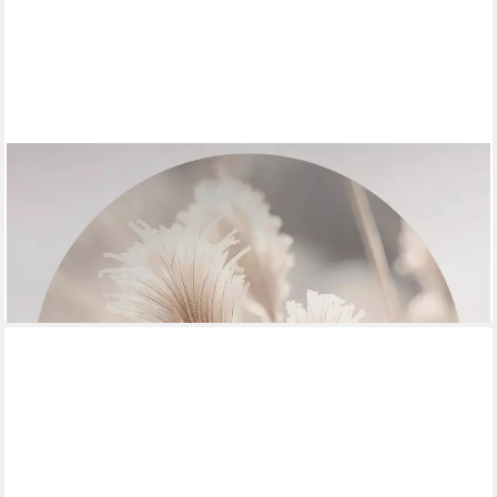
K&L WALL ART
Fototapete selbstklebend Vliestapete Blumen Wandbild rund
Vintage Natur Wanddeko, floral, bedruckt, selbstklebende Tapete
ab 74,99 €
lieferbar - in 4-5 Werktagen bei dir
+3