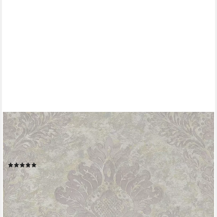
LIVING WALLS
Vliestapete Metropolitan Stories, Alena St. Petersburg, leicht
strukturiert, Barock, gemustert, ornamental, Ornament Tapete
Barock Tapeten Wohnzimmer Schlafzimmer Küche Flur Büro
(3)
22,23 €
UVP
59,95 €
(4,17 €/ 1 qm)
-63%