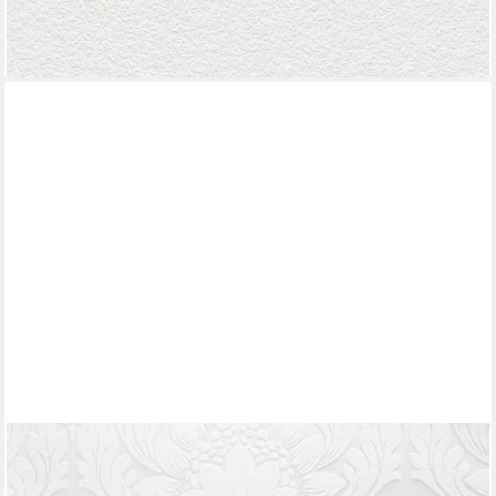
(2,80 €/ 1 qm)
-32%
lieferbar - in 2-3 Werktagen bei dir
A.S. CRÉATION
Vliestapete Meistervlies, strukturiert, Barock, gemustert,
ornamental, Barocktapete Überstreichbar matt strukturiert