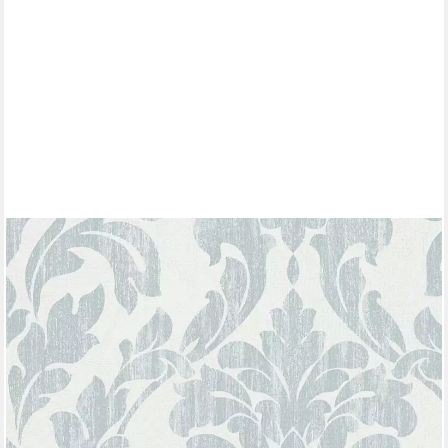
MARBURG
Vliestapete, ornamental, Ornament, moderne Tapete für
Wohnzimmer Schlafzimmer Küche
36,97 €
UVP
55,95 €
(6,94 €/ 1 qm)
-34%
lieferbar - in 3-4 Werktagen bei dir