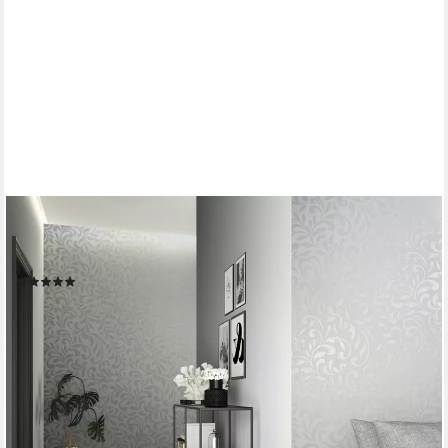
MARBURG
Vliestapete Oasis of Ornate, ornamental, moderne Tapete für
Wohnzimmer Schlafzimmer Küche
(4)
ab 16,40 €
UVP
33,95 €
(3,08 €/ 1 qm)
-52%
lieferbar - in 3-4 Werktagen bei dir