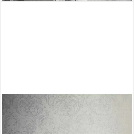
MARBURG
Vliestapete Regal Radiance, ornamental, moderne Tapete für
Wohnzimmer Schlafzimmer Küche
ab 14,56 €
UVP
32,95 €
(2,73 €/ 1 qm)
-56%