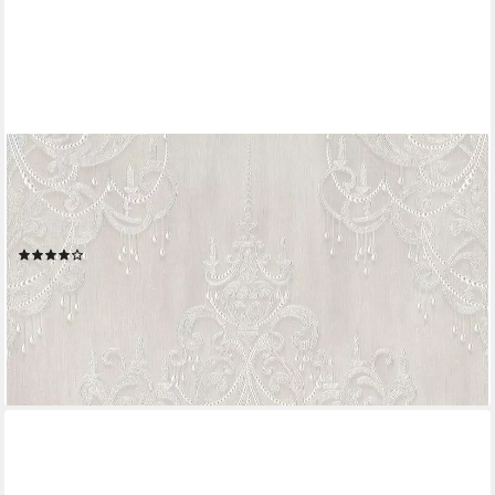
LIVING WALLS
Vliestapete Mata Hari, leicht strukturiert, Barock, gemustert,
ornamental, Ornament Tapete Barock Tapeten Wohnzimmer
Schlafzimmer Küche Flur Büro
(2)
35,31 €
UVP
60,95 €
(6,62 €/ 1 qm)
-42%
lieferbar - in 4-5 Werktagen bei dir