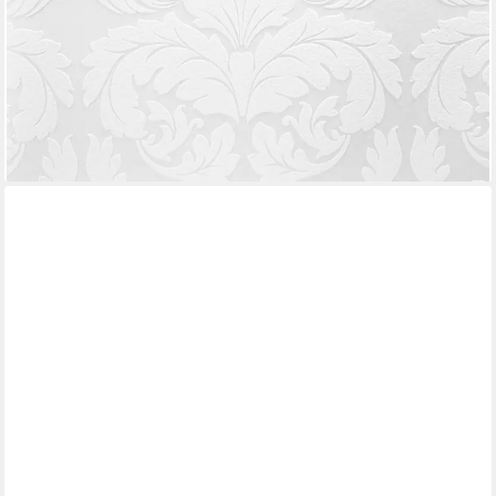
Tapeten Wohnzimmer Optik
20,12 €
UVP
35,95 €
(3,77 €/ 1 qm)
-44%
lieferbar - in 4-5 Werktagen bei dir