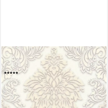
LIVING WALLS
Vliestapete Metropolitan Stories Lizzy London, leicht
strukturiert, Barock, gemustert, ornamental, Ornament Tapete
Barock Metallic Tapeten Wohnzimmer Schlafzimmer Küche
(6)
18,68 €
UVP
50,95 €
(3,50 €/ 1 qm)
-63%
lieferbar - in 4-5 Werktagen bei dir