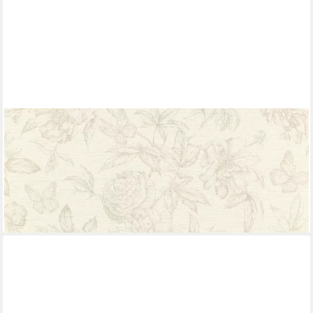
RASCH
Vliestapete mit floralem Muster im Vintage Stil, floral, gemustert,
geblümt, botanisch, (1 Rolle, 1 St), Vintage
34,95 €
(6,56 €/ 1 qm)
lieferbar - in 2-3 Werktagen bei dir