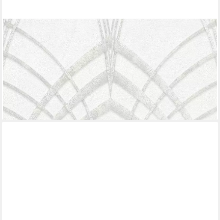
MARBURG
Vliestapete, ornamental, moderne Tapete für Wohnzimmer
Schlafzimmer Küche
30,90 €
UVP
56,95 €
(5,80 €/ 1 qm)
-46%
lieferbar - in 3-4 Werktagen bei dir
+2