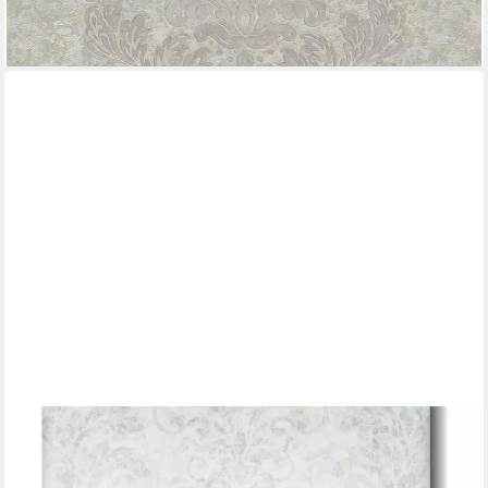
lieferbar - in 3-4 Werktagen bei dir
MARBURG
Vliestapete GZSZ, glatt, ornamental, moderne Tapete für
Wohnzimmer Schlafzimmer Küche