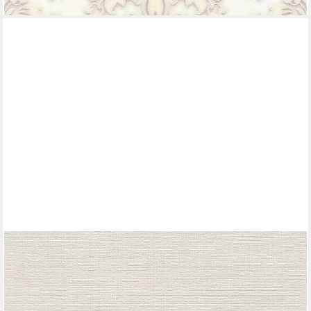
RASCH
Vliestapete Leinenstruktur in Creme-Weiß - Einfabrig - my
moments, strukturiert, einfarbig, uni, Leinenoptik,
Strukturmuster, unifarben, Ton-in-Ton, (1 Rolle, 1 St), textile
Struktur