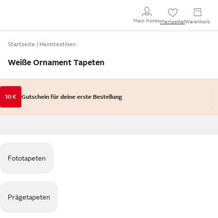
Mein Konto
Merkzettel
Warenkorb
Startseite
Heimtextilien
Weiße Ornament Tapeten
10 €
Gutschein für deine erste Bestellung
Fototapeten
Prägetapeten