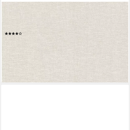
A.S. CRÉATION
Vliestapete Hygge, strukturiert, Leinenoptik, unifarben,
Flechtoptik, Tapete Gewebe Tapete Stoffoptik Tapeten
Wohnzimmer Schlafzimmer Küche
(2)
18,41 €
UVP
47,95 €
(3,45 €/ 1 qm)
-62%
lieferbar - in 4-5 Werktagen bei dir