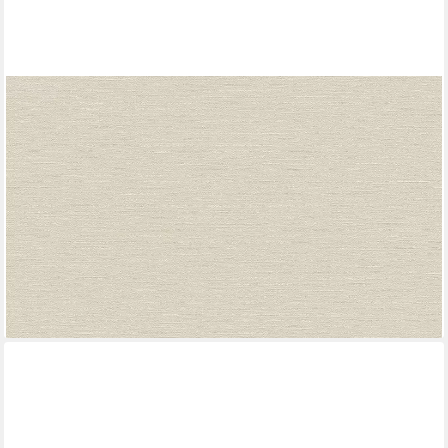
A.S. CRÉATION
Vliestapete Natural Living Unitapete, leicht strukturiert, matt,
gemustert, neutral, (1 St), PVC-Frei ressourcenschonende
skandinavisches Tapeten Wohnzimmer
19,90 €
UVP
61,95 €
(3,74 €/ 1 qm)
-68%
lieferbar - in 4-5 Werktagen bei dir