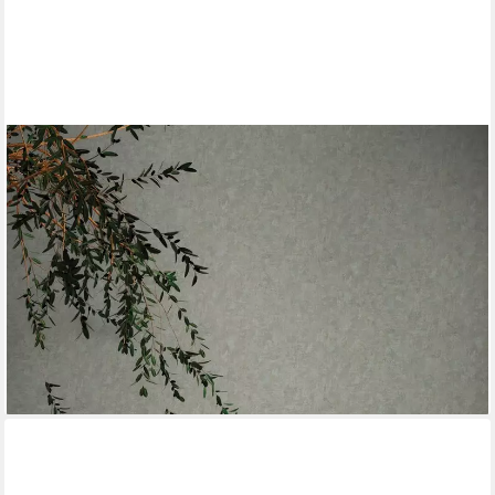
A.S. CRÉATION
Vliestapete Natural Living Putzoptik, leicht strukturiert, matt,
gemustert, neutral, (1 St), Strukturtapete PVC-Frei,
skandinavisch, Flur
ab 19,40 €
UVP
61,95 €
(3,65 €/ 1 qm)
-69%
lieferbar - in 4-5 Werktagen bei dir