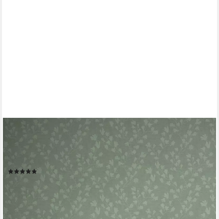
A.S. CRÉATION
Vliestapete Nara Blätterranke, leicht strukturiert, matt,
gemustert, neutral, (1 St), Tapete Natur Tapeten Wohnzimmer
Schlafzimmer Küche modern Design Optik
(3)
ab 19,93 €
UVP
50,95 €
(3,75 €/ 1 qm)
-61%