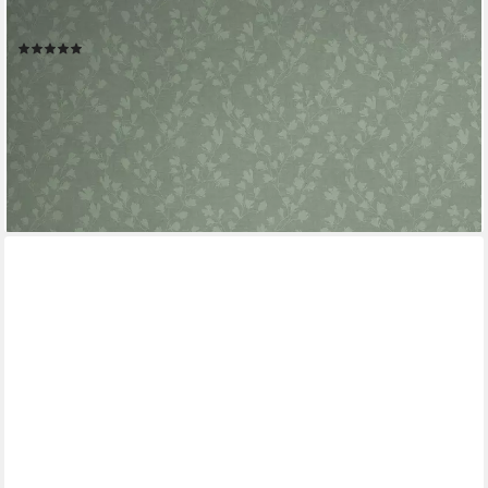
gemustert, neutral, (1 St), Tapete Natur Tapeten Wohnzimmer
Schlafzimmer Küche modern Design Optik
(3)
ab 19,93 €
UVP
50,95 €
(3,75 €/ 1 qm)
-61%
lieferbar - in 3-4 Werktagen bei dir