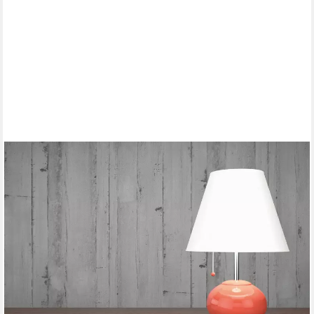
A.S. CRÉATION
Vliestapete Natural Living Holztapete, leicht strukturiert, matt,
gemustert, neutral, (1 St), PVC-Frei, skandinavische Tapeten,
Wohnzimmer
ab 18,15 €
UVP
66,95 €
(3,41 €/ 1 qm)
-73%
lieferbar - in 4-5 Werktagen bei dir