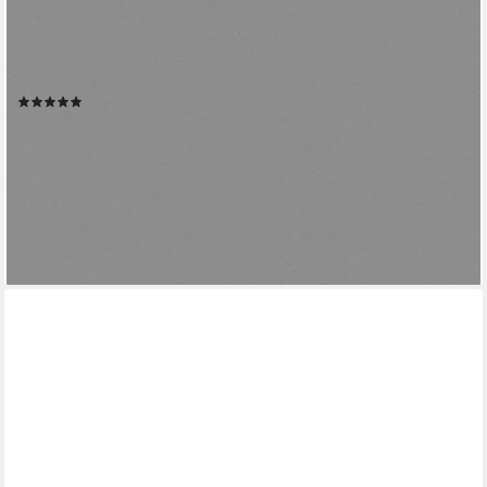
LIVING WALLS
Vliestapete Björn, glatt, einfarbig, uni, unifarben, Uni Tapete
einfarbig Tapeten Wohnzimmer Schlafzimmer Küche modern
Büro
(1)
18,43 €
UVP
44,95 €
(3,46 €/ 1 qm)
-59%
lieferbar - in 4-5 Werktagen bei dir