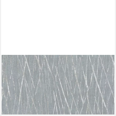
A.S. CRÉATION
Vliestapete Hygge, strukturiert, glänzend, Strukturmuster,
gemustert, Metallic Tapete Struktur Tapeten Wohnzimmer
Schlafzimmer Küche Design
ab 20,69 €
UVP
53,95 €
(3,88 €/ 1 qm)
-62%
lieferbar - in 4-5 Werktagen bei dir