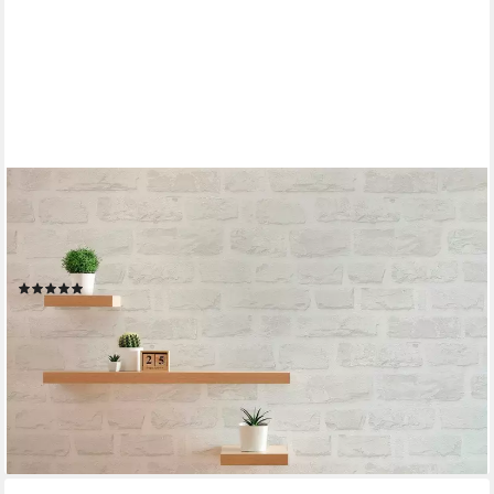
A.S. CRÉATION
Vliestapete Natural Living Tapete Stein, leicht strukturiert, matt,
gemustert, neutral, (1 St), Tapete Steinoptik Vlies Vlies Wand
Tapeten Wohnzimmer Schlafzimmer
(4)
21,82 €
UVP
66,95 €
(4,10 €/ 1 qm)
-67%
lieferbar - in 4-5 Werktagen bei dir