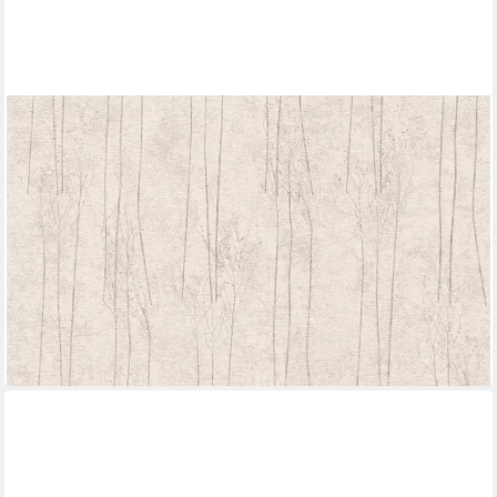
A.S. CRÉATION
Vliestapete Hygge, leicht strukturiert, floral, gemustert, Motiv,
Tapete Schilfgras Tapete Pampasgras Tapeten Wohnzimmer
Schlafzimmer
ab 17,73 €
UVP
48,95 €
(3,33 €/ 1 qm)
-64%
lieferbar - in 4-5 Werktagen bei dir