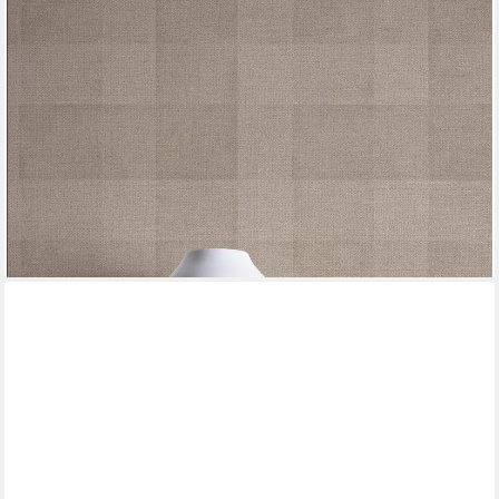
A.S. CRÉATION
Vliestapete Natural Living Karotapete, leicht strukturiert, matt,
gemustert, neutral, (1 St), Tapete Kariert Vlies Vlies Wand
Tapeten Wohnzimmer Schlafzimmer Küche
ab 19,86 €
UVP
66,95 €
(3,73 €/ 1 qm)
-70%
lieferbar - in 4-5 Werktagen bei dir