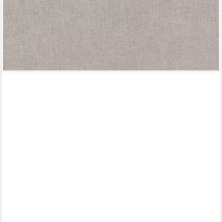
(3,11 €/ 1 qm)
-62%
lieferbar - in 4-5 Werktagen bei dir