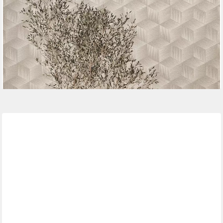
Wohnzimmer Schlafzimmer Küche Optik
ab 19,90 €
UVP
66,95 €
(3,74 €/ 1 qm)
-70%
lieferbar - in 4-5 Werktagen bei dir