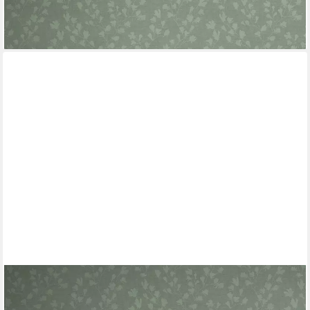
lieferbar - in 3-4 Werktagen bei dir
A.S. CRÉATION
Vliestapete Nara Blätterranke, leicht strukturiert, matt,