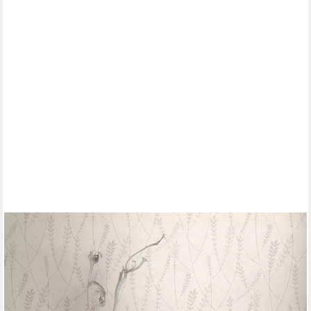
A.S. CRÉATION
Vliestapete Moderne Zweigtapete mit feinen Blätterranken,
strukturiert, matt, (1 St), Leichtes Rankenmotiv für helle,
freundliche Wohnräume
19,99 €
UVP
42,95 €
(3,75 €/ 1 qm)