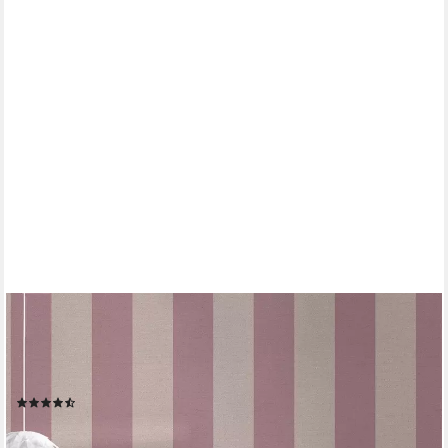
A.S. CRÉATION
Vliestapete Natural Living Streifentapete, leicht strukturiert,
matt, gemustert, neutral, (1 St), Landhaus gestreift, PVC-Frei,
skandinavisch
(2)
ab 22,20 €
UVP
66,95 €
(4,17 €/ 1 qm)