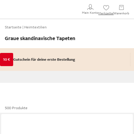
Mein Konto
Merkzettel
Warenkorb
Startseite
Heimtextilien
Graue skandinavische Tapeten
10 €
Gutschein für deine erste Bestellung
500 Produkte