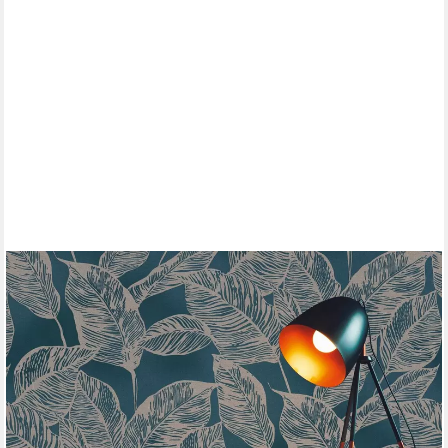
A.S. CRÉATION
Vliestapete Natural Living Pflanzen, leicht strukturiert, matt,
gemustert, neutral, (1 St), Tapete Blätter Vlies Vlies Wand
Tapeten Wohnzimmer Schlafzimmer Küche
19,90 €
UVP
66,95 €
(3,74 €/ 1 qm)
-70%