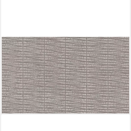
A.S. CRÉATION
Vliestapete Hygge, strukturiert, glänzend, Strukturmuster,
Flechtoptik, Metallic Tapete Struktur Tapeten Wohnzimmer
Schlafzimmer Küche Design
14,99 €
UVP
48,95 €
(2,81 €/ 1 qm)
-69%
lieferbar - in 4-5 Werktagen bei dir