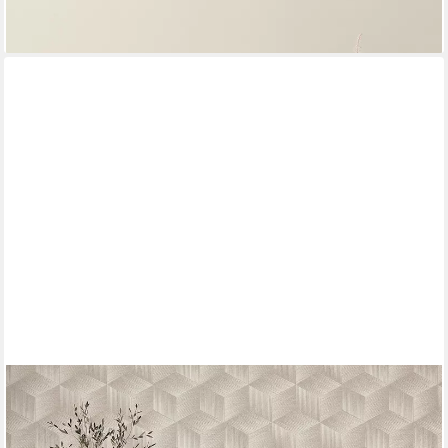
A.S. CRÉATION
Vliestapete Natural Living 3D Tapete, leicht strukturiert, matt,
gemustert, neutral, (1 St), 3D Tapete Vlies Vlies Wand Tapeten