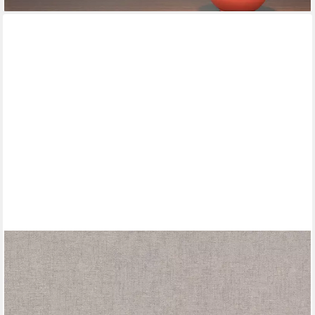
A.S. CRÉATION
Vliestapete Hygge, glatt, einfarbig, unifarben, Ton-in-Ton, Tapete
einfarbig Tapete Uni Tapeten Wohnzimmer Schlafzimmer Küche
Flur
ab 16,59 €
UVP
43,95 €