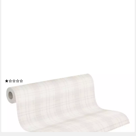
A.S. CRÉATION
Vliestapete Landhaustapete Karriert, leicht strukturiert, matt,
gemustert, neutral, (1 St), Tapete mit Karomuster Tapeten
Wohnzimmer Schlafzimmer Küche Flur Optik
(1)
23,59 €
UVP
54,95 €
(4,43 €/ 1 qm)
-57%
lieferbar - in 4-5 Werktagen bei dir