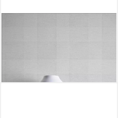
A.S. CRÉATION
Vliestapete Natural Living Karotapete, leicht strukturiert, matt,
gemustert, neutral, (1 St), Tapete Kariert Vlies Vlies Wand
Tapeten Wohnzimmer Schlafzimmer Küche
ab 19,90 €
UVP
66,95 €
(3,74 €/ 1 qm)
-70%
lieferbar - in 4-5 Werktagen bei dir