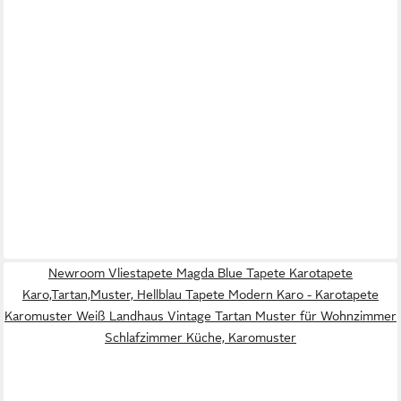
Newroom Vliestapete Magda Blue Tapete Karotapete
Karo,Tartan,Muster, Hellblau Tapete Modern Karo - Karotapete
Karomuster Weiß Landhaus Vintage Tartan Muster für Wohnzimmer
Schlafzimmer Küche, Karomuster