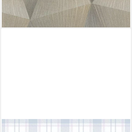
39,00 €
(12,26 €/ 1 qm)
lieferbar - in 2-3 Werktagen bei dir
A.S. CRÉATION
Vliestapete Little Love, glatt, kariert, grafisch, geometrisch,