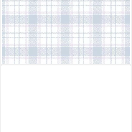
Tapete Kinder Tapeten Kinderzimmer Schlafzimmer modern
Design Optik
ab 21,99 €
UVP
55,95 €
(4,13 €/ 1 qm)
-61%
lieferbar - in 4-5 Werktagen bei dir