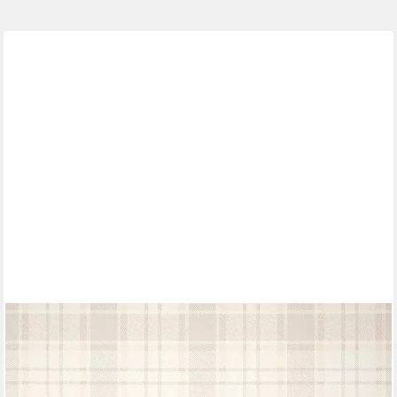
NEWROOM
Vliestapete Caro Beige Tapete Streifentapete
Kariert,Streifen,Linien, Beige Tapete Modern Kariert -
Streifentapete Karomuster Creme Weiß Landhaus Streifen