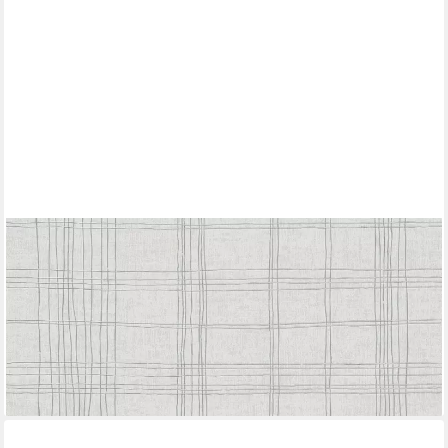
LIVING WALLS
Vliestapete Metropolitan Stories, Ava New York, leicht
strukturiert, kariert, grafisch, geometrisch, Tapete Geometrisch
Tapeten Wohnzimmer Schlafzimmer Küche modern Design
18,29 €
UVP
54,95 €
(3,66 €/ 1 qm)
-67%
lieferbar - in 2-3 Werktagen bei dir