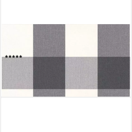
LIVING WALLS
Vliestapete Black & White, leicht strukturiert, kariert, grafisch,
geometrisch, Textil Tapete Modern Tapeten Wohnzimmer
Schlafzimmer Küche Flur Design
(11)
21,56 €
UVP
42,95 €
(4,05 €/ 1 qm)
-50%
lieferbar - in 4-5 Werktagen bei dir