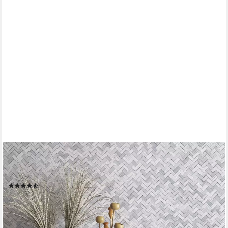
MARBURG
Vliestapete, 3D-Optik, matt, Fischgratmuster, (1 St), moderne
Tapete für Wohnzimmer Schlafzimmer Küche
(2)
26,95 €
UVP
54,45 €
(5,06 €/ 1 qm)
-51%