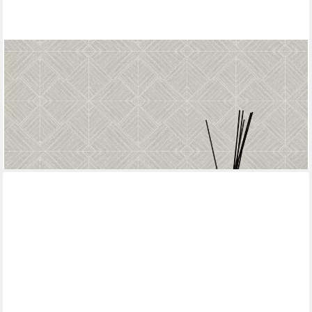
KAYORI
Vliestapete Kyushu, glatt, kariert, (1 St), 10mx52cm (ca. 5m2)
59,95 €
(11,53 €/ 1 qm)
lieferbar - in 2-3 Werktagen bei dir