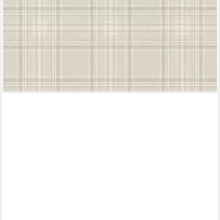
RASCH
Vliestapete Karomuster - Vinyltapete Beige Grau, Matt,
Textiloptik, (1 Rolle, 1 St., 10,05 m x 0,53 m), gute
Lichtbeständigkeit, feucht abwischbar, restlos abziehbar
30,75 €
(5,77 €/ 1 qm)
lieferbar - in 2-3 Werktagen bei dir