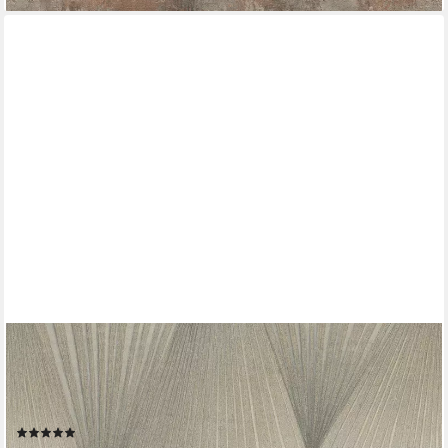
RASCH
Vliestapete Cairo - Selbstklebende Tapete 3D Effekt von tesa® x
rasch®, strukturiert, 3D-Optik, Gold-Optik, geometrisch, (1 Rolle,
1 St), selbstklebend, 6,00m x 0,53m
(1)