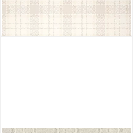
Linien für Wohnzimmer Schlafzimmer Küche, Karomuster
28,99 €
(5,44 €/ 1 qm)
lieferbar - in 2-3 Werktagen bei dir