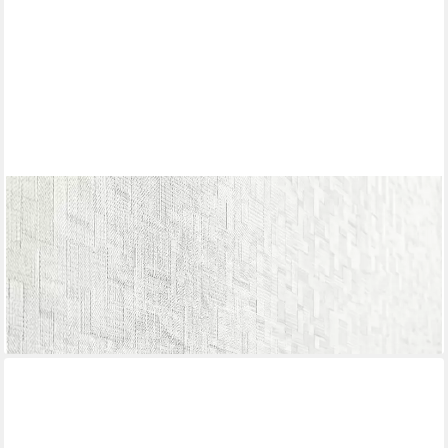
NEWROOM
Vliestapete Zalmara Hellgrau Tapete Vliestapete Blumen, Floral,
Blumenranke, strukturiert, Mustertapete
19,99 €
(3,75 €/ 1 qm)
lieferbar - in 2-3 Werktagen bei dir