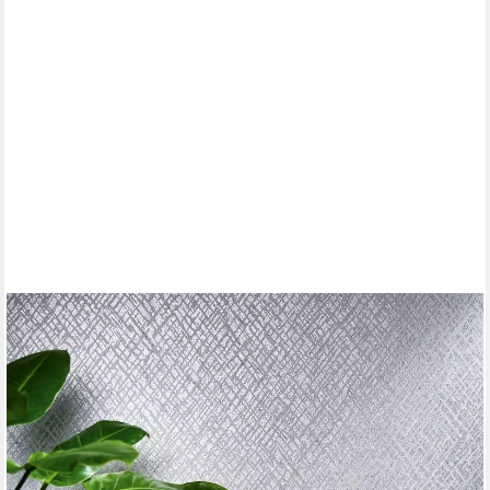
MARBURG
Vliestapete Wildness, geprägt, Kunst, glänzend, kariert, Kacheln
moderne Tapete für Wohnzimmer Schlafzimmer Küche
60,99 €
UVP
121,95 €
(8,66 €/ 1 qm)
-50%