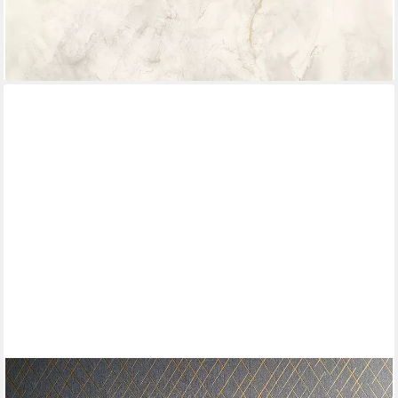
Marmor-Optik
ab 49,95 €
(11,22 €/ 1 qm)
lieferbar - in 2-3 Werktagen bei dir
MARBURG
Vliestapete Checked Charm, kariert, moderne Tapete für