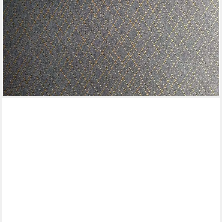
Wohnzimmer Schlafzimmer Küche
17,25 €
UVP
33,95 €
(3,24 €/ 1 qm)
-49%
lieferbar - in 3-4 Werktagen bei dir