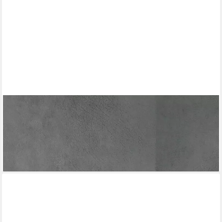
SUPERFRESCO EASY
Vliestapete Sky, kariert, grafisch
36,95 €
(6,97 €/ 1 qm)
lieferbar - in 2-3 Werktagen bei dir