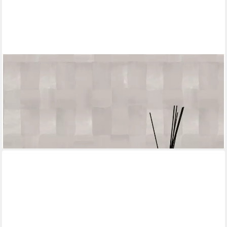
KAYORI
Vliestapete Koiya, glatt, kariert, (1 St), 10mx52cm (ca. 5m2)
59,95 €
(11,53 €/ 1 qm)
lieferbar - in 2-3 Werktagen bei dir