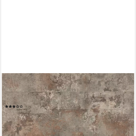
RASCH
Vliestapete Atlas - Selbstklebende Tapete Betonoptik von tesa®
x rasch®, strukturiert, Beton, urban, Industrial, used, (1 Rolle, 1
St), selbstklebend, 6,00m x 0,53m
(1)
39,00 €
(12,26 €/ 1 qm)
lieferbar - in 2-3 Werktagen bei dir