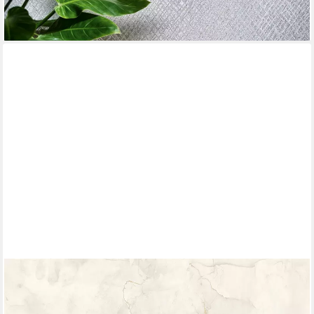
lieferbar - in 3-4 Werktagen bei dir
+2
RASCH
Fototapete SCHÖNER WOHNEN-Kollektion Fototapete Marmor
GOLD MARBLE 360165, strukturiert, Motiv, (1 Rolle, 1 St),