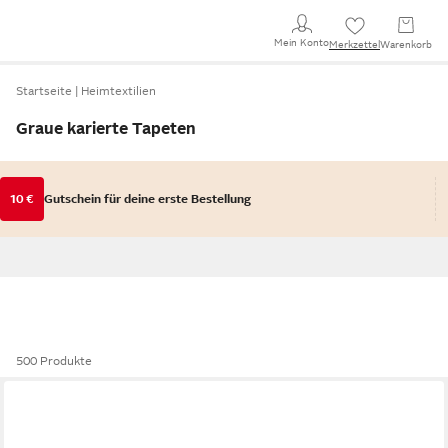
Mein Konto
Merkzettel
Warenkorb
Startseite
Heimtextilien
Graue karierte Tapeten
10 €
Gutschein für deine erste Bestellung
500 Produkte