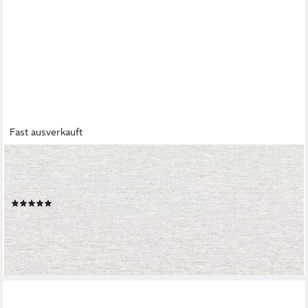
Fast ausverkauft
SUPERFRESCO EASY
Vliestapete Heritage Texture, glatt, kariert, (1 St), Grau -
10mx52cm
(1)
31,99 €
UVP
36,95 €
(6,04 €/ 1 qm)
-13%
lieferbar - in 2-3 Werktagen bei dir