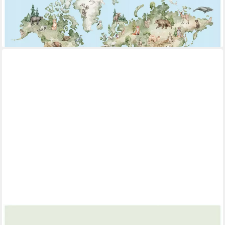
Fototapete Weltkarte strapazierfähig UV-beständig
Kinderzimmer 312x219 cm, glatt, 254 x 184 cm
ab 49,99 €
lieferbar - in 4-5 Werktagen bei dir
WALLARENA
Fototapete Weltkarte reißfest einfach anzubringen