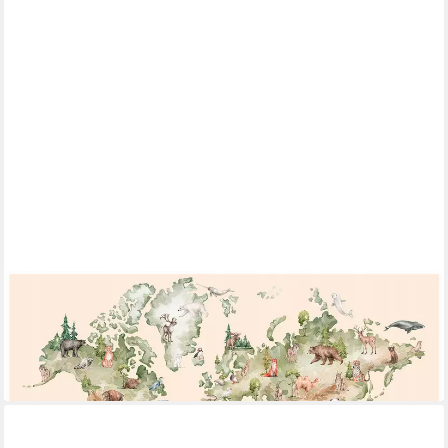
WALLARENA
Fototapete Weltkarte strapazierfähig inkl. Kleister Kinderzimmer
416x254 cm, glatt, 254 x 184 cm
ab 59,99 €
lieferbar - in 4-5 Werktagen bei dir