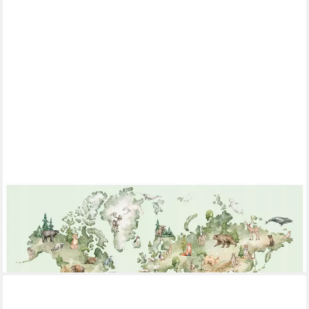
WALLARENA
Fototapete Weltkarte strapazierfähig leuchtende Farben
Kinderzimmer 254x184 cm, glatt, 254 x 184 cm
ab 49,99 €
lieferbar - in 4-5 Werktagen bei dir