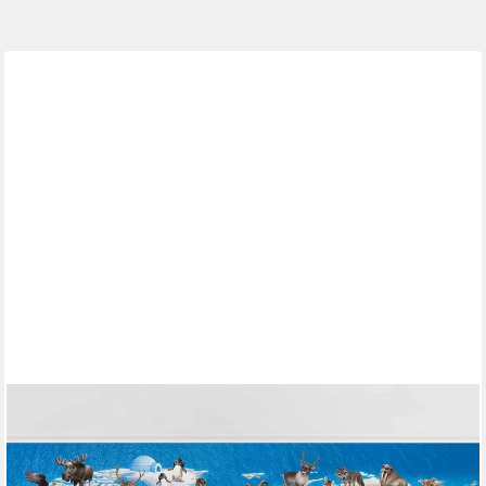
BILDERDEPOT24
Kindertapete Kinderzimmer Weltkarte Tiere Kinder Wanddeko
Löwe, Wal, Panda, Kuh, Glatt, Matt, (Vliestapete inkl. Kleister oder
selbstklebend), Mädchenzimmer Jungenzimmer Babyzimmer