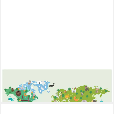
WALLARENA
Fototapete Weltkarte abwaschbar robust Kinderzimmer
416x254 cm, glatt, 254 x 184 cm
ab 59,99 €
lieferbar - in 4-5 Werktagen bei dir