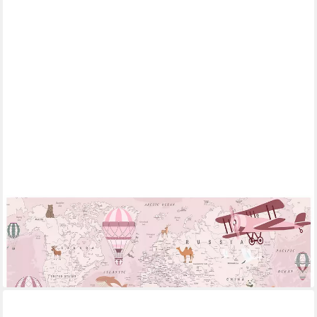
WALLARENA
Fototapete Weltkarte reißfest inkl. Kleister Kinderzimmer
312x219 cm, glatt, 254 x 184 cm
ab 49,99 €
lieferbar - in 4-5 Werktagen bei dir