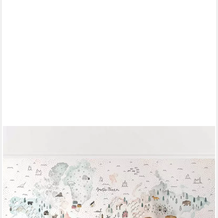
BILDERDEPOT24
Kindertapete Weltkarte Pastell Aquarell Kinder Kunst Tiere blau
moderne Wanddeko, Glatt, Matt, (Vliestapete inkl. Kleister oder
selbstklebend), Mädchenzimmer Jungenzimmer Babyzimmer
Bildtapete Fototapete Wandtapete
ab 29,99 €
(21,89 €/ 1 qm)
lieferbar - in 4-5 Werktagen bei dir