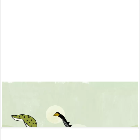
RASCH
Fototapete Kinderzimmer Dinosaurier in Grün - 2,8m x 2,0m,
glatt, Comic, (1 Rolle, 1 St), Dinos
88,50 €
(15,80 €/ 1 qm)
lieferbar - in 3-4 Werktagen bei dir