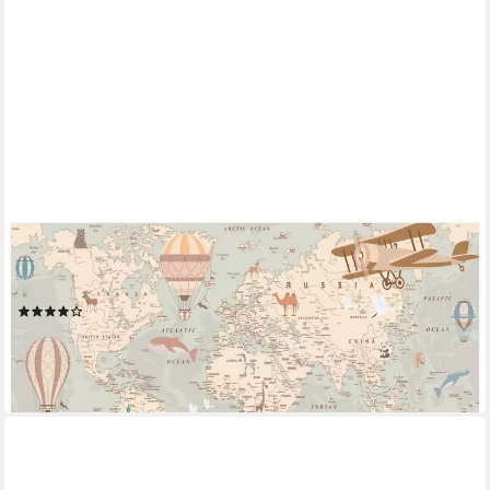
WALLARENA
Fototapete Vlies Weltkarte Samoloty Junge Natur Kinderzimmer
200x140 cm, glatt, 200 x 140 cm
(15)
ab 29,99 €
lieferbar - in 3-4 Werktagen bei dir