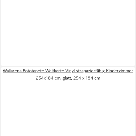
Wallarena Fototapete Weltkarte Vinyl strapazierfähig Kinderzimmer
254x184 cm, glatt, 254 x 184 cm