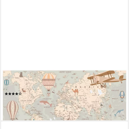
WALLARENA
Fototapete Vlies Weltkarte Samoloty Junge Natur Kinderzimmer
200x140 cm, glatt, 200 x 140 cm
(15)
ab 29,99 €
lieferbar - in 3-4 Werktagen bei dir