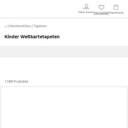
Mein Konto
Merkzettel
Warenkorb
…
Heimtextilien
Tapeten
Kinder Weltkartetapeten
1.188 Produkte