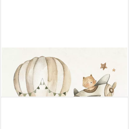
RASCH
Fototapete Kinderzimmer mit Tieren, Flugzeugen und
Heißluftballons, strukturiert, gemustert, (1 Rolle, 1 St), Safari
Tiere
70,50 €
(15,84 €/ 1 qm)
lieferbar - in 2-3 Werktagen bei dir