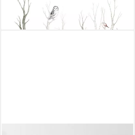
strukturiert, Tiere, Wald, Comic, (1 Rolle, 1 St)
140,95 €
(15,84 €/ 1 qm)
lieferbar - in 3-4 Werktagen bei dir
BILDERDEPOT24