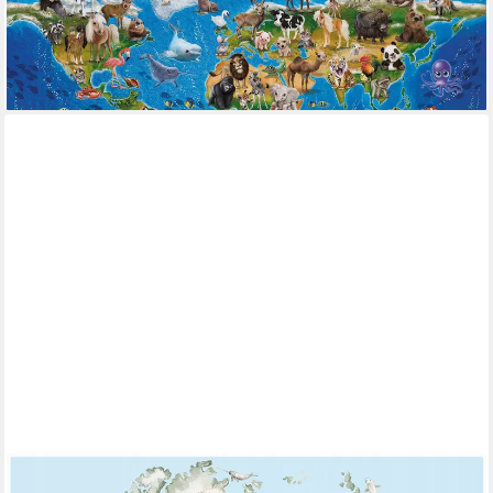
Bildtapete Fototapete Wandtapete
ab 29,99 €
(21,89 €/ 1 qm)
lieferbar - in 4-5 Werktagen bei dir
WALLARENA