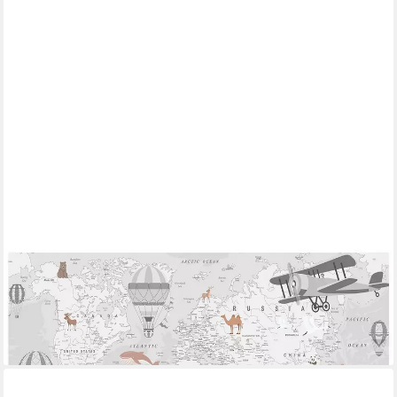
WALLARENA
Fototapete Weltkarte abwaschbar robust Kinderzimmer 312x219
cm, glatt, 254 x 184 cm
ab 59,99 €
lieferbar - in 4-5 Werktagen bei dir