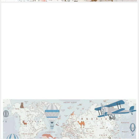
WALLARENA
Fototapete Weltkarte strapazierfähig lichtecht Kinderzimmer
416x254 cm, glatt, 254 x 184 cm
ab 49,99 €
lieferbar - in 4-5 Werktagen bei dir