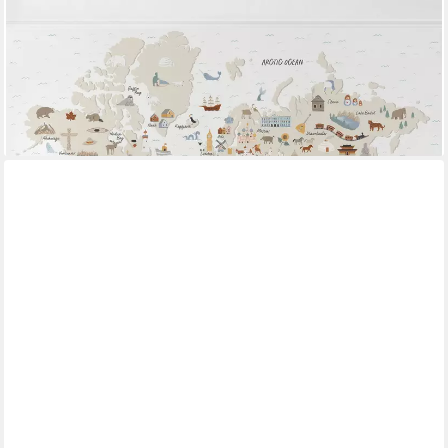
Kindertapete Weltkarte Sehenswürdigkeiten Aquarell Kunst rosa
moderne Wanddeko XXL, Glatt, Matt, (Vliestapete inkl. Kleister
oder selbstklebend), Mädchenzimmer Jungenzimmer
Babyzimmer Bildtapete Fototapete Wandtapete
ab 29,99 €
(21,89 €/ 1 qm)
lieferbar - in 4-5 Werktagen bei dir