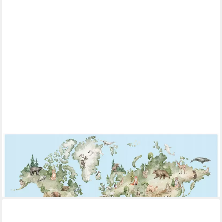
WALLARENA
Fototapete Weltkarte strapazierfähig abwaschbar Kinderzimmer
368x254 cm, glatt, 254 x 184 cm
ab 59,99 €
lieferbar - in 4-5 Werktagen bei dir