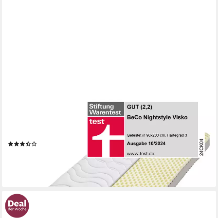
BECO
Visco-Matratze Nightstyle Visko Matratze 90x200, 100x200,
140x200 cm, 17 cm hoch, Matratze, 90x200 cm (H3) von
Stiftung Warentest getestet
(3)
ab 211,49 €
UVP
299,00 €
-29%
lieferbar - in 6-7 Werktagen bei dir