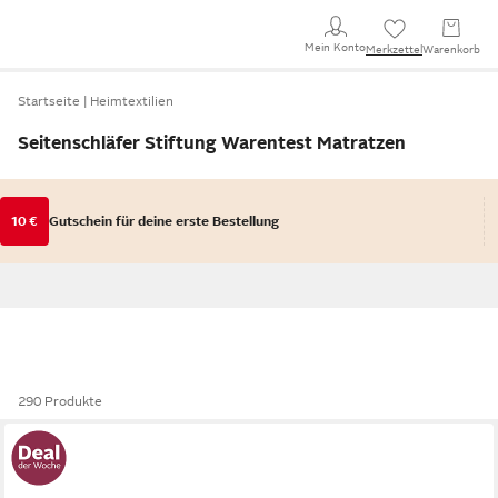
Mein Konto
Merkzettel
Warenkorb
Startseite
Heimtextilien
Seitenschläfer Stiftung Warentest Matratzen
10 €
Gutschein für deine erste Bestellung
290 Produkte