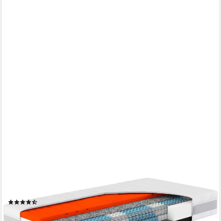
HN8 SCHLAFSYSTEME
Taschenfederkernmatratze Sleep Balance TFK, Wendematratze
mit 2 Härtegraden, 24 cm hoch, (1-tlg), in 90 x 200 cm und
vielen weiteren Größen erhältlich
(51)
ab 190,97 €
UVP
399,00 €