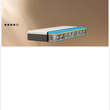
EMMA
Komfortschaummatratze Testsieger Original Classic Flip, Emma,
25 cm hoch, (1-tlg), Stiftung Warentest, ab 90x200cm und
weiteren Größen
(58)
ab 288,80 €
UVP
446,14 €
-35%
lieferbar - in 3-4 Werktagen bei dir