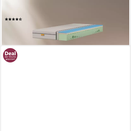
140x200 cm & weitere Größen, Emma, 18 cm hoch, Matratze
medium/hart, ergonomisch, atmungsaktiv, allergikergeeignet
(2305)
ab 189,00 €
UVP
257,13 €
-26%
lieferbar - in 3-4 Werktagen bei dir