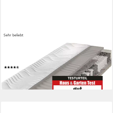
Sehr beliebt
BECO
Taschenfederkernmatratze Maxima Plus, Matratze in 90x200
und vielen weiteren Größen erhältlich!, 22 cm hoch, Matratze, 7
Zonen, 90x200 cm in H3 von Stiftung Warentest "GUT (1,8)"
(256)
ab 129,99 €
UVP
349,00 €
-63%
lieferbar - in 4-5 Werktagen bei dir