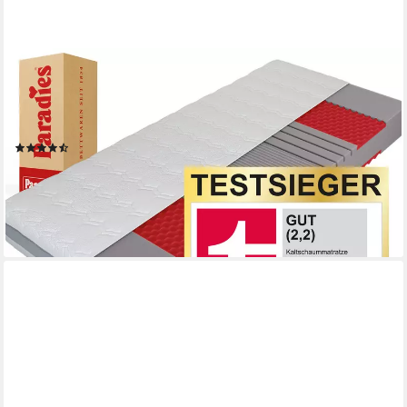
PARADIES
Kaltschaummatratze Neuheit: Prolife Supreme, Testsieger
Stiftung Warentest, Paradies, 22 cm hoch, Note GUT (2,2),
getestet in 90x200 cm, Härtegrad 3
(7)
ab 195,46 €
UVP
369,00 €
-47%
lieferbar - in 4-5 Werktagen bei dir