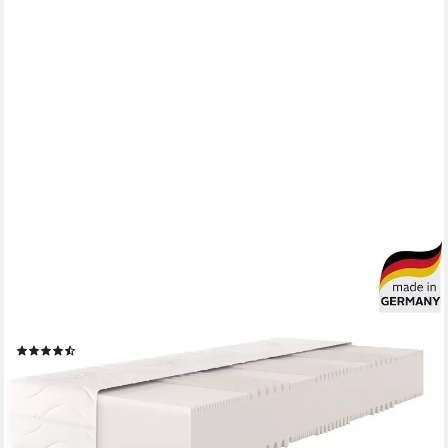
OTTO HOME
Komfortschaummatratze Essentials XXL, 7 Zonen Matratze
90x200, 140x200 cm & weitere Größen, 26 cm hoch, XXL
Höhe, flexibler HG bis 140 kg, ergonomisch, atmungsaktiv
(560)
ab 169,99 €
UVP
499,00 €
nur bis Dienstag
-66%
lieferbar in 2 Wochen