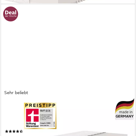
Sehr beliebt
OTTO HOME
Komfortschaummatratze Lasse, Matratze 90x200 cm, 140x200
cm & weitere Größen, in H2-H4, 22 cm hoch, Stiftung Warentest
"GUT (2,3)", getestet in 90x200, Härtegrad 4
(4770)