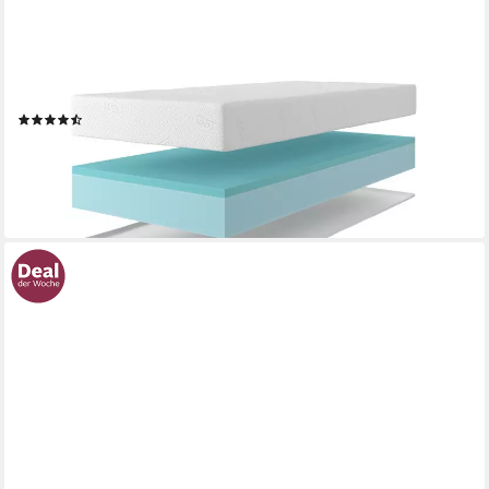
OTTO HOME
Gelschaummatratze Kniven, Matratze 90x200 cm, 140x200 cm
& weitere Größen, 17 cm hoch, Matratze H2-H4, ergonomisch,
allergiker geeignet (Hausstauballergiker)
(83)
ab 119,99 €
UVP
249,00 €
nur bis Dienstag
-52%
lieferbar - in 3-4 Werktagen bei dir