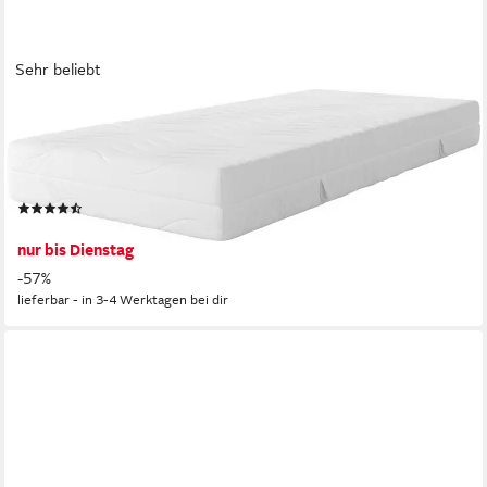
Sehr beliebt
OTTO HOME
Kaltschaummatratze Tornby, 90x200 cm, 140x200 cm & weitere
Größen, atmungsaktiv, 21 cm hoch, Wendematratze
H2+3/H3+4/H4+5, ergonomisch, langlebige Qualität (RG 39)
(552)
ab 189,99 €
UVP
439,00 €
nur bis Dienstag
-57%
lieferbar - in 3-4 Werktagen bei dir