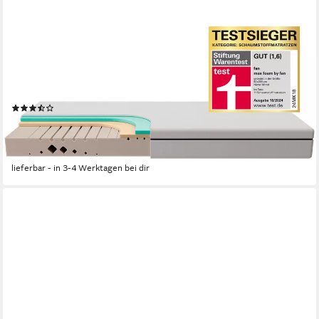
FAN
Komfortschaummatratze max foam by 5 Zonen Matratze
90x200 cm, 140x200 & weitere Größen, fan, 18 cm hoch,
Matratze, 90x200 cm von Stiftung Warentest "GUT (1,6)"
getestet
(27)
ab 146,51 €
UVP
249,90 €
nur bis Dienstag
-41%
lieferbar - in 3-4 Werktagen bei dir