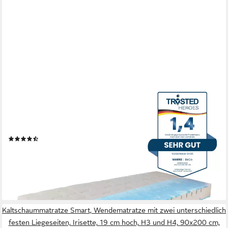
BECO
Gelschaummatratze GUMO, 7 Zonen Matratze 90x200,140x200
und mehr, weiche & feste Seite, 20 cm hoch, druckentlastende
Gelschaumauflage,atmungsaktiv, Partner-/Wendematratze
(1601)
ab 211,99 €
UVP
299,00 €
-29%
lieferbar - in 6-7 Werktagen bei dir
Kaltschaummatratze Smart, Wendematratze mit zwei unterschiedlich
festen Liegeseiten, Irisette, 19 cm hoch, H3 und H4, 90x200 cm,