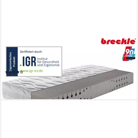
BRECKLE
Kaltschaummatratze Pro Body S 592, 7 Zonen Matratze 90x200
cm, 140x200 cm, 22 cm hoch, & weitere Größen, Matratze
H2/H3, ergonomisch, atmungsaktiv
(18)
ab 254,26 €
UVP
449,00 €
-43%
lieferbar - in 6-7 Werktagen bei dir