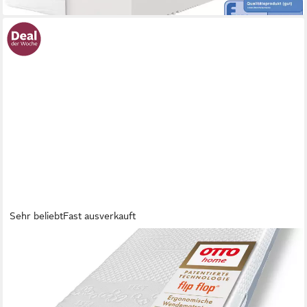
Sehr beliebt
Fast ausverkauft
OTTO HOME
Hybridschaum-Matratze Flipper, 90x200 cm, 140x200 cm &
mehr, langlebige Qualität (RG 39), 19 cm hoch, besondere,
ergonomische Schulterzone, H2+3/H3+4/H4+H5,
Wendematratze