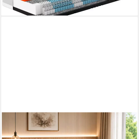
-52%
lieferbar - in 6-8 Werktagen bei dir
MATRATZEN PERFEKT
Taschenfederkernmatratze KÖLN, mit 7 ergonomische
Liegezonen im Federkern, BELASTBAR BIS 160 KG, 20 cm