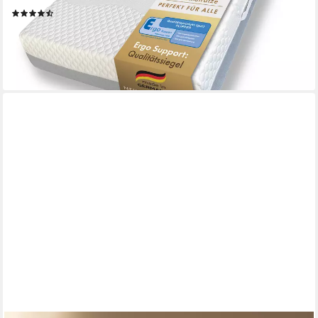
(169)
ab 199,99 €
UVP
499,00 €
nur bis Dienstag
-60%
lieferbar - in 3-4 Werktagen bei dir