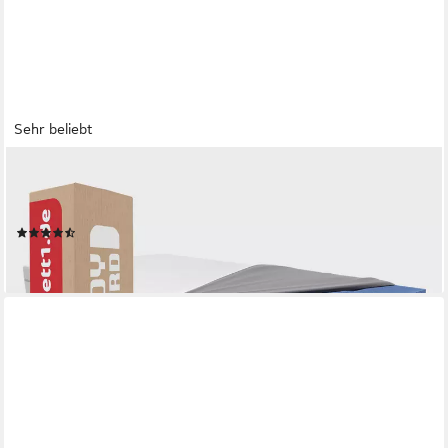
Sehr beliebt
BETT1.DE
Kaltschaummatratze BODYGUARD Anti-Kartell-Matratze, 18.5
cm hoch, atmungsaktiver HyBreeze® Funktionsbezug
(239)
ab 199,00 €
lieferbar - in 5-6 Werktagen bei dir