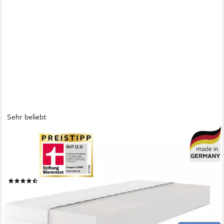
Sehr beliebt
OTTO HOME
Komfortschaummatratze Lasse, Matratze 90x200 cm, 140x200
cm & weitere Größen, in H2-H4, 22 cm hoch, Stiftung Warentest
"GUT (2,3)", getestet in 90x200, Härtegrad 4
(4770)
ab 159,99 €
UVP
419,00 €
nur bis Dienstag
-62%
lieferbar - in 2-3 Werktagen bei dir