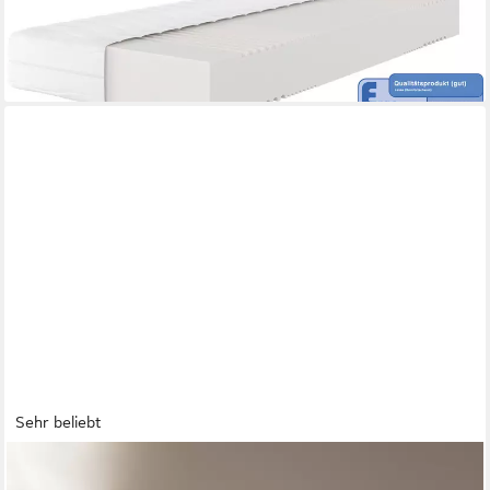
ab 159,99 €
UVP
419,00 €
nur bis Dienstag
-62%
lieferbar - in 2-3 Werktagen bei dir
Sehr beliebt
EMMA
Kaltschaummatratze One, 7 Zonen Matratze 90x200 cm,