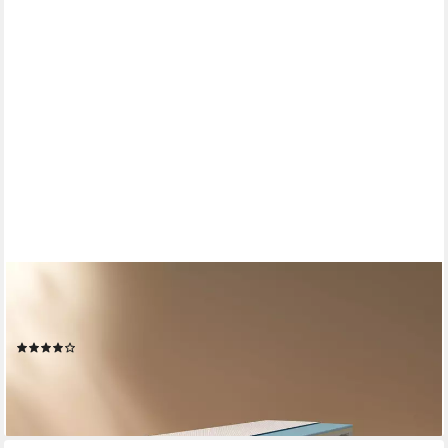
EMMA
Taschenfederkernmatratze 25, Emma, 25 cm hoch, (1-tlg), ab
90x200cm und weiteren Größen
(30)
ab 310,40 €
UVP
539,00 €
-42%
lieferbar - in 3-4 Werktagen bei dir