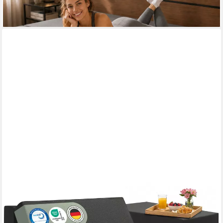
ab 119,90 €
lieferbar - in 2-3 Werktagen bei dir
BLUMTAL
Klappmatratze Klappmatratze- 3teilige Gästematratze klappbar
extra dick (14 cm), 14 cm hoch, (hautfreundlich & waschbar),