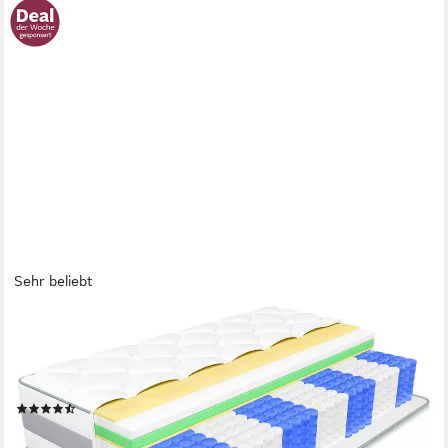
Sehr beliebt
HOMAVO
Taschenfederkernmatratze 7-Zonen Matratze, 10 Schichten aus
hochwertigem Material, Wendbar, 25 cm hoch, (Wendbar
H3/H4), INTEGRIERTER TOPPER
(1673)
ab 142,49 €
UVP
549,99 €
nur bis Dienstag