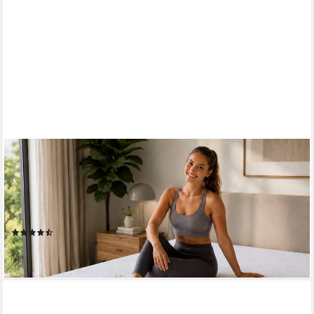
ARENSBERGER
Kaltschaummatratze ANNA Matratze, H3, NANOCELL
Gelschaum, 13 cm hoch, atmungsaktiv, 13 cm hoch, (120 x 200
cm, 120x200cm), Rollmatratze, Bezug waschbar 60°C, 90x200
140x200 & mehr
(57)
ab 69,90 €
lieferbar - in 2-3 Werktagen bei dir