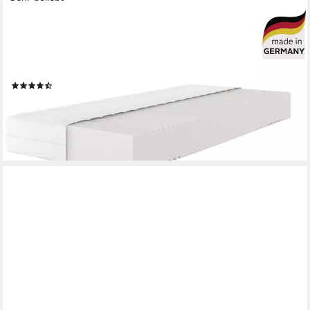
OTTO HOME
Komfortschaummatratze Lasse, Matratze 90x200 cm, 140x200
cm & weitere Größen, in H2-H4, 22 cm hoch, Stiftung Warentest
"GUT (2,3)", getestet in 90x200, Härtegrad 4
(4770)
ab 219,99 €
UVP
529,00 €
nur bis Dienstag
-58%
lieferbar in 2 Wochen