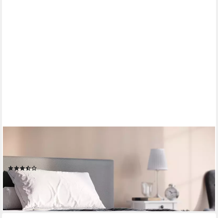
VITALISPA®
Kaltschaummatratze, Weiß, 120 x 200 cm 20cm Höhe, 20 cm
hoch
(101)
ab 129,90 €
UVP
162,90 €
-20%
lieferbar - in 2-3 Werktagen bei dir