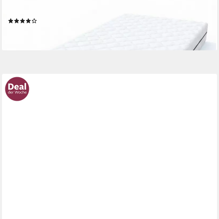
Härtegrade und Höhen - atmungsaktiv
(80)
ab 75,90 €
lieferbar - in 3-4 Werktagen bei dir