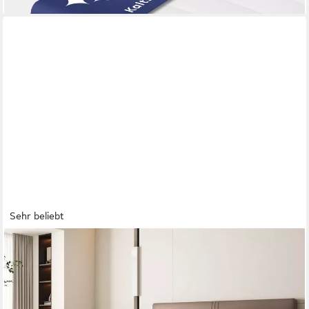
Sehr beliebt
HIAZURM
Taschenfederkernmatratze Matratze, 7-Zonen
Federkernmatratze Matratzen, 25 cm hoch,
(Orthopädisch,INTEGRIERTER TOPPER, mit Spannbettlaken,EU-
Qualitätszertifizierung, Atmungsaktiv), Matratze 120x200 cm, für