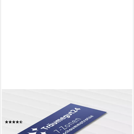
TRÄUMEGUT24
Kaltschaummatratze 7-Zonen mit zwei Liegeseiten - 90x200
120x200 140x200 160x200 180x200, verschiedene Größen,
Höhen und Härtegrade
(1007)
ab 89,90 €
lieferbar - in 3-4 Werktagen bei dir