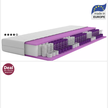
OTTO HOME
Taschenfederkernmatratze NEUHEIT: Torne 21, 7 Zonen
Matratze in 90x200 cm, 140x200 cm & mehr, 21 cm hoch,
Wendematratze H2/H3/H4, ergonomisch, 400 Federn (bei
100x200 cm)
(63)
ab 149,99 €
UVP
324,90 €
nur bis Dienstag
-54%
lieferbar - in 2-3 Werktagen bei dir