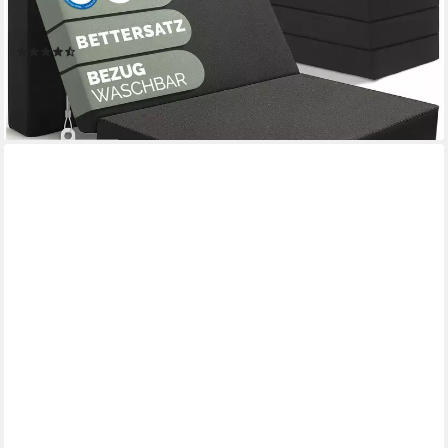
rückenfreundliche Faltmatratze Schaumstoff- Schlafmatratze +
Bezug
(8)
99,99 €
UVP
124,99 €
-20%
lieferbar - in 2-3 Werktagen bei dir