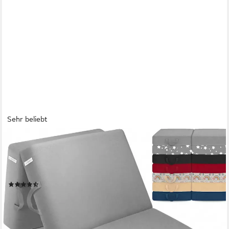
Sehr beliebt
ELONEO
Klappmatratze 3-teilig, Gästematratze mit extra dickem
Schaumstoff, 15 cm hoch, waschbarer Bezug, geeignet für
Hausstauballergiker, schadstoffgeprüft
(318)
ab 69,99 €
UVP
99,99 €
-30%
lieferbar - in 2-3 Werktagen bei dir