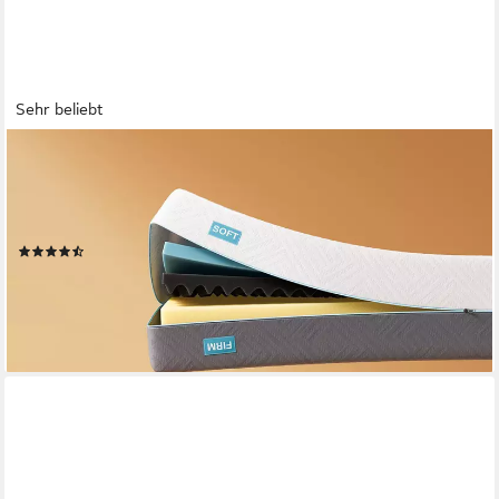
Sehr beliebt
CHICASA
Kaltschaummatratze 7-Zonen Matratze mit Bambuskohle-
Memory-Schaum, 21 cm hoch, (orthopädisch, H3 & H4),
ergonomisch mit atmungsaktivem Funktionsbezug
(207)
ab 149,99 €
UVP
669,99 €
nur bis Dienstag
-78%
lieferbar - in 4-5 Werktagen bei dir