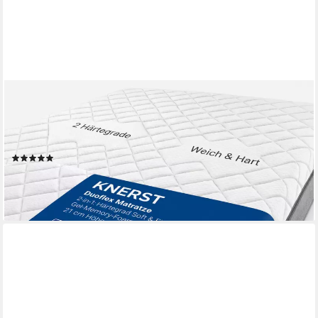
KNERST
Hybridschaum-Matratze mit Rundum-Reißverschluss komplett
abnehmbar Hygienisch waschbar 60 °C, 21 cm hoch, 7 Zonen,
90x200cm, Gel-Memory Foam, 2 Härtegrade, 2-in-1-Aufbau
(6)
ab 159,99 €
UVP
229,00 €
-30%
lieferbar - in 2-3 Werktagen bei dir