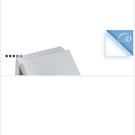
DAILYDREAM
Visco-Matratze, Faltbare Gästematratze mit visko. Schaumstoff,
Gästebett, 14 cm hoch
(2)
153,95 €
lieferbar - in 2-3 Werktagen bei dir