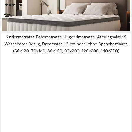
(696)
Kinder und Erwachsen
ab 129,99 €
UVP
459,99 €
-72%
lieferbar - in 9-11 Werktagen bei dir
Kindermatratze Babymatratze, Jugendmatratze, Atmungsaktiv &
Waschbarer Bezug, Dreamstar, 13 cm hoch, ohne Spannbettlaken
(60x120, 70x140, 80x160, 90x200, 120x200, 140x200)