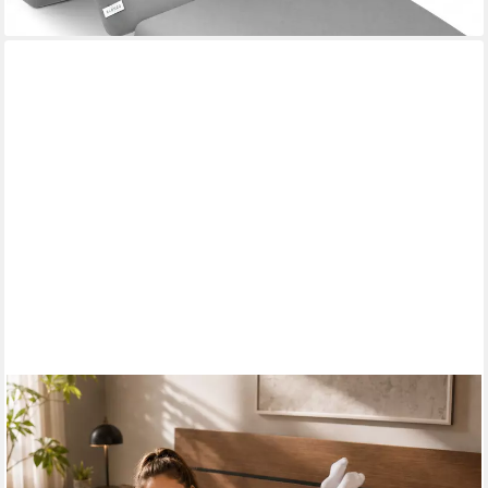
ARENSBERGER
Klappmatratze LUISA Gästematratze, 3-fach faltbar, Gel Memory
Foam, 15 cm hoch, 15 cm hoch, (120 x 200 cm, 120x200cm), 4
Schichten, Tragetasche, platzsparend, 90x200 140x200 & mehr