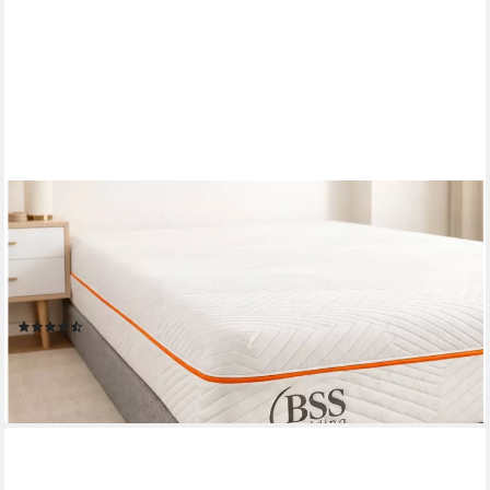
POINTHOME
Kaltschaummatratze, 7 Zonen Wendematratze, Matratze Sale,
Waschbarer Bezug, 22 cm hoch, (90x200 cm, Wendbare
Kaltschaummatratze, Elite Matratze, Doppelt Gewebte Jacquard-
Bezug, Anti-Rutsch-Unterseite), Reißverschlussbezug
(14)
ab 190,00 €
UVP
315,00 €
-40%
lieferbar - in 3-4 Werktagen bei dir