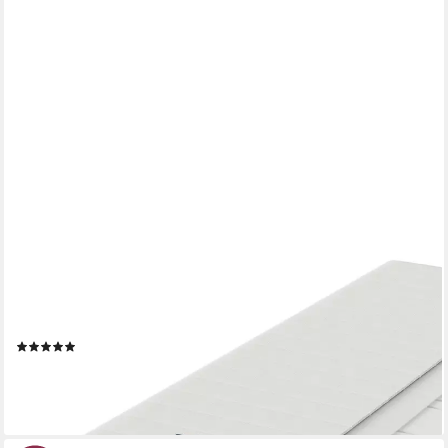
NAPSIE
Kaltschaummatratze 7-Zonen Rollmatratze mit waschbarem
Bezug, 12 / 16 / 18 / 22 cm Höhe, H3, Ergonomische Allround-
Matratze für komfortablen Schlaf im Alltag
(13)
ab 95,99 €
UVP
209,99 €
-54%
lieferbar - in 3-4 Werktagen bei dir