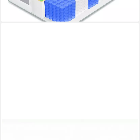
-74%
lieferbar - in 4-5 Werktagen bei dir
MSS E.K.
Kaltschaummatratze 7 Zonen ergonomisch H2 H3 H4 H5 H6 -
90x200 120x200 140x200 180x200, verschiedene Größen,