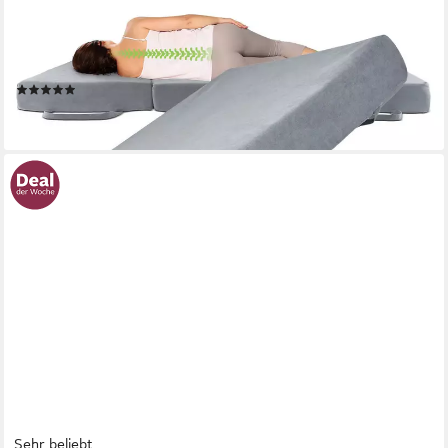
HERLAG
Klappmatratze Gästebett Visco, 14 cm hoch, (verschiedene
Größen), Memory Foam
(15)
139,90 €
lieferbar - in 3-4 Werktagen bei dir
Sehr beliebt