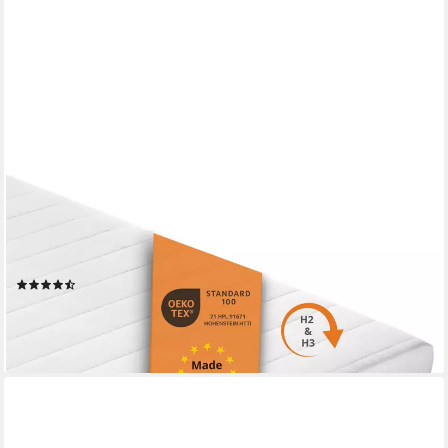
SLEEPLING
Kaltschaummatratze mit 7-Zonen und zwei unterschiedlich
festen Liegeseiten, beidseitig nutzbar (H2/H3), ergonomisch
optimiert & atmungsaktiv
(69)
ab 109,99 €
UVP
169,99 €
-35%
lieferbar - in 2-3 Werktagen bei dir