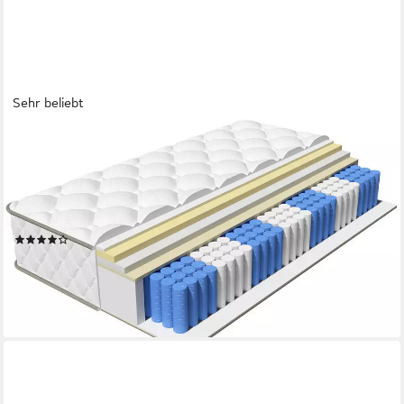
Sehr beliebt
LEXZURN
Taschenfederkernmatratze Matratze, 7 Zone Federkernmatratze
Matratzen mit Spannbettlaken, 22 cm hoch, (Atmungsaktiv,
Rückenentlastung, Orthopädisch, Matratze 90x200 cm),
Taschenfederkernmatratze
(908)
ab 89,88 €
UVP
299,99 €
nur diesen Monat
-70%
lieferbar - in 6-7 Werktagen bei dir