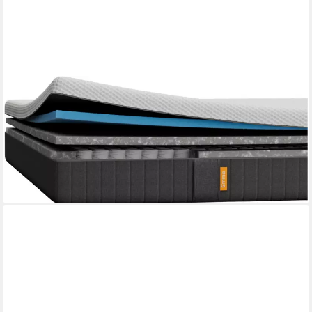
EMMA
Hybridmatratze NEUHEIT: Original Lite Matratze, Emma, 22 cm
hoch, 3-Zonen-Federn, Airgocell®-Schaum, atmungsaktiv,
waschbar, 22 cm.
ab 376,49 €
UVP
446,14 €
-16%
lieferbar - in 3-4 Werktagen bei dir