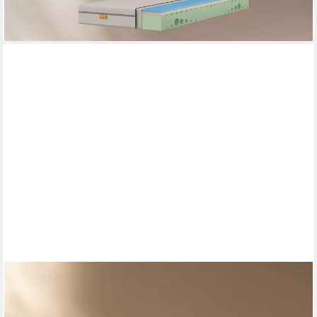
-43%
lieferbar - in 6-8 Werktagen bei dir
EMMA
Komfortschaummatratze Testsieger Original Classic Flip, Emma,
25 cm hoch, (1-tlg), Stiftung Warentest, ab 90x200cm und