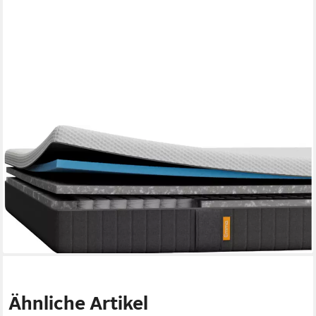
EMMA
Hybridmatratze NEUHEIT: Original Lite Matratze, Emma, 22 cm
hoch, 3-Zonen-Federn, Airgocell®-Schaum, atmungsaktiv,
waschbar, 22 cm.
ab 634,49 €
UVP
715,37 €
-11%
lieferbar - in 3-4 Werktagen bei dir
Ähnliche Artikel