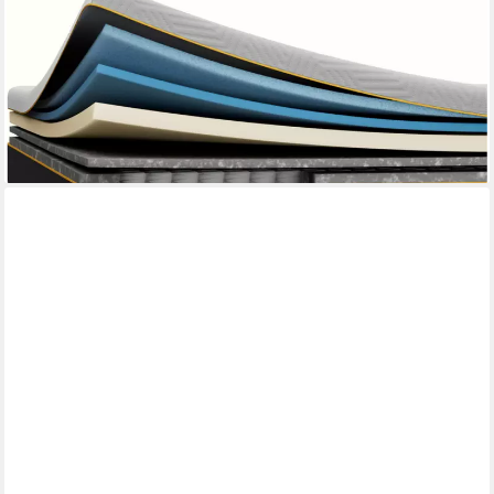
EMMA
Hybridmatratze NEUHEIT: Original Pro Matratze, Emma, 27 cm
hoch, 7-Zonen-Komfort, MemoryAdapt-Schaum, Randschutz,
waschbarer Bezug
ab 952,49 €
UVP
1.879,98 €
-49%
lieferbar - in 3-4 Werktagen bei dir