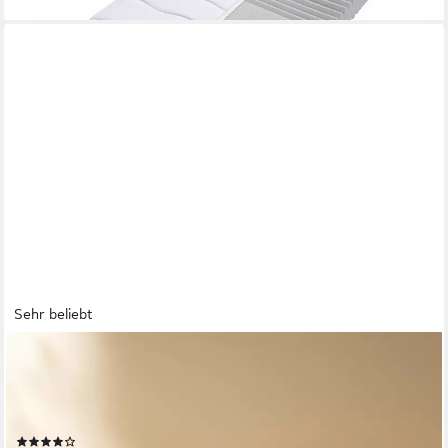
Sehr beliebt
EMMA
Topper Emma Original Topper, 6 cm hoch, Kaltschaum,
Viscoschaum, (1-tlg), Wendbarer Topper, in 9x90x200cm und
weiteren Größen
(202)