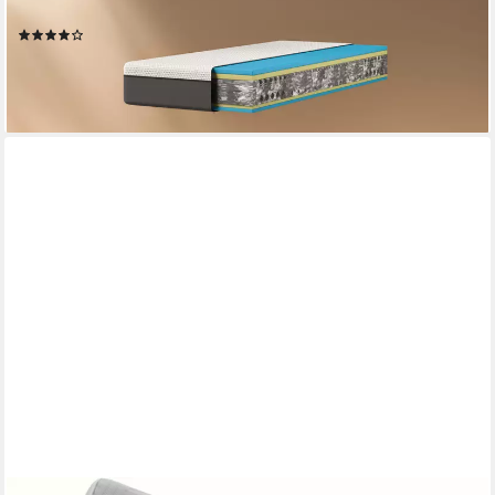
weiteren Größen
(58)
ab 451,20 €
UVP
715,91 €
-37%
lieferbar - in 3-4 Werktagen bei dir