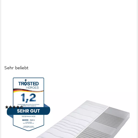
Sehr beliebt
BECO
Komfortschaummatratze Matratze Selection MF, Matratze in
90x200 cm und weiteren Größen, Matratze in zwei Höhen 14
oder 22 cm !
(2685)
ab 83,66 €
UVP
149,00 €
-44%
lieferbar - in 4-5 Werktagen bei dir