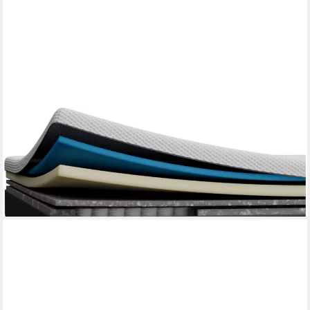
EMMA
Hybridmatratze NEUHEIT: Original Matratze, Emma, 25 cm hoch,
5-Zonen-Federn, Randschutz, waschbar, 25 cm
ab 793,49 €
UVP
1.133,32 €
-30%
lieferbar - in 3-4 Werktagen bei dir