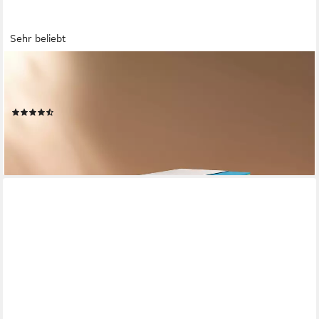
Sehr beliebt
EMMA
Taschenfederkernmatratze One, Emma, 18 cm hoch, (1-tlg), 5
Zonen, ab 90x200cm und weiteren Größen
(82)
ab 382,99 €
UVP
579,00 €
-34%
lieferbar - in 3-4 Werktagen bei dir