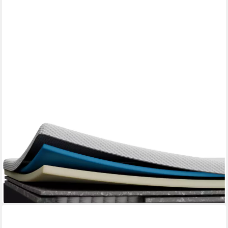
EMMA
Hybridmatratze NEUHEIT: Original Matratze, Emma, 25 cm hoch,
5-Zonen-Federn, Randschutz, waschbar, 25 cm
ab 435,99 €
UVP
583,32 €
-25%
lieferbar - in 3-4 Werktagen bei dir