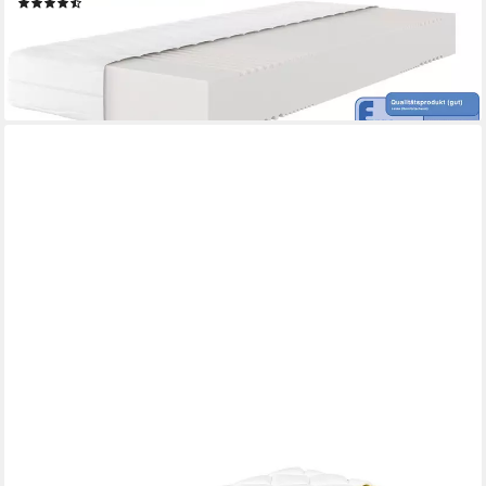
(4770)
ab 159,99 €
UVP
419,00 €
nur bis Dienstag
-62%
lieferbar - in 2-3 Werktagen bei dir
HOMAVO