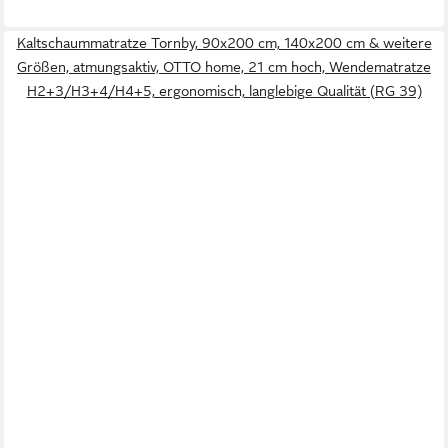
Kaltschaummatratze Tornby, 90x200 cm, 140x200 cm & weitere
Größen, atmungsaktiv, OTTO home, 21 cm hoch, Wendematratze
H2+3/H3+4/H4+5, ergonomisch, langlebige Qualität (RG 39)