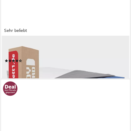
Sehr beliebt
BETT1.DE
Kaltschaummatratze BODYGUARD Anti-Kartell-Matratze, 18.5
cm hoch, atmungsaktiver HyBreeze® Funktionsbezug
(239)
ab 199,00 €
lieferbar - in 5-6 Werktagen bei dir