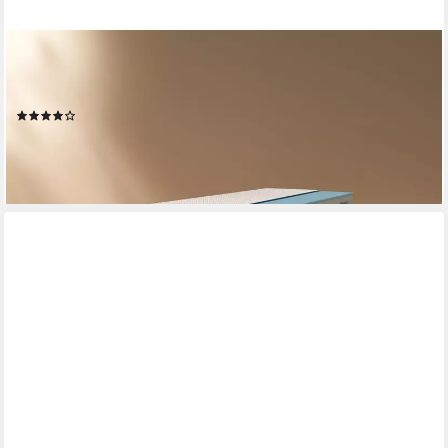
EMMA
Taschenfederkernmatratze 25, Emma, 25 cm hoch, (1-tlg), ab
90x200cm und weiteren Größen
(30)
ab 549,60 €
UVP
909,00 €
-40%
lieferbar - in 3-4 Werktagen bei dir