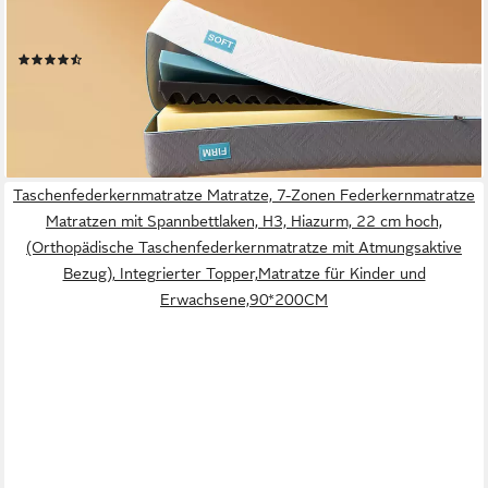
Memory-Schaum, 21 cm hoch, (orthopädisch, H3 & H4),
ergonomisch mit atmungsaktivem Funktionsbezug
(207)
ab 109,99 €
UVP
499,99 €
nur bis Dienstag
-78%
lieferbar - in 4-5 Werktagen bei dir
Taschenfederkernmatratze Matratze, 7-Zonen Federkernmatratze
Matratzen mit Spannbettlaken, H3, Hiazurm, 22 cm hoch,
(Orthopädische Taschenfederkernmatratze mit Atmungsaktive
Bezug), Integrierter Topper,Matratze für Kinder und
Erwachsene,90*200CM