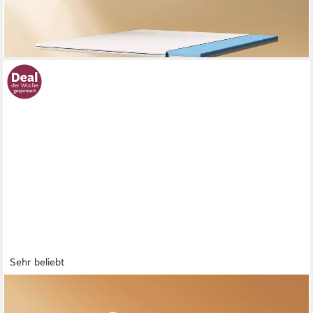
ab 158,95 €
UVP
199,00 €
-20%
lieferbar - in 3-4 Werktagen bei dir
Sehr beliebt
CHICASA
Kaltschaummatratze 7-Zonen Matratze mit Bambuskohle-