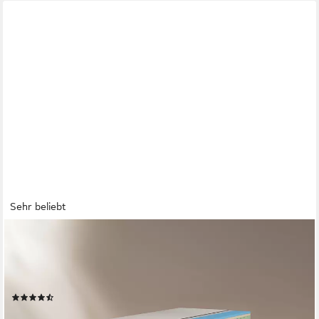
Sehr beliebt
EMMA
Kaltschaummatratze One, 7 Zonen Matratze 90x200 cm,
140x200 cm & weitere Größen, Emma, 18 cm hoch, Matratze
medium/hart, ergonomisch, atmungsaktiv, allergikergeeignet
(2305)
ab 259,00 €
UVP
455,29 €