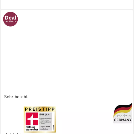
Sehr beliebt
OTTO HOME
Komfortschaummatratze Lasse, Matratze 90x200 cm, 140x200
cm & weitere Größen, in H2-H4, 22 cm hoch, Stiftung Warentest
"GUT (2,3)", getestet in 90x200, Härtegrad 4