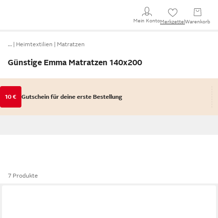
Mein Konto
Merkzettel
Warenkorb
…
Heimtextilien
Matratzen
Günstige Emma Matratzen 140x200
10 €
Gutschein für deine erste Bestellung
7 Produkte