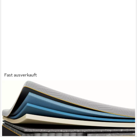
Fast ausverkauft
EMMA
Hybridmatratze NEUHEIT: Original Pro Matratze, Emma, 27 cm
hoch, 7-Zonen-Komfort, MemoryAdapt-Schaum, Randschutz,
waschbarer Bezug
ab 535,49 €
UVP
1.039,98 €
-49%
lieferbar - in 3-4 Werktagen bei dir