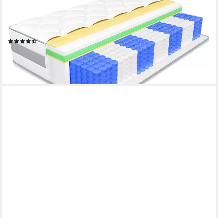
Taschenfederkernmatratze 7-Zonen Matratze, 10 Schichten aus
hochwertigem Material, Wendbar, 25 cm hoch, (Wendbar
H3/H4), INTEGRIERTER TOPPER
(1671)
ab 139,99 €
UVP
399,99 €
-65%
leider ausverkauft