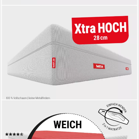
BETT1.DE
Boxspringmatratze BODYGUARD Boxspring Matratze Weich, 28
cm hoch, atmungsaktiver HyBreeze® Funktionsbezug, aus 100 %
QXSchaum®
(3)