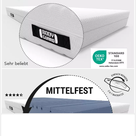
Sehr beliebt
BETT1.DE
Kaltschaummatratze BODYGUARD Anti-Kartell-Matratze, 18.5
cm hoch, atmungsaktiver HyBreeze® Funktionsbezug
(239)
ab 199,00 €
lieferbar - in 5-6 Werktagen bei dir