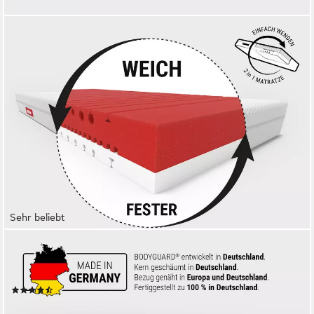
Sehr beliebt
BETT1.DE
Kaltschaummatratze BODYGUARD Anti-Kartell-Matratze Weich,
18.5 cm hoch, atmungsaktiver HyBreeze® Funktionsbezug
(33)
ab 199,00 €