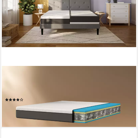
EMMA
Komfortschaummatratze Testsieger Original Classic Flip, Emma,
25 cm hoch, (1-tlg), Stiftung Warentest, ab 90x200cm und
weiteren Größen
(58)
ab 288,80 €
UVP
446,14 €
-35%
lieferbar - in 3-4 Werktagen bei dir