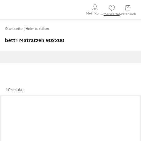
Mein Konto
Merkzettel
Warenkorb
Startseite
Heimtextilien
bett1 Matratzen 90x200
4 Produkte