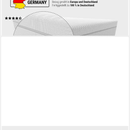
hoch, atmungsaktiver HyBreeze® Funktionsbezug, aus 100 %
QXSchaum®
(60)
ab 339,00 €
lieferbar - in 5-6 Werktagen bei dir