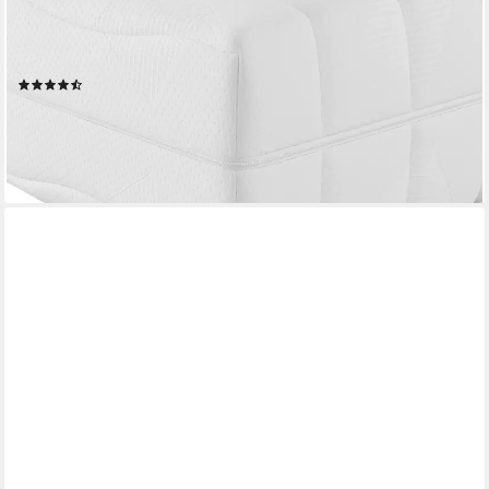
Komfortschaummatratze Lasse, Matratze 90x200 cm, 140x200
cm & weitere Größen, in H2-H4, 22 cm hoch, Stiftung Warentest
"GUT (2,3)", getestet in 90x200, Härtegrad 4
(4770)
ab 159,99 €
UVP
419,00 €
nur bis Dienstag
-62%
lieferbar - in 2-3 Werktagen bei dir