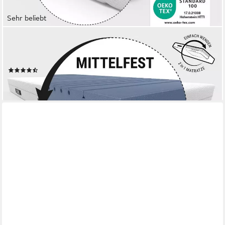
Sehr beliebt
BETT1.DE
Kaltschaummatratze BODYGUARD Anti-Kartell-Matratze, 18.5
cm hoch, atmungsaktiver HyBreeze® Funktionsbezug
(239)
ab 199,00 €
lieferbar - in 5-6 Werktagen bei dir