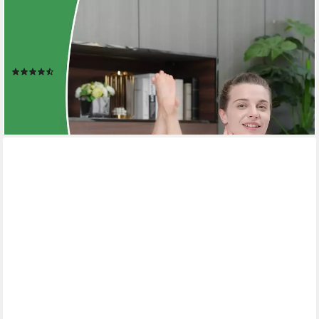
HOMAVO
Taschenfederkernmatratze 7-Zonen Matratze, 10 Schichten aus
hochwertigem Material, Wendbar, 25 cm hoch, (Wendbar
H3/H4), INTEGRIERTER TOPPER
(1669)
ab 139,99 €
UVP
399,99 €
-65%
leider ausverkauft