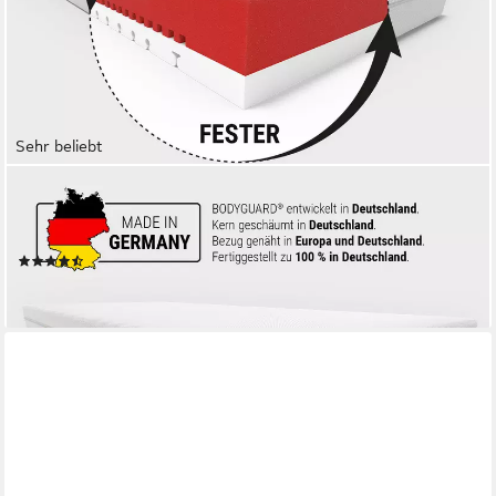
Sehr beliebt
BETT1.DE
Kaltschaummatratze BODYGUARD Anti-Kartell-Matratze Weich,
18.5 cm hoch, atmungsaktiver HyBreeze® Funktionsbezug
(33)
ab 199,00 €
lieferbar - in 5-6 Werktagen bei dir