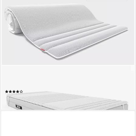
BETT1.DE
Topper BODYGUARD Matratzentopper, Kaltschaum,
ergonomisch, mit Befestigungsschlaufen, 90x200 und mehr
(16)
ab 109,00 €
lieferbar - in 5-6 Werktagen bei dir