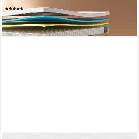
Zonen, ab 90x200cm und weiteren Größen
(82)
ab 282,99 €
UVP
349,00 €
-19%
lieferbar - in 3-4 Werktagen bei dir