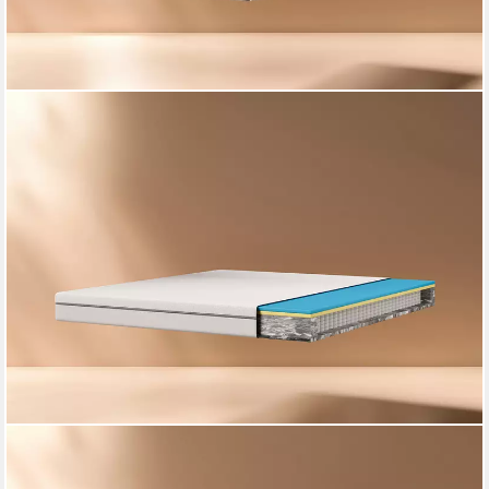
EMMA
Taschenfederkernmatratze One, Emma, 18 cm hoch, (1-tlg), 5