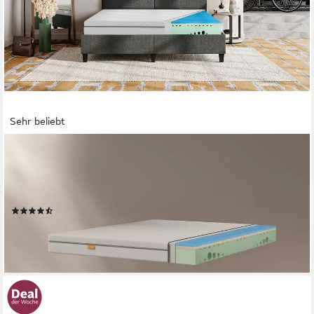
Sehr beliebt
EMMA
Kaltschaummatratze One, 7 Zonen Matratze 90x200 cm,
140x200 cm & weitere Größen, Emma, 18 cm hoch, Matratze
medium/hart, ergonomisch, atmungsaktiv, allergikergeeignet
(2305)
ab 159,00 €
UVP
257,13 €
-38%
lieferbar - in 3-4 Werktagen bei dir