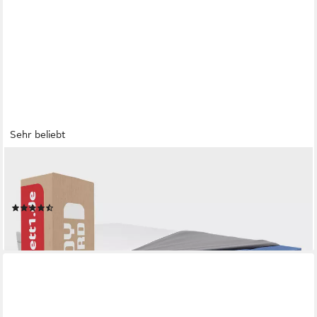
Sehr beliebt
BETT1.DE
Kaltschaummatratze BODYGUARD Anti-Kartell-Matratze, 18.5
cm hoch, atmungsaktiver HyBreeze® Funktionsbezug
(239)
ab 349,00 €
lieferbar - in 5-6 Werktagen bei dir