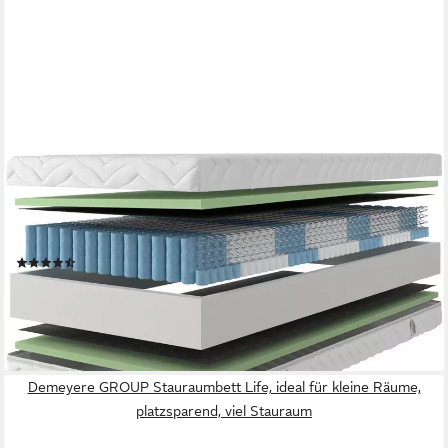
OTTO HOME
Taschenfederkernmatratze Sonet 24, 7 Zonen Matratze 90x200
cm, 140x200 cm & mehr, 24 cm hoch, Wendematratze
H2/H3/H4, ergonomisch, 1000 Federn (bei 100x200 cm)
(130)
ab 159,99 €
UVP
349,90 €
nur bis Dienstag
-54%
lieferbar - in 2-3 Werktagen bei dir
Demeyere GROUP Stauraumbett Life, ideal für kleine Räume,
platzsparend, viel Stauraum