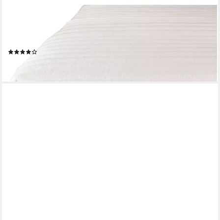
MATRATZENHELD
Kaltschaummatratze 7-Zonen Matratze Wellness - H2, H3, H4 &
H5, 18 cm hoch, verschiedene Größen & Härtegrade -
atmungsaktiv, allergikergeeignet
(168)
ab 139,99 €
lieferbar - in 3-4 Werktagen bei dir