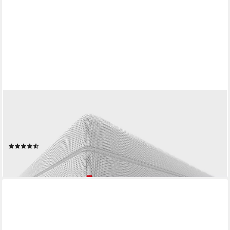
BETT1.DE
Boxspringmatratze BODYGUARD Boxspring Matratze, 28 cm
hoch, atmungsaktiver HyBreeze® Funktionsbezug, aus 100 %
QXSchaum®
(60)
ab 339,00 €
lieferbar - in 5-6 Werktagen bei dir