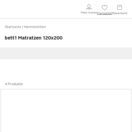
Mein Konto
Merkzettel
Warenkorb
Startseite
Heimtextilien
bett1 Matratzen 120x200
4 Produkte