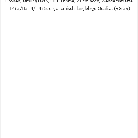
Größen, atmungsaktiv, OTTO home, 21 cm hoch, Wendematratze
H2+3/H3+4/H4+5, ergonomisch, langlebige Qualität (RG 39)