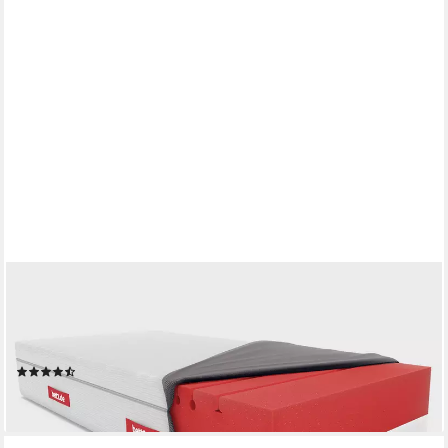
BETT1.DE
Boxspringmatratze BODYGUARD Boxspring Matratze Weich, 28
cm hoch, atmungsaktiver HyBreeze® Funktionsbezug, aus 100 %
QXSchaum®
(3)
ab 439,00 €
lieferbar - in 5-6 Werktagen bei dir