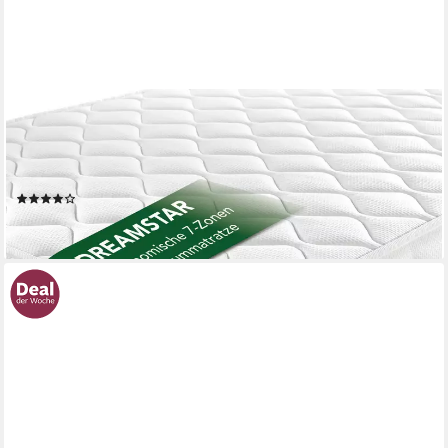
DREAMSTAR
Kaltschaummatratze 7-Zonen - zwei Liegeseiten - 80x200
90x190 90x200 120x200 140x200, verschiedene Größen,
Höhen und Härtegrade - ergonomisch, H2 H3 H4
(2561)
ab 134,99 €
lieferbar - in 3-4 Werktagen bei dir