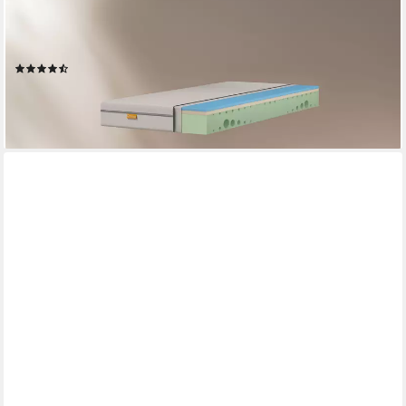
Kaltschaummatratze One, 7 Zonen Matratze 90x200 cm,
140x200 cm & weitere Größen, Emma, 18 cm hoch, Matratze
medium/hart, ergonomisch, atmungsaktiv, allergikergeeignet
(2305)
ab 199,00 €
UVP
381,17 €
-48%
lieferbar - in 3-4 Werktagen bei dir