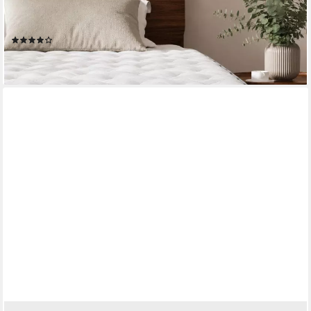
200 cm, 120x200cm), Rollmatratze, 25 cm hoch, atmungsaktiv,
90x200 140x200 & mehr
(929)
ab 169,80 €
lieferbar - in 2-3 Werktagen bei dir