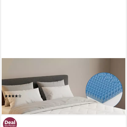
ARENSBERGER
Kaltschaummatratze Matratze FLEXX, 25cm hoch,
Kaltschaummatratze Schaummatratze H2 H3, 25 cm hoch,
(Matratze 120 x 200 cm), wendbar mit 7 Zonen &
Memoryschaum Memoryfoam, atmungsaktiv, 120x200cm
(241)
ab 179,90 €
lieferbar - in 2-3 Werktagen bei dir