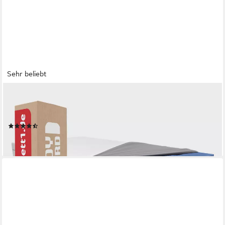
Sehr beliebt
BETT1.DE
Kaltschaummatratze BODYGUARD Anti-Kartell-Matratze, 18.5
cm hoch, atmungsaktiver HyBreeze® Funktionsbezug
(239)
ab 199,00 €
lieferbar - in 5-6 Werktagen bei dir