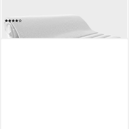
BETT1.DE
Topper BODYGUARD Matratzentopper, Kaltschaum,
ergonomisch, mit Befestigungsschlaufen, 90x200 und mehr
(16)
ab 109,00 €
lieferbar - in 5-6 Werktagen bei dir