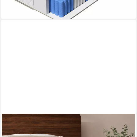
-70%
lieferbar - in 6-7 Werktagen bei dir
ARENSBERGER
Taschenfederkernmatratze VIKTORIA Matratze, H2 H3 H4,
integrierter Gelschaum Topper, Federkern, 25 cm hoch, (120 x