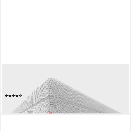
BETT1.DE
Boxspringmatratze BODYGUARD Boxspring Matratze, 28 cm
hoch, atmungsaktiver HyBreeze® Funktionsbezug, aus 100 %
QXSchaum®
(60)
ab 439,00 €
lieferbar - in 5-6 Werktagen bei dir