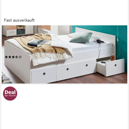
Fast ausverkauft
ARTHUR BERNDT
Stauraumbett Rosanna, Jugendbett mit viel Stauraum, 2 Breiten
(90cm + 120cm), mit Melamin-Oberfläche, 3 Schubkästen auf
Rollen, MADE IN GERMANY
(64)
ab 261,62 €
lieferbar - in 6-8 Werktagen bei dir