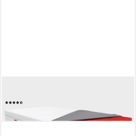
BETT1.DE
Kaltschaummatratze BODYGUARD Anti-Kartell-Matratze Weich,
18.5 cm hoch, atmungsaktiver HyBreeze® Funktionsbezug
(34)
ab 349,00 €
lieferbar - in 5-6 Werktagen bei dir