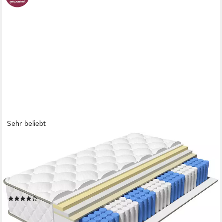
Sehr beliebt
LEXZURN
Taschenfederkernmatratze Matratze, 7 Zone Federkernmatratze
Matratzen mit Spannbettlaken, 22 cm hoch, (Atmungsaktiv,
Rückenentlastung, Orthopädisch, Matratze 90x200 cm),
Taschenfederkernmatratze
(914)
ab 89,88 €
UVP
299,99 €
nur diesen Monat