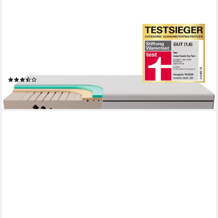
FAN
Komfortschaummatratze max foam by 5 Zonen Matratze
90x200 cm, 140x200 & weitere Größen, fan, 18 cm hoch,
Matratze, 90x200 cm von Stiftung Warentest "GUT (1,6)"
getestet
(27)
ab 377,95 €
lieferbar in 6 Wochen