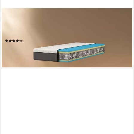
EMMA
Komfortschaummatratze Testsieger Original Classic Flip, Emma,
25 cm hoch, (1-tlg), Stiftung Warentest, ab 90x200cm und
weiteren Größen
(58)
ab 288,80 €
UVP
446,14 €
-35%
lieferbar - in 3-4 Werktagen bei dir