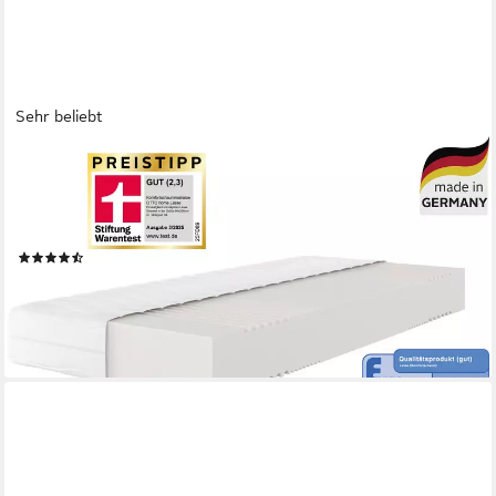
Sehr beliebt
OTTO HOME
Komfortschaummatratze Lasse, Matratze 90x200 cm, 140x200
cm & weitere Größen, in H2-H4, 22 cm hoch, Stiftung Warentest
"GUT (2,3)", getestet in 90x200, Härtegrad 4
(4771)
ab 159,99 €
UVP
419,00 €
nur bis Dienstag
-62%
lieferbar - in 2-3 Werktagen bei dir