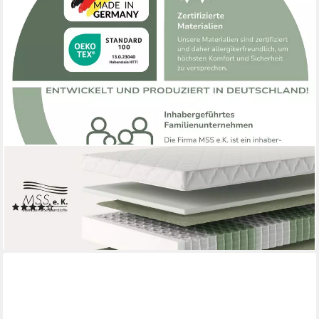
MSS E.K.
Taschenfederkernmatratze MEDIC H2 / H3 / H4 / H5 / H5-XL,
20 cm hoch, Höhe: ca. 21 cm, 90 x 200 cm, H5
(146)
ab 163,99 €
lieferbar - in 4-5 Werktagen bei dir