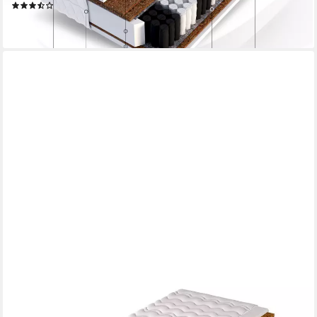
(20)
ab 205,00 €
lieferbar - in 2-3 Werktagen bei dir