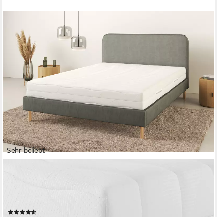
Sehr beliebt
OTTO HOME
Komfortschaummatratze Lasse, Matratze 90x200 cm, 140x200
cm & weitere Größen, in H2-H4, 22 cm hoch, Stiftung Warentest
"GUT (2,3)", getestet in 90x200, Härtegrad 4
(4770)