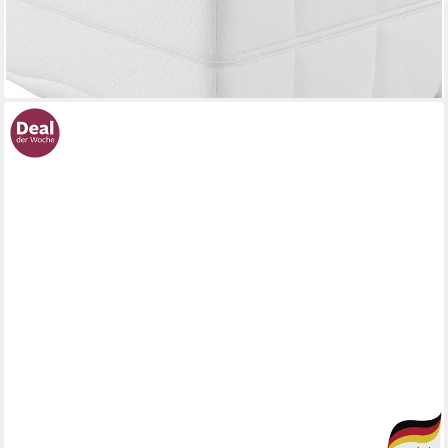
ab 159,99 €
UVP
419,00 €
nur bis Dienstag
-62%
lieferbar - in 2-3 Werktagen bei dir