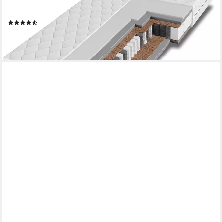
unterschiedlich feste Liegeseiten, Wendematratze, Größe: 90 x
200 cm, H1 + H2 Basic
(6)
ab 186,70 €
(0,93 €/ 1 Stk)
lieferbar - in 3-4 Werktagen bei dir