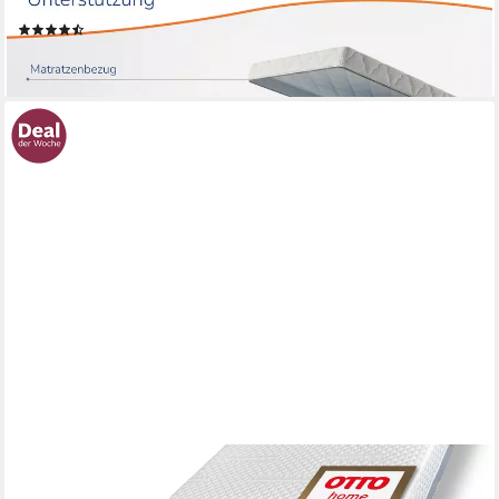
abnehmbarer Bezug
(24)
ab 118,99 €
lieferbar - in 4-5 Werktagen bei dir