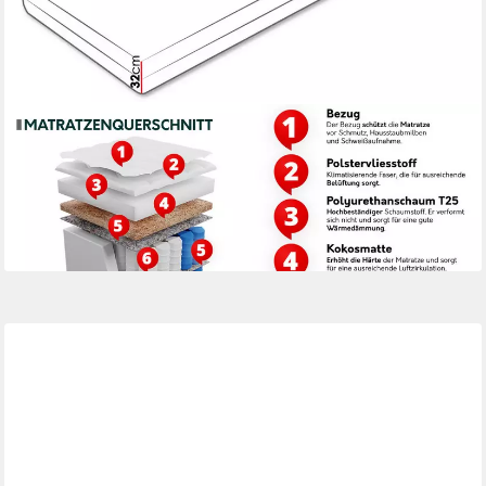
MIRJAN24
Taschenfederkernmatratze Koko Superking, 32 cm hoch,
(Taschenfederkern, Polyurethanschaumstoff, Kokosmatte),
Beidseitig verwendbar, 7-Zonen, Antiallergische
ab 289,00 €
lieferbar - in 9-11 Werktagen bei dir