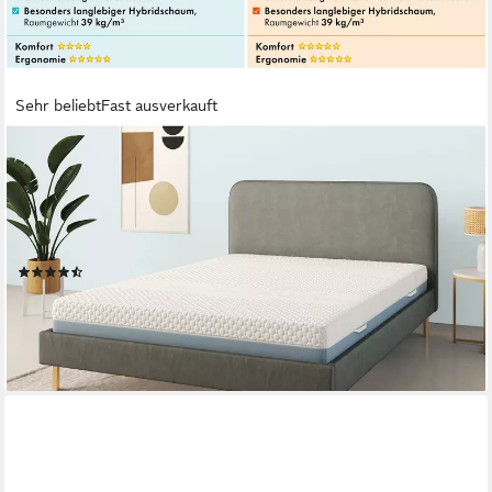
Sehr beliebt
Fast ausverkauft
OTTO HOME
Hybridschaum-Matratze Flipper, 90x200 cm, 140x200 cm &
mehr, langlebige Qualität (RG 39), 19 cm hoch, besondere,
ergonomische Schulterzone, H2+3/H3+4/H4+H5,
Wendematratze
(169)
ab 199,99 €
UVP
499,00 €
nur bis Dienstag
-60%
lieferbar - in 3-4 Werktagen bei dir