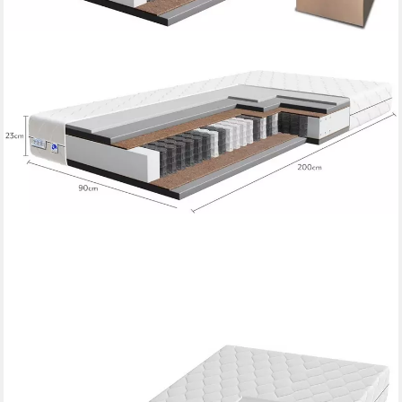
TULENA
Taschenfederkernmatratze orthopädische 7-Zonen, zwei