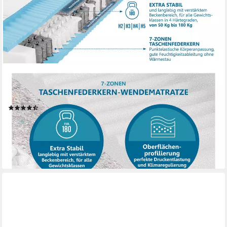
BECO
Taschenfederkernmatratze BodyMax, 22 cm hoch, komfortable
Matratze in 90x200, 140x200 cm und weiteren Größen
(741)
ab 252,92 €
UVP
349,00 €
-28%
lieferbar - in 6-7 Werktagen bei dir