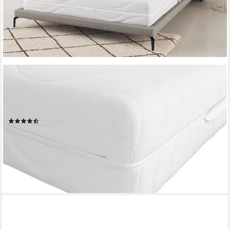
OTTO HOME
Komfortschaummatratze NEUHEIT, PREMIUM Lasse, Matratze
90x200 cm & weitere Größen, 28 cm hoch, H2-H4,
ergonomisch, atmungsaktiv, langlebige Qualität
(50)
ab 219,99 €
UVP
499,00 €
nur bis Dienstag
-56%
lieferbar in 2 Wochen