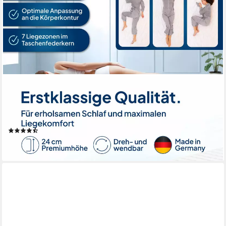
AM QUALITÄTSMATRATZEN
Taschenfederkernmatratze 1000 Federn, 7-Zonen
Federkernmatratze, Besonders Anpassungsfähig, 24 cm hoch,
90x200 cm
(25)
ab 392,99 €
lieferbar - in 6-8 Werktagen bei dir