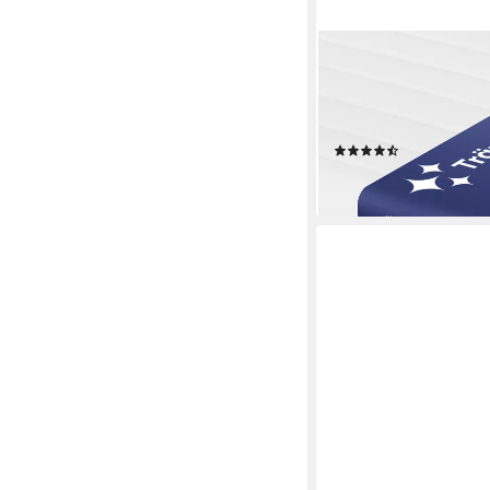
TRÄUMEGUT24
Kaltschaummatratze 7-
90x200 120x200 140
verschiedene Größen
(999)
ab 86,90 €
lieferbar - in 3-4 Werktag