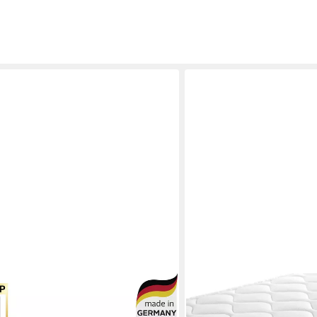
DREAMSTAR
ze Lasse, Matratze 90x200 cm,
Kaltschaummatratze 7-Zon