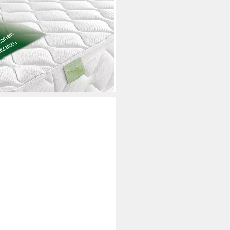
40x200, verschiedene Größen,
ergonomisch, H2 H3 H4
i dir