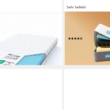
Sehr beliebt
CHICASA
7 Zonen ergonomisch H2 H3 H4 H5
Kaltschaummatratze 7-Zon
 140x200 180x200, verschiedene
Memory-Schaum, 21 cm hoc
nd Höhen - atmungsaktiv
ergonomisch mit atmungsa
(204)
ab 149,99 €
UVP
669,99 €
en bei dir
nur bis Dienstag
-78%
lieferbar - in 5-6 Werktagen be