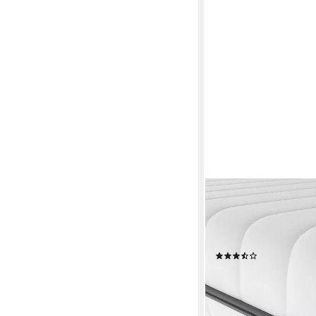
BECO
Kaltschaummatratze 1
120x200, Härtegrad H
in Germany, atmungsa
(20)
ab 149,99 €
UVP
249,9
-40%
lieferbar - in 5-6 Werktag