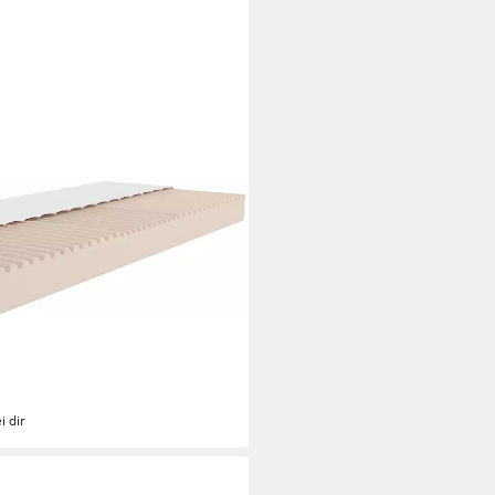
IT: Livja 16, 7-Zonen Matratze
mehr, 16 cm hoch, (1-tlg),
h, atmungsaktiv, in 2
i dir