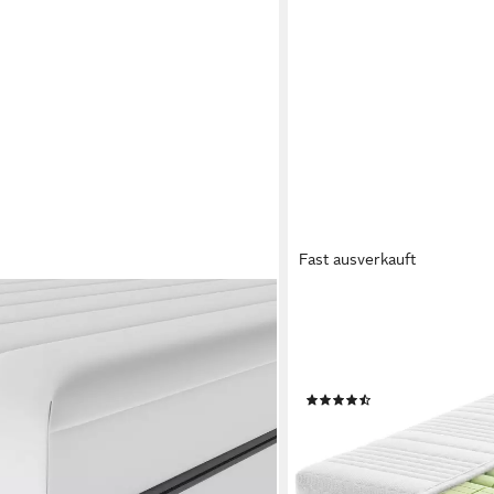
Fast ausverkauft
RAVENSBERGER MATRATZE
8cm, 18 cm hoch, (7 Zonen Matratze
Kaltschaummatratze Kalt
3&H4), 2 in 1 Wendematratze, made
Härtegrad H4 (18 cm hoch
ktiver Bezug
120x200 cm mit Baumwoll
(3)
ab 389,00 €
0 €
lieferbar - in 4-5 Werktagen be
en bei dir