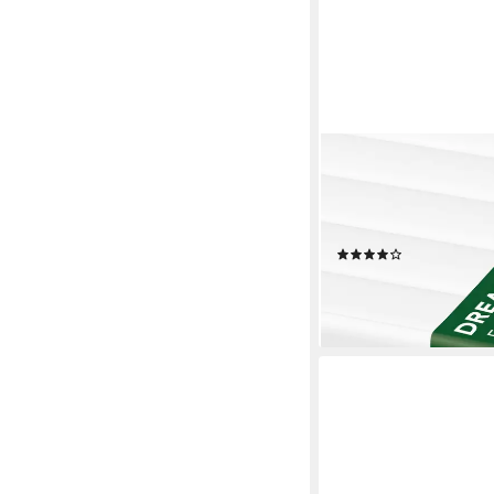
DREAMSTAR
Kaltschaummatratze 7-
- 90x200 120x200 14
Größen, Härtegrade u
(1090)
ab 84,99 €
lieferbar - in 3-4 Werktag