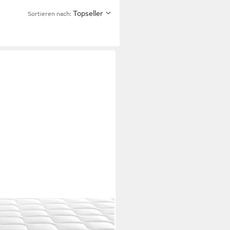
Topseller
Sortieren nach:
en - zwei Liegeseiten - 80x200