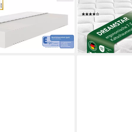
 Größen, in H2-H4, 22 cm hoch,
90x190 90x200 120x200 1
UT (2,3)", getestet in 90x200,
Höhen und Härtegrade - 
(2557)
ab 72,99 €
lieferbar - in 3-4 Werktagen be
0 €
en bei dir