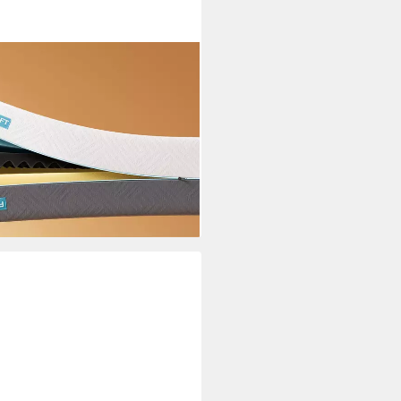
en Matratze mit Bambuskohle-
h, (orthopädisch, H3 & H4),
ktivem Funktionsbezug
i dir