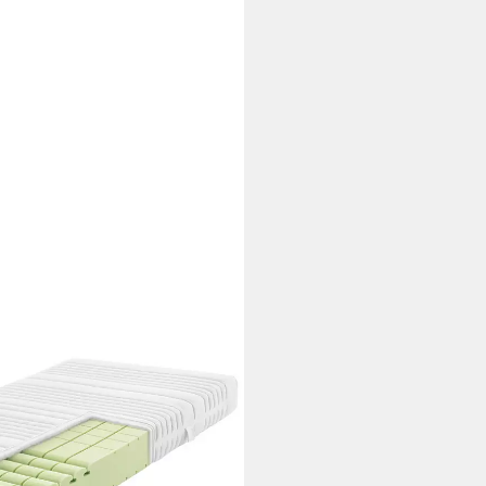
N
schaummatratze Komfort-SAN
, Härtegrad H 4 (RG 50)
-Doppeltuch-Bezug
i dir