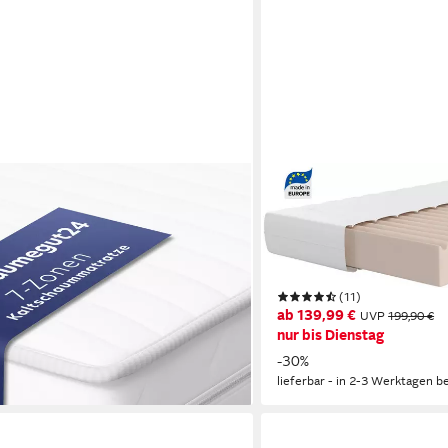
OTTO HOME
AquaFlex - 7-Zonen Wendematratze
Kaltschaummatratze NEUHE
 H3&H4, verschiedene Größen, Höhen
90x200 cm, 140x200 cm & 
Wendematratze, ergonomisc
Härtegraden
(11)
en bei dir
ab 139,99 €
UVP
199,90 €
nur bis Dienstag
-30%
lieferbar - in 2-3 Werktagen be