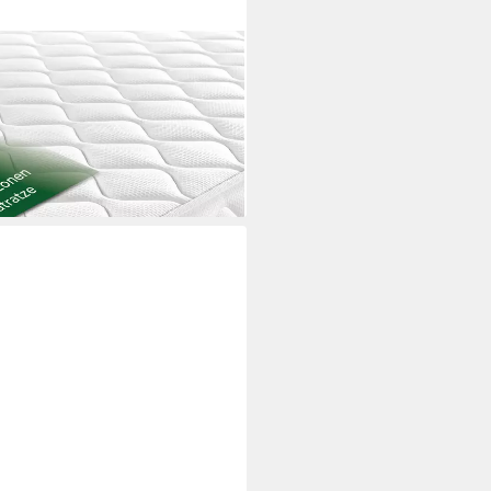
en - zwei Liegeseiten - 80x200
40x200, verschiedene Größen,
ergonomisch, H2 H3 H4
i dir