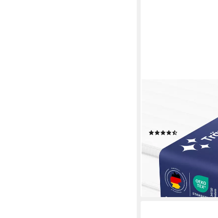
TRÄUMEGUT24
Kaltschaummatratze 
mit zwei Liegeseiten
und Härtegrade
(104)
ab 102,90 €
lieferbar - in 3-4 Werktag