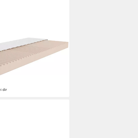
IT: Livja 11, 7-Zonen Matratze
ehr, 11 cm hoch, (1-tlg),
h, atmungsaktiv, in 2
i dir