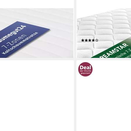
DREAMSTAR
Zonen mit zwei Liegeseiten -
Kaltschaummatratze 7-Zon
x200 160x200 180x200,
90x190 90x200 120x200 1
, Höhen und Härtegrade
Höhen und Härtegrade - 
(2557)
ab 109,99 €
en bei dir
lieferbar - in 3-4 Werktagen be