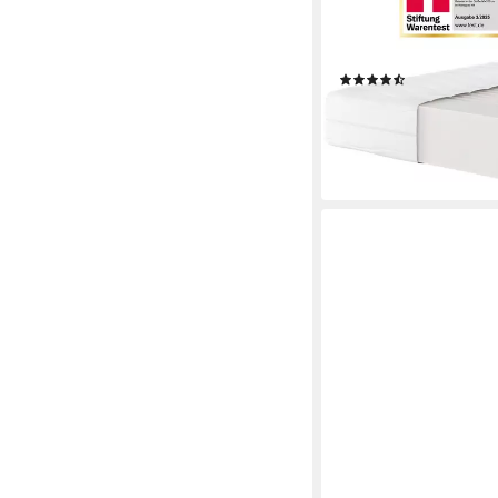
140x200 cm & weitere
Stiftung Warentest "G
Härtegrad 4
(4769)
ab 159,99 €
UVP
419,0
nur bis Dienstag
-62%
lieferbar - in 2-3 Werktag