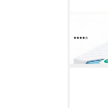
MSS E.K.
Kaltschaummatratze 
H6 - 90x200 120x200
Größen, Härtegrade u
(76)
ab 75,90 €
lieferbar - in 4-5 Werktag