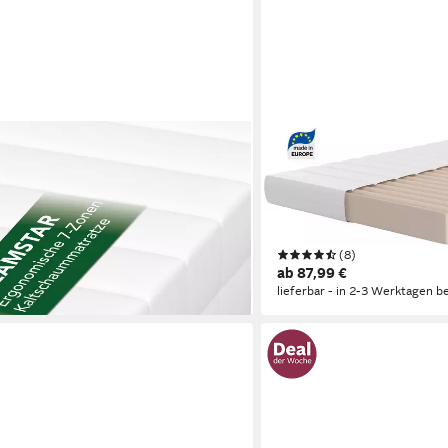
OTTO HOME
Zonen Easy Flex - zwei Liegeseiten
Kaltschaummatratze NEUHE
0x200 180x200, verschiedene
90x200 cm, 140x200 cm & m
nd Höhen - ergonomisch, wendbar
Wendematratze, ergonomisc
Härtegraden
(8)
en bei dir
ab 87,99 €
lieferbar - in 2-3 Werktagen be