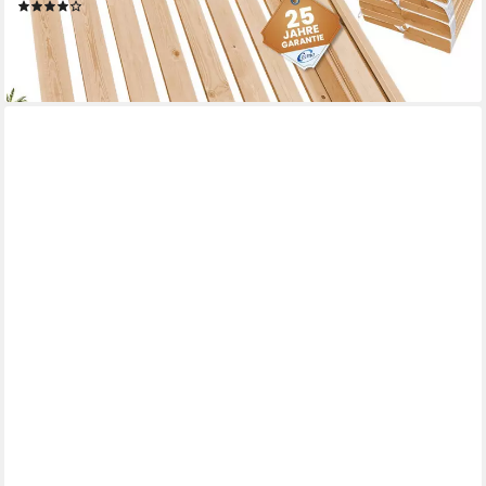
(23)
ab 72,99 €
UVP
95,00 €
-23%
lieferbar - in 3-4 Werktagen bei dir
CUBESLEEP
Lattenrost Base NV, Kopfteil nicht verstellbar, Fußteil nicht