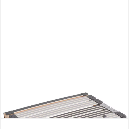
AM QUALITÄTSMATRATZEN
Lattenrost Ergonomischer 7-Zonen Lattenrost, Fertig Montiert,
Made in Germany, Kopfteil Kopfteil nicht verstellbar, Fußteil
Fußteil nicht verstellbar, 140x210 cm
ab 270,99 €
lieferbar - in 3-4 Werktagen bei dir