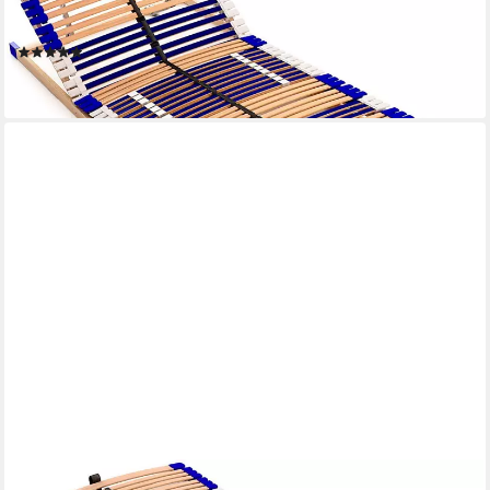
Fußteil manuell verstellbar, aus 100% BUCHE, 10 Jahre Garantie,
fertig montiert, SCHULTERFRÄSUNG
(167)
288,00 €
lieferbar - in 3-4 Werktagen bei dir
SCHLUMMERPARADIES