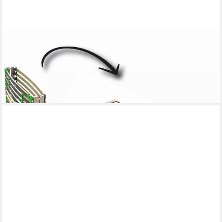
LATTENROST2GO
Lattenrost Lattenrost 140x210 verstellbar - FlexSTAR, Kopfteil
manuell verstellbar, Fußteil nicht verstellbar, fertig montiert,
Kopfteil und Härtegrad einstellbar, Duo-Kappen
184,50 €
lieferbar - in 6-7 Werktagen bei dir