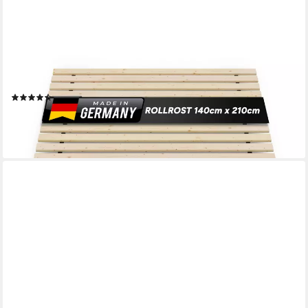
TUGA-HOLZTECH
Rollrost Lattenrost Rolllattenrost 140 x 210 cm 20mm 300kg
"stabiler Rollrost", Breite 70 80 90 100 120 140 160 180 200
Länge 140 190 200 210 220
(42)
ab 139,99 €
UVP
168,00 €
-17%
lieferbar - in 2-3 Werktagen bei dir