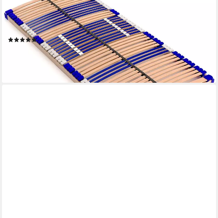
Lattenrost Comfort 44® Fix, Kopfteil nicht verstellbar, Fußteil
nicht verstellbar, aus 100% BUCHE, 10 Jahre Garantie, fertig
montiert, SCHULTERFRÄSUNG
(70)
248,00 €
UVP
279,00 €
-11%
lieferbar - in 3-4 Werktagen bei dir