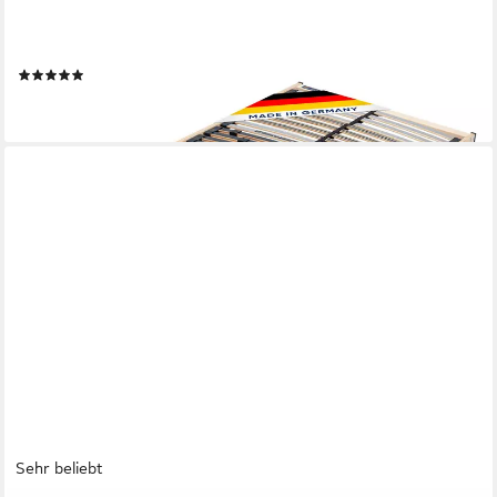
verstellbar, extra flach mit Härteregulierung, fertig montiert, 10
Jahre Garantie
(13)
ab 249,90 €
lieferbar in 3 Wochen
Sehr beliebt