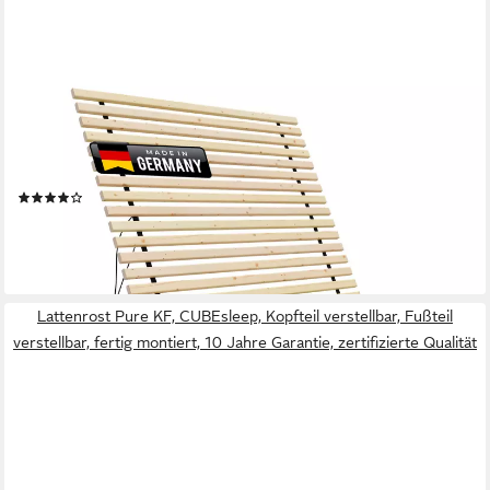
TUGA-HOLZTECH
Rollrost Lattenrost Rolllattenrost 24mm 140 x 210 cm
Flächenlast 300kg Bettrost, 70cm 80cm 90cm 100cm 120cm
140cm 160cm 180cm 200cm Lg190 200 210 220cm
(4)
ab 169,99 €
UVP
218,99 €
-22%
lieferbar - in 2-3 Werktagen bei dir
Lattenrost Pure KF, CUBEsleep, Kopfteil verstellbar, Fußteil
verstellbar, fertig montiert, 10 Jahre Garantie, zertifizierte Qualität