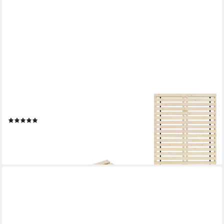
TUGA-HOLZTECH
Rollrost
(20)
ab 269,99 €
UVP
299,99 €
-10%
lieferbar - in 2-3 Werktagen bei dir