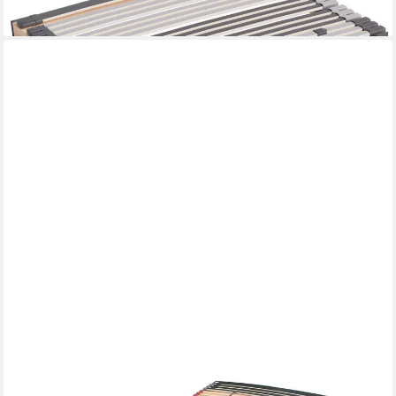
lieferbar - in 3-4 Werktagen bei dir
FMP MATRATZENMANUFAKTUR
Lattenrost Rhodos, Kopfteil nicht verstellbar, Fußteil nicht
verstellbar, 7 Zonen Lattenrost, 44 Federholzleisten, nicht
verstellbar