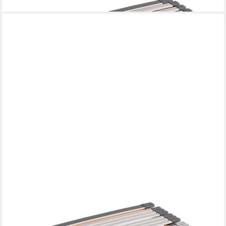
AM QUALITÄTSMATRATZEN
Lattenrost Ergonomischer 7-Zonen Lattenrost, Fertig Montiert,
Made in Germany, Kopfteil Kopfteil nicht verstellbar, Fußteil
Fußteil nicht verstellbar, 80x200 cm
ab 172,99 €