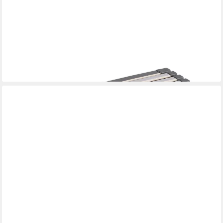
AM QUALITÄTSMATRATZEN
Lattenrost Stabiler XXL 7-Zonen Lattenrost bis 240 kg
belastbar, Fertig Montiert, Kopfteil 0, Fußteil 0, 140x210 cm
ab 455,99 €
lieferbar - in 3-4 Werktagen bei dir