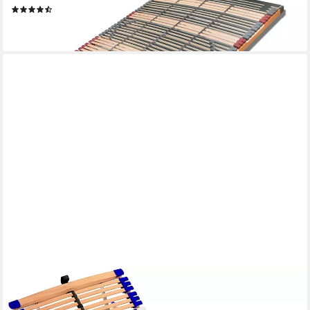
(65)
ab 239,00 €
lieferbar - in 6-7 Werktagen bei dir
SCHLUMMERPARADIES
Lattenrost Comfort 44® Vario, Kopfteil manuell verstellbar,