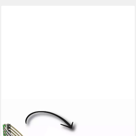
LATTENROST2GO
Lattenrost Lattenrost 140x210 starr FixSTAR, Kopfteil nicht
verstellbar, Fußteil nicht verstellbar, keine Montage - fertig
zusammengebaut
169,90 €