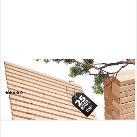
TUGA-HOLZTECH
Rollrost Lattenrost Rolllattenrost 30mm 140 x 210 cm 500kg
stabilster Bettrost, Breite 70 80 90 100 120 140 160 180 200
cm Länge 190 200 210 220 cm
(18)
ab 170,99 €
UVP
203,99 €
-16%
lieferbar - in 2-3 Werktagen bei dir