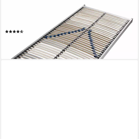
OTTO HOME
Lattenrost Tronfjell, 90x200, 140x200 cm und weiteren Größen,
Kopfteil nicht verstellbar, Fußteil nicht verstellbar, Lattenrost für
alle Matratzen, langlebig, ergonomisch, 7-Zonen
(67)
ab 151,99 €
UVP
249,00 €
-39%
lieferbar in 4 Wochen