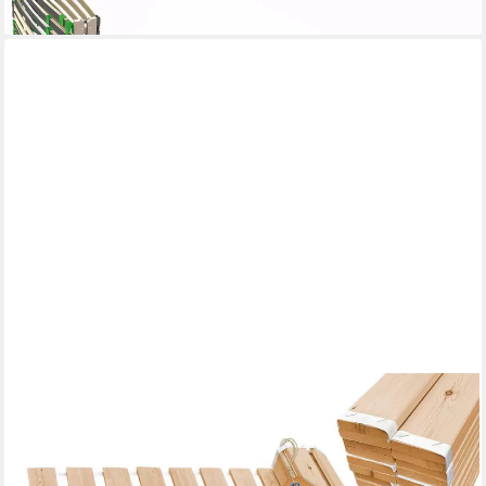
lieferbar - in 6-7 Werktagen bei dir
COEMO
Rollrost ROMO, Kopfteil nicht verstellbar, Fußteil nicht
verstellbar, Rolllattenrost 140 x 210 cm Lattenrost ausrollen
Massivholz 22 Leisten