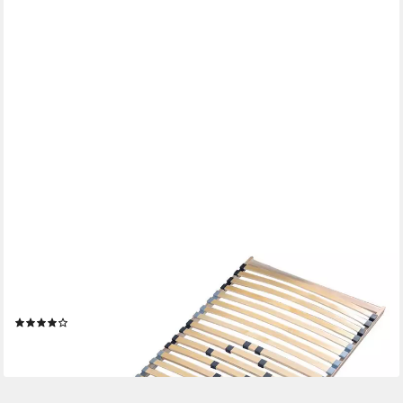
COEMO
Lattenrost, Kopfteil nicht verstellbar, Fußteil nicht verstellbar,
BASIC 140x210 cm, 30 Leisten preisgünstiger Selbstbausatz
(67)
120,94 €
lieferbar - in 3-4 Werktagen bei dir