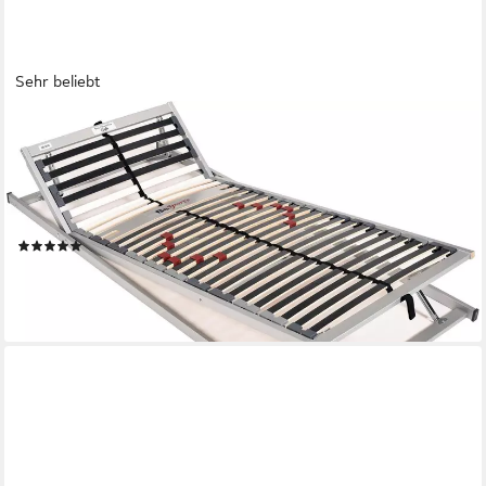
Sehr beliebt
BESPORTS
Lattenrost Lattenrost Duo Powerflex, Lattenrost in 90x200 cm
und weiteren Größen, Kopfteil manuell verstellbar, Fußteil
manuell verstellbar, Lattenrost mit geringer Bauhöhe, 90x200
cm und weitere Größen
(884)
ab 149,99 €
UVP
219,00 €
-32%
lieferbar - in 6-8 Werktagen bei dir