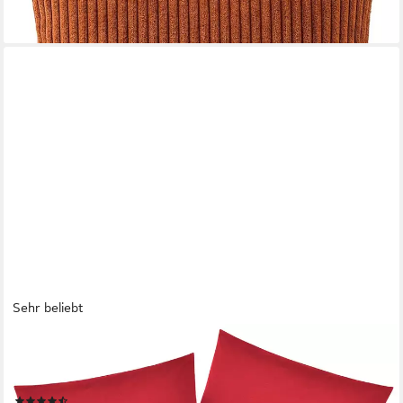
+10
Sehr beliebt
OTTO HOME
Kissenbezüge Luisa., (2 Stück), aus 100% Baumwolle, mit
Reißverschluss, atmungsaktiv, uni
(5394)