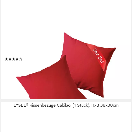
BUYMAX
Kissenbezüge Kissenbezug 100% Baumwolle Premium Jersey, (2
Stück), Kissenhüllen, Reißverschluss, atmungsaktiv, unifarben,
einfarbig
(106)
ab 11,90 €
UVP
15,90 €
(5,95 €/ 1 Stk)
-25%
lieferbar - in 2-3 Werktagen bei dir
+11
LYSEL® Kissenbezüge Cabilao, (1 Stück), HxB 38x38cm