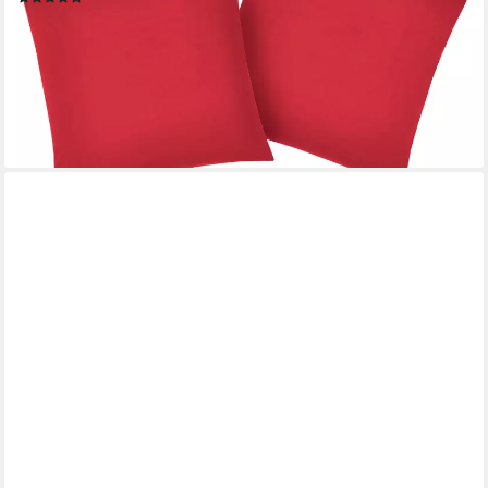
10,99 €
lieferbar - in 1-2 Werktagen bei dir
+8