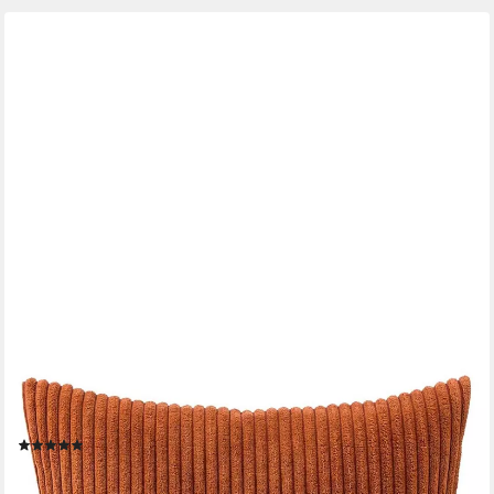
GÖZZE
Kissenhülle ANAFI, Zimtfarben, Polyester, Cordoptik, 40x40 cm,
(1 Stück)
(8)
ab 20,49 €
lieferbar - in 3-4 Werktagen bei dir