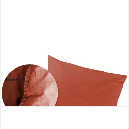
PRIMERA
Kissenbezüge Kissenbezüge »Stone Washed«, Primera (2
Stück), (2 Stück), mit Stone-Washed Optik
(118)
ab 21,99 €
lieferbar - in 3-4 Werktagen bei dir
+10