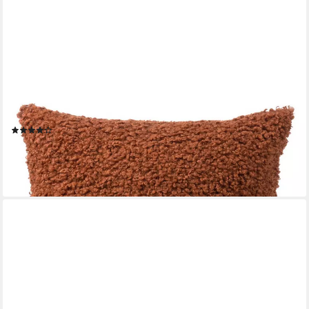
GÖZZE
Kissenbezug Rolf 40 x 40 cm, Curly-Optik
(2)
13,95 €
lieferbar - in 2-3 Werktagen bei dir
+3