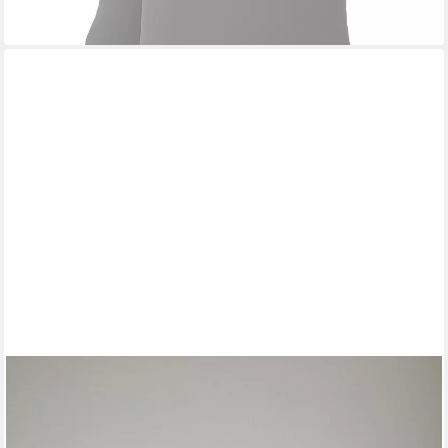
+9
ELEGANTE
Kissenbezug Float Koralle 40 x 80 cm, Baumwollsatin von
Elegante
39,00 €