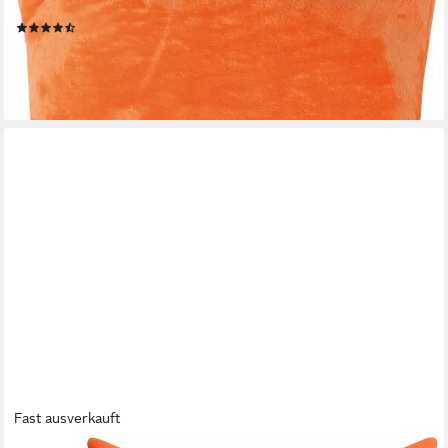
farblich angepasster Reißverschluss, 30°C waschbar
(58)
ab 6,89 €
lieferbar - in 3-4 Werktagen bei dir
+9
Fast ausverkauft