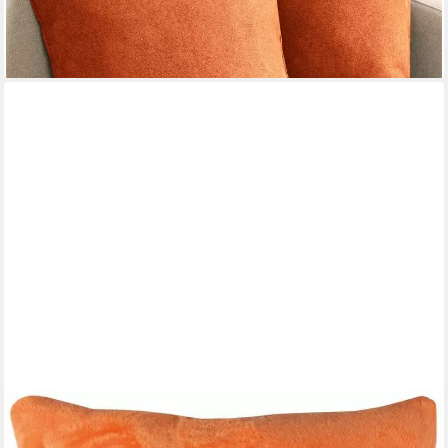
-23%
lieferbar - in 2-3 Werktagen bei dir
+9
BESTLIVINGS
Kissenbezüge "Celina" Cashmere Touch, (1 Stück), flauschig,