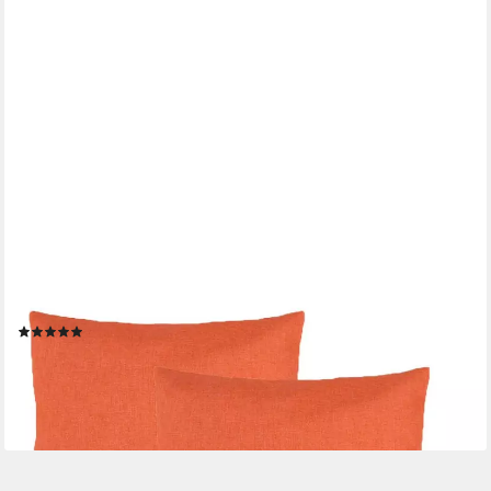
Kissenbezüge 2er Set Leinen Optik Kissenbezug
Dekokissenbezug, (2 Stück), strapazierfähig
(2)
ab 10,90 €
(5,45 €/ 1 Stk)
lieferbar - in 3-4 Werktagen bei dir
+3