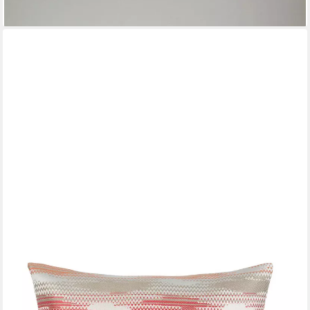
lieferbar - in 3-4 Werktagen bei dir
PICHLER
Kissenhülle Pichler Kissenhülle BAHIA, koralle
39,95 €
lieferbar - in 2-3 Werktagen bei dir