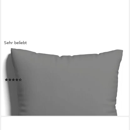
Sehr beliebt
SCHLAFGUT
Kissenbezug EASY JERSEY Kissenhülle 100% Baumwolle,
weicher Edel-Jersey, bügelfrei, (1 Stück), mit farblich
angepasstem Reißverschluss, pflegeleicht, formstabil
(182)
ab 11,74 €
lieferbar - in 3-4 Werktagen bei dir
+21