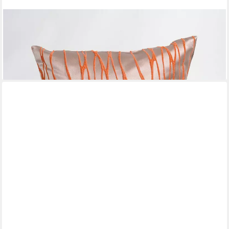
LYSEL®
Kissenbezüge Obella, (1 Stück), HxB 38x38cm
ab 18,90 €
lieferbar - in 3-4 Werktagen bei dir
+4