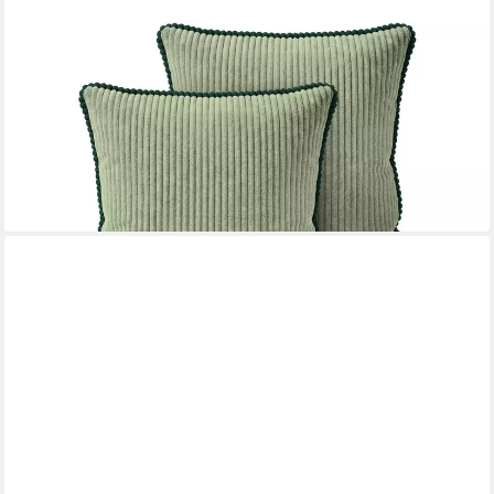
AMILIAN
Kissenbezüge 2er Set Kissenbezug Kissenhüllen weich
waschbar, (2 Stück), Cord-Optik, Hotelverschluss, weich
ab 12,49 €
16,49 €
-24%
lieferbar - in 4-5 Werktagen bei dir
+8