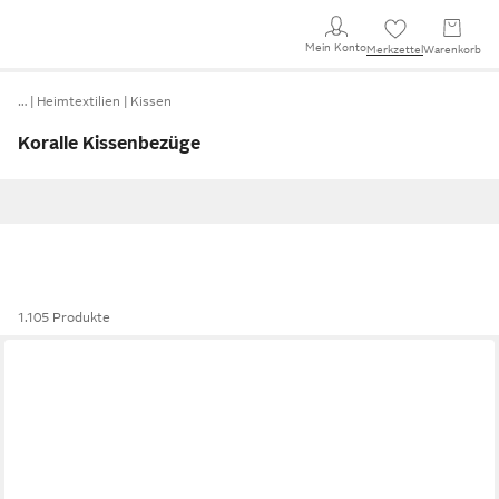
Mein Konto
Merkzettel
Warenkorb
…
Heimtextilien
Kissen
Koralle Kissenbezüge
1.105 Produkte