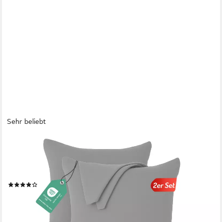
Sehr beliebt
LIVESSA
Kissenbezug 2er Set Kissenbezug Kissenhülle Baumwolle Jersey
Reißverschluss weich, %100 Baumwolle Jersey Stoff 140 g/m²,
Ultra Weich und Atmungsaktiv
(377)
ab 11,90 €
UVP
14,95 €
-20%
lieferbar - in 2-3 Werktagen bei dir