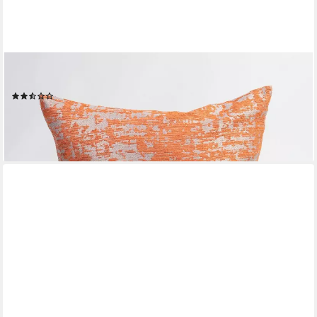
LYSEL®
Kissenbezüge Mafana, (1 Stück), HxB 38x38cm
(2)
ab 17,11 €
lieferbar - in 3-4 Werktagen bei dir
+4