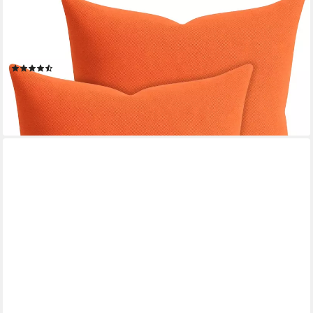
MATCHES21 HOME & HOBBY
Kissenbezüge 2er Set Kissenhülle 40x40 cm orange pflegeleicht
mit Reißverschluss, (2 Stück), Zierkissen-Bezüge einfarbig für
Couch-Kissen mit Lotuseffekt
(2)
ab 12,99 €
lieferbar - in 2-3 Werktagen bei dir
+7