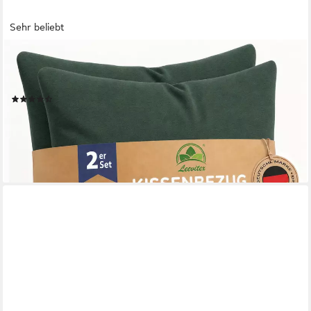
Sehr beliebt
LEEVITEX®
Kissenbezüge 40 x 40 cm, 2er-Set, Dunkelgrün, (2 Stück), feine
Jersey-Qualität, 100% Baumwolle, robuster Reißverschluss
(120)
ab 7,99 €
9,99 €
-20%
lieferbar - in 2-3 Werktagen bei dir
+11