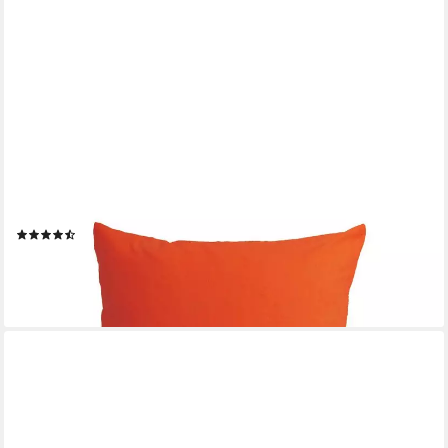
BETIES
Kissenbezug Basic, (1 Stück), 100% Baumwolle in verschiedenen
Größen und Farben
(179)
ab 11,40 €
lieferbar - in 3-4 Werktagen bei dir
+10