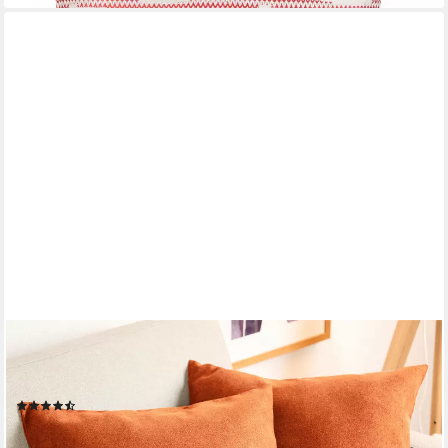
BLUMTAL
Kissenbezug Chenille - Kuscheliges Zierkissen, (2 Stück), mit
verstecktem Reißverschluss im praktischen Set
(422)
ab 16,99 €
UVP
21,99 €