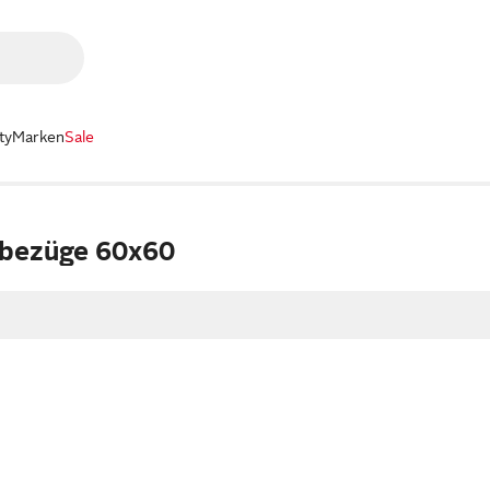
ty
Marken
Sale
nbezüge 60x60