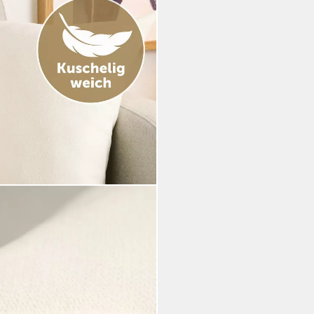
cheliges Zierkissen, (2 Stück),
hluss im praktischen Set
i dir