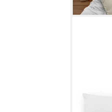
lieferbar - in 1-2 Werktag
+8