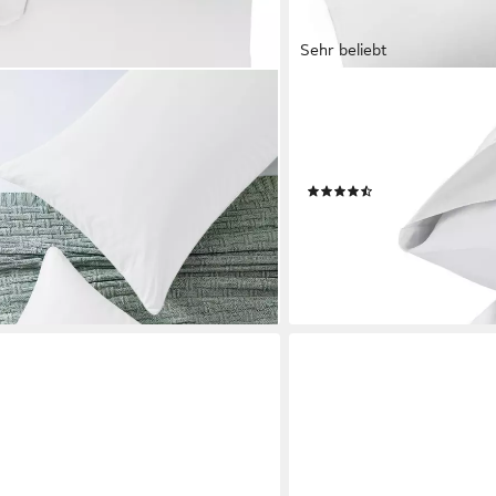
Sehr beliebt
BLUMTAL
Kissenbezug Kissenhülle Baumwolle
Kissenbezüge aus gebürs
s weich, %100 Baumwolle Jersey
Oeko-TEX zert. Kissenbezü
 Weich und Atmungsaktiv
Reißverschluss oder Versc
(417)
ab 8,49 €
UVP
11,99 €
-29%
en bei dir
lieferbar - in 2-3 Werktagen be
+11