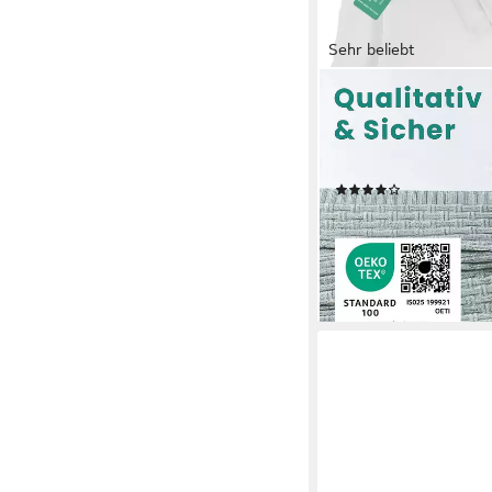
Sehr beliebt
LIVESSA
Kissenbezug 2er Set 
Jersey Reißverschlus
Stoff 140 g/m², Ultra
(377)
ab 11,12 €
UVP
17,95 €
-38%
lieferbar - in 2-3 Werktag
+9