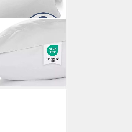
tetem Mikrofaser-Gewebe -
ge, (2 Stück), mit
hlusslasche
i dir