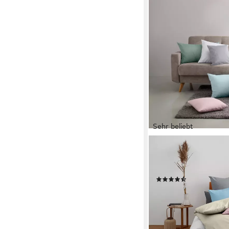
Sehr beliebt
OTTO HOME
Kissenbezüge Luisa., 
Reißverschluss, atmung
(5394)
ab 10,99 €