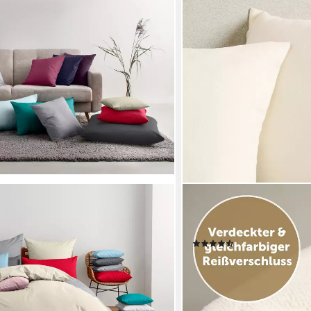
BLUMTAL
(2 Stück), aus 100% Baumwolle, mit
Kissenbezug Chenille - Kus
saktiv, uni
mit verstecktem Reißversc
(422)
16,99 €
UVP
21,99 €
-23%
lieferbar - in 2-3 Werktagen be
+9