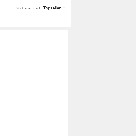
Topseller
Sortieren nach:
enhülle: Hochwertig, Individuell